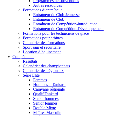
Programmes de subventions
Autres ressources
Formations d’entraîneur
Entraîneur de Club Jeunesse
Entraîneur de Club
Entraîneur de Compétition-Introduction
Entraîneur de Compétition-Développement
Formations pour les techniciens de glace
Formations pour arbitres
Calendrier des formations
Sport sain et sécuritaire
Location d’équipement
Compétitions
Résultats
Calendrier des championnats
Calendrier des régionaux
Série Élite
Femmes
Hommes – Tankard
Caravane régionale
Qualif Tankard
Senior hommes
Senior femmes
Double Mixte
Maîtres Masculin