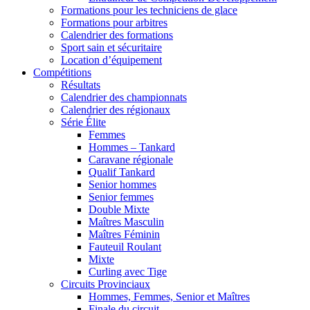
Formations pour les techniciens de glace
Formations pour arbitres
Calendrier des formations
Sport sain et sécuritaire
Location d’équipement
Compétitions
Résultats
Calendrier des championnats
Calendrier des régionaux
Série Élite
Femmes
Hommes – Tankard
Caravane régionale
Qualif Tankard
Senior hommes
Senior femmes
Double Mixte
Maîtres Masculin
Maîtres Féminin
Fauteuil Roulant
Mixte
Curling avec Tige
Circuits Provinciaux
Hommes, Femmes, Senior et Maîtres
Finale du circuit