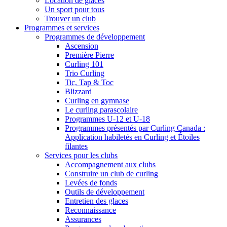
Location de glaces
Un sport pour tous
Trouver un club
Programmes et services
Programmes de développement
Ascension
Première Pierre
Curling 101
Trio Curling
Tic, Tap & Toc
Blizzard
Curling en gymnase
Le curling parascolaire
Programmes U-12 et U-18
Programmes présentés par Curling Canada :
Application habiletés en Curling et Étoiles
filantes
Services pour les clubs
Accompagnement aux clubs
Construire un club de curling
Levées de fonds
Outils de développement
Entretien des glaces
Reconnaissance
Assurances