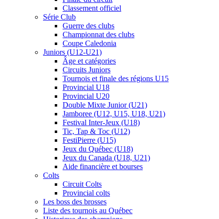
Classement officiel
Série Club
Guerre des clubs
Championnat des clubs
Coupe Caledonia
Juniors (U12-U21)
Âge et catégories
Circuits Juniors
Tournois et finale des régions U15
Provincial U18
Provincial U20
Double Mixte Junior (U21)
Jamboree (U12, U15, U18, U21)
Festival Inter-Jeux (U18)
Tic, Tap & Toc (U12)
FestiPierre (U15)
Jeux du Québec (U18)
Jeux du Canada (U18, U21)
Aide financière et bourses
Colts
Circuit Colts
Provincial colts
Les boss des brosses
Liste des tournois au Québec