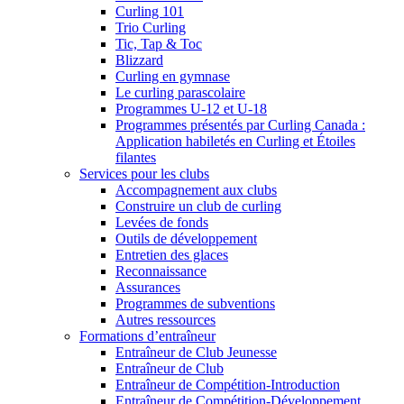
Curling 101
Trio Curling
Tic, Tap & Toc
Blizzard
Curling en gymnase
Le curling parascolaire
Programmes U-12 et U-18
Programmes présentés par Curling Canada :
Application habiletés en Curling et Étoiles
filantes
Services pour les clubs
Accompagnement aux clubs
Construire un club de curling
Levées de fonds
Outils de développement
Entretien des glaces
Reconnaissance
Assurances
Programmes de subventions
Autres ressources
Formations d’entraîneur
Entraîneur de Club Jeunesse
Entraîneur de Club
Entraîneur de Compétition-Introduction
Entraîneur de Compétition-Développement