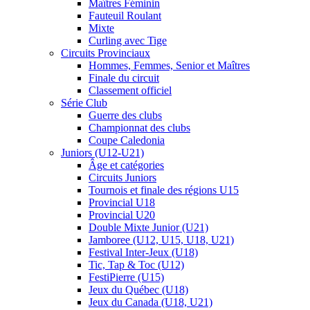
Maîtres Féminin
Fauteuil Roulant
Mixte
Curling avec Tige
Circuits Provinciaux
Hommes, Femmes, Senior et Maîtres
Finale du circuit
Classement officiel
Série Club
Guerre des clubs
Championnat des clubs
Coupe Caledonia
Juniors (U12-U21)
Âge et catégories
Circuits Juniors
Tournois et finale des régions U15
Provincial U18
Provincial U20
Double Mixte Junior (U21)
Jamboree (U12, U15, U18, U21)
Festival Inter-Jeux (U18)
Tic, Tap & Toc (U12)
FestiPierre (U15)
Jeux du Québec (U18)
Jeux du Canada (U18, U21)