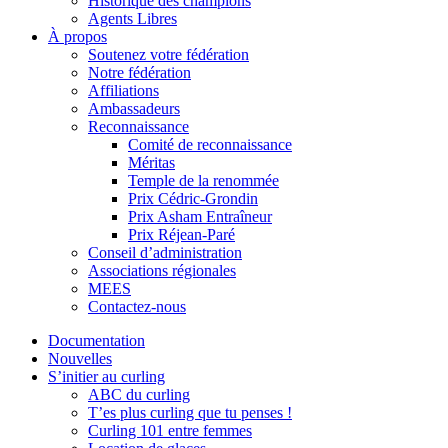
Historique des champions
Agents Libres
À propos
Soutenez votre fédération
Notre fédération
Affiliations
Ambassadeurs
Reconnaissance
Comité de reconnaissance
Méritas
Temple de la renommée
Prix Cédric-Grondin
Prix Asham Entraîneur
Prix Réjean-Paré
Conseil d’administration
Associations régionales
MEES
Contactez-nous
Documentation
Nouvelles
S’initier au curling
ABC du curling
T’es plus curling que tu penses !
Curling 101 entre femmes