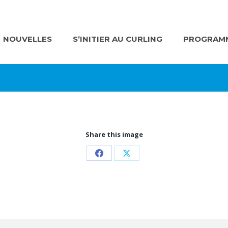
NOUVELLES
S’INITIER AU CURLING
PROGRAMM
Share this image
Partager
Partager
sur
sur
Facebook
X