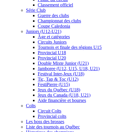
Classement officiel
Série Club
Guerre des clubs
Championnat des clubs
Coupe Caledonia
Juniors (U12-U21)
Âge et catégories
Circuits Juniors
Tournois et finale des régions U15
Provincial U18
Provincial U20
Double Mixte Junior (U21)
Jamboree (U12, U15, U18, U21)
Festival Inter-Jeux (U18)
Tic, Tap & Toc (U12)
FestiPierre (U15)
Jeux du Québec (U18)
Jeux du Canada (U18, U21)
Aide financière et bourses
Colts
Circuit Colts
Provincial colts
Les boss des brosses
Liste des tournois au Québec