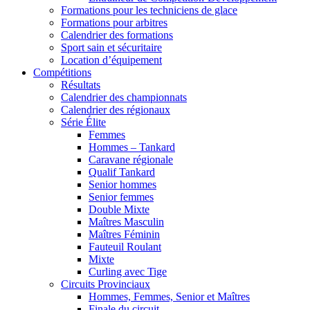
Formations pour les techniciens de glace
Formations pour arbitres
Calendrier des formations
Sport sain et sécuritaire
Location d’équipement
Compétitions
Résultats
Calendrier des championnats
Calendrier des régionaux
Série Élite
Femmes
Hommes – Tankard
Caravane régionale
Qualif Tankard
Senior hommes
Senior femmes
Double Mixte
Maîtres Masculin
Maîtres Féminin
Fauteuil Roulant
Mixte
Curling avec Tige
Circuits Provinciaux
Hommes, Femmes, Senior et Maîtres
Finale du circuit