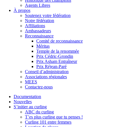
Historique des champions
Agents Libres
À propos
Soutenez votre fédération
Notre fédération
Affiliations
Ambassadeurs
Reconnaissance
Comité de reconnaissance
Méritas
Temple de la renommée
Prix Cédric-Grondin
Prix Asham Entraîneur
Prix Réjean-Paré
Conseil d’administration
Associations régionales
MEES
Contactez-nous
Documentation
Nouvelles
S’initier au curling
ABC du curling
T’es plus curling que tu penses !
Curling 101 entre femmes