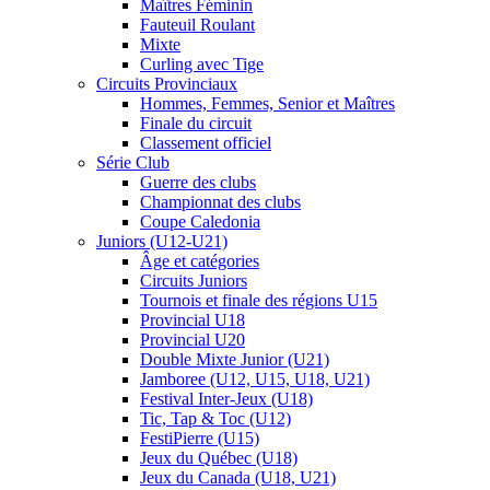
Maîtres Féminin
Fauteuil Roulant
Mixte
Curling avec Tige
Circuits Provinciaux
Hommes, Femmes, Senior et Maîtres
Finale du circuit
Classement officiel
Série Club
Guerre des clubs
Championnat des clubs
Coupe Caledonia
Juniors (U12-U21)
Âge et catégories
Circuits Juniors
Tournois et finale des régions U15
Provincial U18
Provincial U20
Double Mixte Junior (U21)
Jamboree (U12, U15, U18, U21)
Festival Inter-Jeux (U18)
Tic, Tap & Toc (U12)
FestiPierre (U15)
Jeux du Québec (U18)
Jeux du Canada (U18, U21)