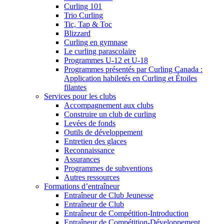
Curling 101
Trio Curling
Tic, Tap & Toc
Blizzard
Curling en gymnase
Le curling parascolaire
Programmes U-12 et U-18
Programmes présentés par Curling Canada :
Application habiletés en Curling et Étoiles
filantes
Services pour les clubs
Accompagnement aux clubs
Construire un club de curling
Levées de fonds
Outils de développement
Entretien des glaces
Reconnaissance
Assurances
Programmes de subventions
Autres ressources
Formations d’entraîneur
Entraîneur de Club Jeunesse
Entraîneur de Club
Entraîneur de Compétition-Introduction
Entraîneur de Compétition-Développement