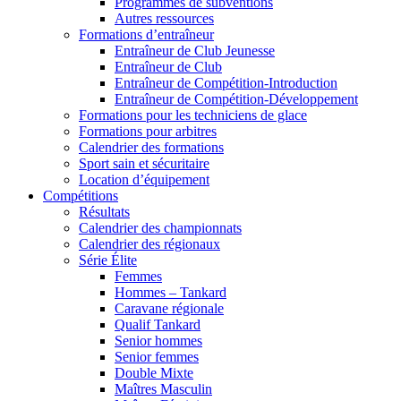
Programmes de subventions
Autres ressources
Formations d’entraîneur
Entraîneur de Club Jeunesse
Entraîneur de Club
Entraîneur de Compétition-Introduction
Entraîneur de Compétition-Développement
Formations pour les techniciens de glace
Formations pour arbitres
Calendrier des formations
Sport sain et sécuritaire
Location d’équipement
Compétitions
Résultats
Calendrier des championnats
Calendrier des régionaux
Série Élite
Femmes
Hommes – Tankard
Caravane régionale
Qualif Tankard
Senior hommes
Senior femmes
Double Mixte
Maîtres Masculin