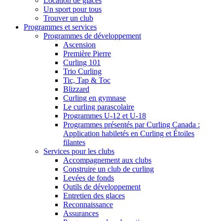
Location de glaces
Un sport pour tous
Trouver un club
Programmes et services
Programmes de développement
Ascension
Première Pierre
Curling 101
Trio Curling
Tic, Tap & Toc
Blizzard
Curling en gymnase
Le curling parascolaire
Programmes U-12 et U-18
Programmes présentés par Curling Canada :
Application habiletés en Curling et Étoiles
filantes
Services pour les clubs
Accompagnement aux clubs
Construire un club de curling
Levées de fonds
Outils de développement
Entretien des glaces
Reconnaissance
Assurances