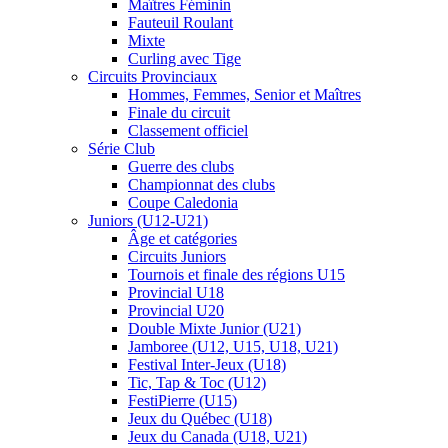
Maîtres Féminin
Fauteuil Roulant
Mixte
Curling avec Tige
Circuits Provinciaux
Hommes, Femmes, Senior et Maîtres
Finale du circuit
Classement officiel
Série Club
Guerre des clubs
Championnat des clubs
Coupe Caledonia
Juniors (U12-U21)
Âge et catégories
Circuits Juniors
Tournois et finale des régions U15
Provincial U18
Provincial U20
Double Mixte Junior (U21)
Jamboree (U12, U15, U18, U21)
Festival Inter-Jeux (U18)
Tic, Tap & Toc (U12)
FestiPierre (U15)
Jeux du Québec (U18)
Jeux du Canada (U18, U21)