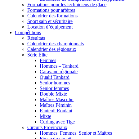
Formations pour les techniciens de glace
Formations pour arbitres
Calendrier des formations
Sport sain et sécuritaire
Location d’équipement
Compétitions
Résultats
Calendrier des championnats
Calendrier des régionaux
Série Élite
Femmes
Hommes – Tankard
Caravane régionale
Qualif Tankard
Senior hommes
Senior femmes
Double Mixte
Maîtres Masculin
Maîtres Féminin
Fauteuil Roulant
Mixte
Curling avec Tige
Circuits Provinciaux
Hommes, Femmes, Senior et Maîtres
Finale du circuit