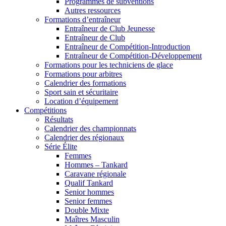
Programmes de subventions
Autres ressources
Formations d’entraîneur
Entraîneur de Club Jeunesse
Entraîneur de Club
Entraîneur de Compétition-Introduction
Entraîneur de Compétition-Développement
Formations pour les techniciens de glace
Formations pour arbitres
Calendrier des formations
Sport sain et sécuritaire
Location d’équipement
Compétitions
Résultats
Calendrier des championnats
Calendrier des régionaux
Série Élite
Femmes
Hommes – Tankard
Caravane régionale
Qualif Tankard
Senior hommes
Senior femmes
Double Mixte
Maîtres Masculin