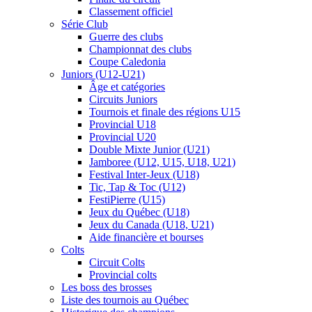
Classement officiel
Série Club
Guerre des clubs
Championnat des clubs
Coupe Caledonia
Juniors (U12-U21)
Âge et catégories
Circuits Juniors
Tournois et finale des régions U15
Provincial U18
Provincial U20
Double Mixte Junior (U21)
Jamboree (U12, U15, U18, U21)
Festival Inter-Jeux (U18)
Tic, Tap & Toc (U12)
FestiPierre (U15)
Jeux du Québec (U18)
Jeux du Canada (U18, U21)
Aide financière et bourses
Colts
Circuit Colts
Provincial colts
Les boss des brosses
Liste des tournois au Québec