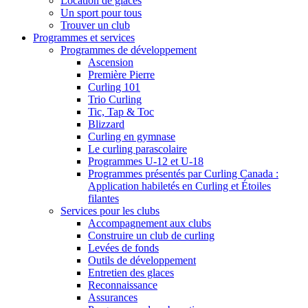
Location de glaces
Un sport pour tous
Trouver un club
Programmes et services
Programmes de développement
Ascension
Première Pierre
Curling 101
Trio Curling
Tic, Tap & Toc
Blizzard
Curling en gymnase
Le curling parascolaire
Programmes U-12 et U-18
Programmes présentés par Curling Canada :
Application habiletés en Curling et Étoiles
filantes
Services pour les clubs
Accompagnement aux clubs
Construire un club de curling
Levées de fonds
Outils de développement
Entretien des glaces
Reconnaissance
Assurances