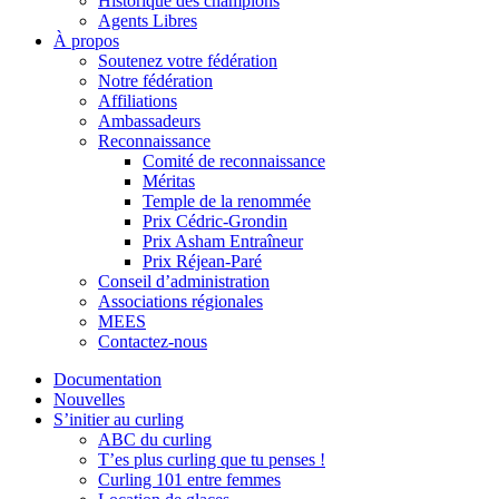
Historique des champions
Agents Libres
À propos
Soutenez votre fédération
Notre fédération
Affiliations
Ambassadeurs
Reconnaissance
Comité de reconnaissance
Méritas
Temple de la renommée
Prix Cédric-Grondin
Prix Asham Entraîneur
Prix Réjean-Paré
Conseil d’administration
Associations régionales
MEES
Contactez-nous
Documentation
Nouvelles
S’initier au curling
ABC du curling
T’es plus curling que tu penses !
Curling 101 entre femmes