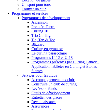
Location de glaces
Un sport pour tous
Trouver un club
Programmes et services
Programmes de développement
Ascension
Première Pierre
Curling 101
Trio Curling
Tic, Tap & Toc
Blizzard
Curling en gymnase
Le curling parascolaire
Programmes U-12 et U-18
Programmes présentés par Curling Canada :
Application habiletés en Curling et Étoiles
filantes
Services pour les clubs
Accompagnement aux clubs
Construire un club de curling
Levées de fonds
Outils de développement
Entretien des glaces
Reconnaissance
Assurances