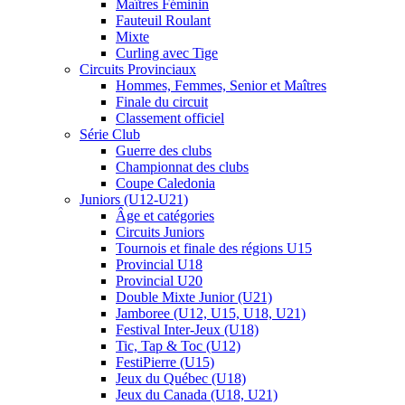
Maîtres Féminin
Fauteuil Roulant
Mixte
Curling avec Tige
Circuits Provinciaux
Hommes, Femmes, Senior et Maîtres
Finale du circuit
Classement officiel
Série Club
Guerre des clubs
Championnat des clubs
Coupe Caledonia
Juniors (U12-U21)
Âge et catégories
Circuits Juniors
Tournois et finale des régions U15
Provincial U18
Provincial U20
Double Mixte Junior (U21)
Jamboree (U12, U15, U18, U21)
Festival Inter-Jeux (U18)
Tic, Tap & Toc (U12)
FestiPierre (U15)
Jeux du Québec (U18)
Jeux du Canada (U18, U21)