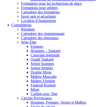
Formations pour les techniciens de glace
Formations pour arbitres
Calendrier des formations
Sport sain et sécuritaire
Location d’équipement
Compétitions
Résultats
Calendrier des championnats
Calendrier des régionaux
Série Élite
Femmes
Hommes – Tankard
Caravane régionale
Qualif Tankard
Senior hommes
Senior femmes
Double Mixte
Maîtres Masculin
Maîtres Féminin
Fauteuil Roulant
Mixte
Curling avec Tige
Circuits Provinciaux
Hommes, Femmes, Senior et Maîtres
Finale du circuit