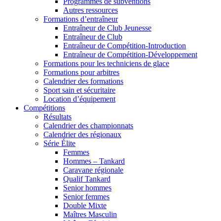
Programmes de subventions
Autres ressources
Formations d’entraîneur
Entraîneur de Club Jeunesse
Entraîneur de Club
Entraîneur de Compétition-Introduction
Entraîneur de Compétition-Développement
Formations pour les techniciens de glace
Formations pour arbitres
Calendrier des formations
Sport sain et sécuritaire
Location d’équipement
Compétitions
Résultats
Calendrier des championnats
Calendrier des régionaux
Série Élite
Femmes
Hommes – Tankard
Caravane régionale
Qualif Tankard
Senior hommes
Senior femmes
Double Mixte
Maîtres Masculin