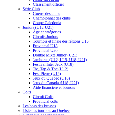
Classement officiel
Série Club
Guerre des clubs
Championnat des clubs
Coupe Caledonia
Juniors (U12-U21)
Âge et catégories
Circuits Juniors
Tournois et finale des régions U15
Provincial U18
Provincial U20
Double Mixte Junior (U21)
Jamboree (U12, U15, U18, U21)
Festival Inter-Jeux (U18)
Tic, Tap & Toc (U12)
FestiPierre (U15)
Jeux du Québec (U18)
Jeux du Canada (U18, U21)
Aide financière et bourses
Colts
Circuit Colts
Provincial colts
Les boss des brosses
Liste des tournois au Québec