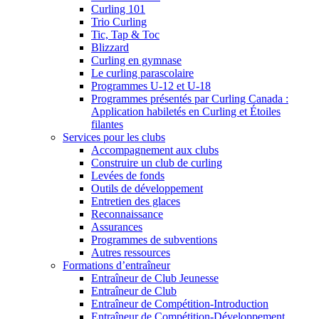
Curling 101
Trio Curling
Tic, Tap & Toc
Blizzard
Curling en gymnase
Le curling parascolaire
Programmes U-12 et U-18
Programmes présentés par Curling Canada :
Application habiletés en Curling et Étoiles
filantes
Services pour les clubs
Accompagnement aux clubs
Construire un club de curling
Levées de fonds
Outils de développement
Entretien des glaces
Reconnaissance
Assurances
Programmes de subventions
Autres ressources
Formations d’entraîneur
Entraîneur de Club Jeunesse
Entraîneur de Club
Entraîneur de Compétition-Introduction
Entraîneur de Compétition-Développement