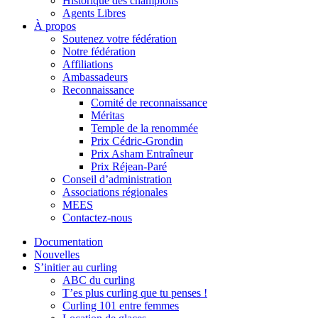
Historique des champions
Agents Libres
À propos
Soutenez votre fédération
Notre fédération
Affiliations
Ambassadeurs
Reconnaissance
Comité de reconnaissance
Méritas
Temple de la renommée
Prix Cédric-Grondin
Prix Asham Entraîneur
Prix Réjean-Paré
Conseil d’administration
Associations régionales
MEES
Contactez-nous
Documentation
Nouvelles
S’initier au curling
ABC du curling
T’es plus curling que tu penses !
Curling 101 entre femmes