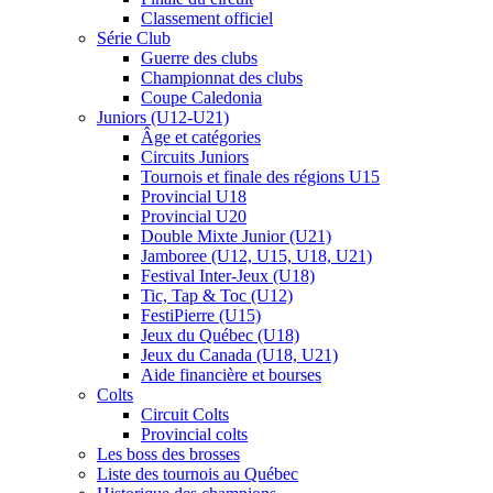
Classement officiel
Série Club
Guerre des clubs
Championnat des clubs
Coupe Caledonia
Juniors (U12-U21)
Âge et catégories
Circuits Juniors
Tournois et finale des régions U15
Provincial U18
Provincial U20
Double Mixte Junior (U21)
Jamboree (U12, U15, U18, U21)
Festival Inter-Jeux (U18)
Tic, Tap & Toc (U12)
FestiPierre (U15)
Jeux du Québec (U18)
Jeux du Canada (U18, U21)
Aide financière et bourses
Colts
Circuit Colts
Provincial colts
Les boss des brosses
Liste des tournois au Québec