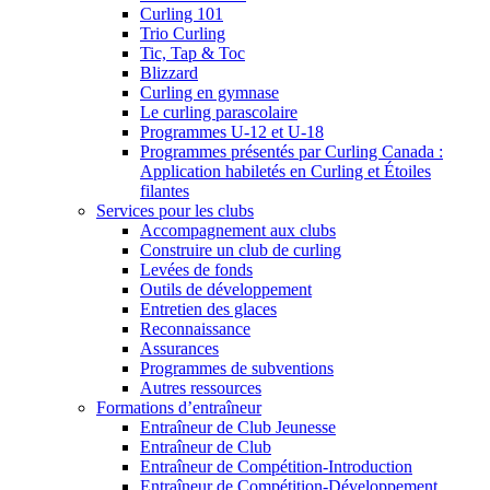
Curling 101
Trio Curling
Tic, Tap & Toc
Blizzard
Curling en gymnase
Le curling parascolaire
Programmes U-12 et U-18
Programmes présentés par Curling Canada :
Application habiletés en Curling et Étoiles
filantes
Services pour les clubs
Accompagnement aux clubs
Construire un club de curling
Levées de fonds
Outils de développement
Entretien des glaces
Reconnaissance
Assurances
Programmes de subventions
Autres ressources
Formations d’entraîneur
Entraîneur de Club Jeunesse
Entraîneur de Club
Entraîneur de Compétition-Introduction
Entraîneur de Compétition-Développement