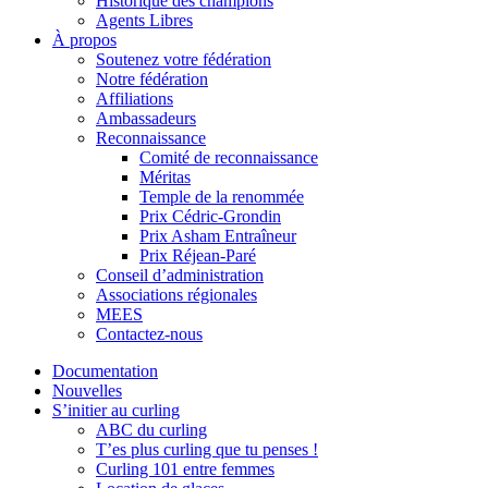
Historique des champions
Agents Libres
À propos
Soutenez votre fédération
Notre fédération
Affiliations
Ambassadeurs
Reconnaissance
Comité de reconnaissance
Méritas
Temple de la renommée
Prix Cédric-Grondin
Prix Asham Entraîneur
Prix Réjean-Paré
Conseil d’administration
Associations régionales
MEES
Contactez-nous
Documentation
Nouvelles
S’initier au curling
ABC du curling
T’es plus curling que tu penses !
Curling 101 entre femmes