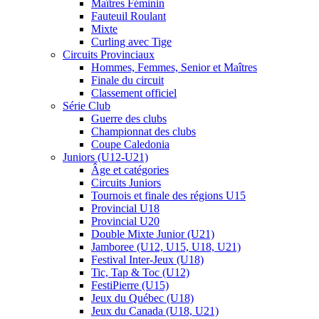
Maîtres Féminin
Fauteuil Roulant
Mixte
Curling avec Tige
Circuits Provinciaux
Hommes, Femmes, Senior et Maîtres
Finale du circuit
Classement officiel
Série Club
Guerre des clubs
Championnat des clubs
Coupe Caledonia
Juniors (U12-U21)
Âge et catégories
Circuits Juniors
Tournois et finale des régions U15
Provincial U18
Provincial U20
Double Mixte Junior (U21)
Jamboree (U12, U15, U18, U21)
Festival Inter-Jeux (U18)
Tic, Tap & Toc (U12)
FestiPierre (U15)
Jeux du Québec (U18)
Jeux du Canada (U18, U21)