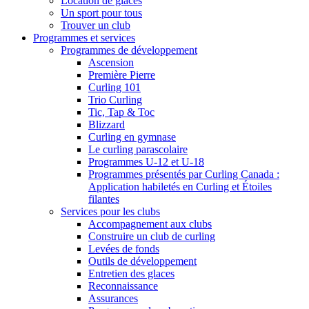
Location de glaces
Un sport pour tous
Trouver un club
Programmes et services
Programmes de développement
Ascension
Première Pierre
Curling 101
Trio Curling
Tic, Tap & Toc
Blizzard
Curling en gymnase
Le curling parascolaire
Programmes U-12 et U-18
Programmes présentés par Curling Canada :
Application habiletés en Curling et Étoiles
filantes
Services pour les clubs
Accompagnement aux clubs
Construire un club de curling
Levées de fonds
Outils de développement
Entretien des glaces
Reconnaissance
Assurances