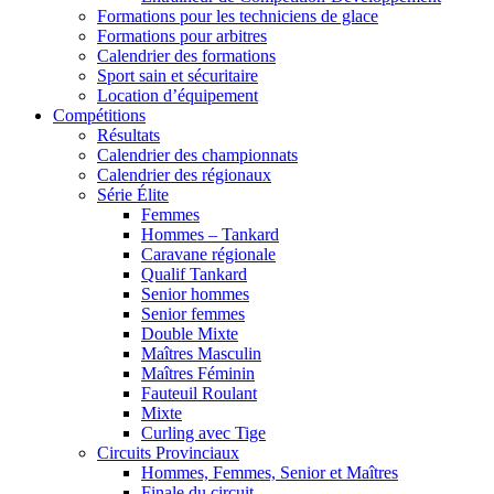
Formations pour les techniciens de glace
Formations pour arbitres
Calendrier des formations
Sport sain et sécuritaire
Location d’équipement
Compétitions
Résultats
Calendrier des championnats
Calendrier des régionaux
Série Élite
Femmes
Hommes – Tankard
Caravane régionale
Qualif Tankard
Senior hommes
Senior femmes
Double Mixte
Maîtres Masculin
Maîtres Féminin
Fauteuil Roulant
Mixte
Curling avec Tige
Circuits Provinciaux
Hommes, Femmes, Senior et Maîtres
Finale du circuit