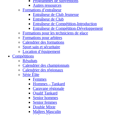
Programmes de subventions
Autres ressources
Formations d’entraîneur
Entraîneur de Club Jeunesse
Entraîneur de Club
Entraîneur de Compétition-Introduction
Entraîneur de Compétition-Développement
Formations pour les techniciens de glace
Formations pour arbitres
Calendrier des formations
Sport sain et sécuritaire
Location d’équipement
Compétitions
Résultats
Calendrier des championnats
Calendrier des régionaux
Série Élite
Femmes
Hommes – Tankard
Caravane régionale
Qualif Tankard
Senior hommes
Senior femmes
Double Mixte
Maîtres Masculin