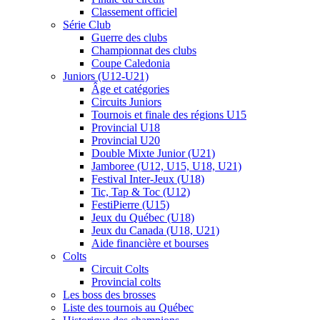
Classement officiel
Série Club
Guerre des clubs
Championnat des clubs
Coupe Caledonia
Juniors (U12-U21)
Âge et catégories
Circuits Juniors
Tournois et finale des régions U15
Provincial U18
Provincial U20
Double Mixte Junior (U21)
Jamboree (U12, U15, U18, U21)
Festival Inter-Jeux (U18)
Tic, Tap & Toc (U12)
FestiPierre (U15)
Jeux du Québec (U18)
Jeux du Canada (U18, U21)
Aide financière et bourses
Colts
Circuit Colts
Provincial colts
Les boss des brosses
Liste des tournois au Québec