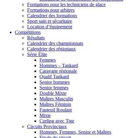
Formations pour les techniciens de glace
Formations pour arbitres
Calendrier des formations
Sport sain et sécuritaire
Location d’équipement
Compétitions
Résultats
Calendrier des championnats
Calendrier des régionaux
Série Élite
Femmes
Hommes – Tankard
Caravane régionale
Qualif Tankard
Senior hommes
Senior femmes
Double Mixte
Maîtres Masculin
Maîtres Féminin
Fauteuil Roulant
Mixte
Curling avec Tige
Circuits Provinciaux
Hommes, Femmes, Senior et Maîtres
Finale du circuit