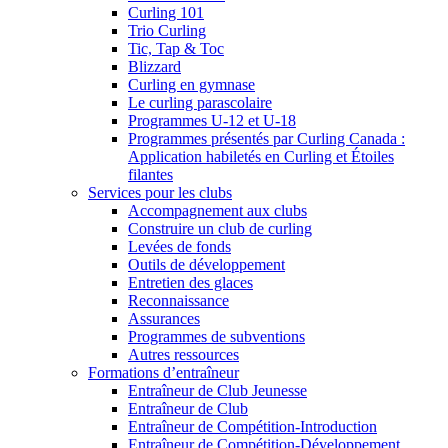
Curling 101
Trio Curling
Tic, Tap & Toc
Blizzard
Curling en gymnase
Le curling parascolaire
Programmes U-12 et U-18
Programmes présentés par Curling Canada :
Application habiletés en Curling et Étoiles
filantes
Services pour les clubs
Accompagnement aux clubs
Construire un club de curling
Levées de fonds
Outils de développement
Entretien des glaces
Reconnaissance
Assurances
Programmes de subventions
Autres ressources
Formations d’entraîneur
Entraîneur de Club Jeunesse
Entraîneur de Club
Entraîneur de Compétition-Introduction
Entraîneur de Compétition-Développement