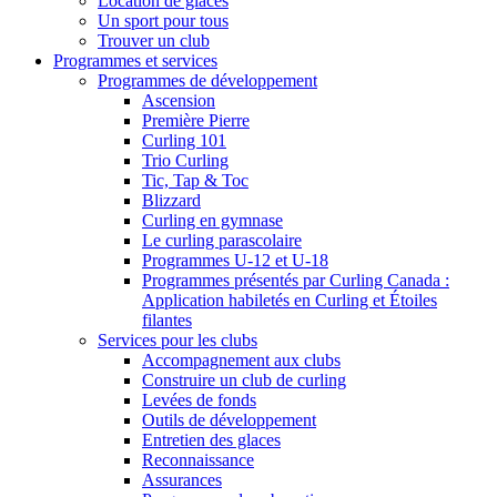
Location de glaces
Un sport pour tous
Trouver un club
Programmes et services
Programmes de développement
Ascension
Première Pierre
Curling 101
Trio Curling
Tic, Tap & Toc
Blizzard
Curling en gymnase
Le curling parascolaire
Programmes U-12 et U-18
Programmes présentés par Curling Canada :
Application habiletés en Curling et Étoiles
filantes
Services pour les clubs
Accompagnement aux clubs
Construire un club de curling
Levées de fonds
Outils de développement
Entretien des glaces
Reconnaissance
Assurances