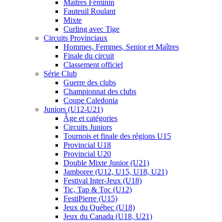
Maîtres Féminin
Fauteuil Roulant
Mixte
Curling avec Tige
Circuits Provinciaux
Hommes, Femmes, Senior et Maîtres
Finale du circuit
Classement officiel
Série Club
Guerre des clubs
Championnat des clubs
Coupe Caledonia
Juniors (U12-U21)
Âge et catégories
Circuits Juniors
Tournois et finale des régions U15
Provincial U18
Provincial U20
Double Mixte Junior (U21)
Jamboree (U12, U15, U18, U21)
Festival Inter-Jeux (U18)
Tic, Tap & Toc (U12)
FestiPierre (U15)
Jeux du Québec (U18)
Jeux du Canada (U18, U21)