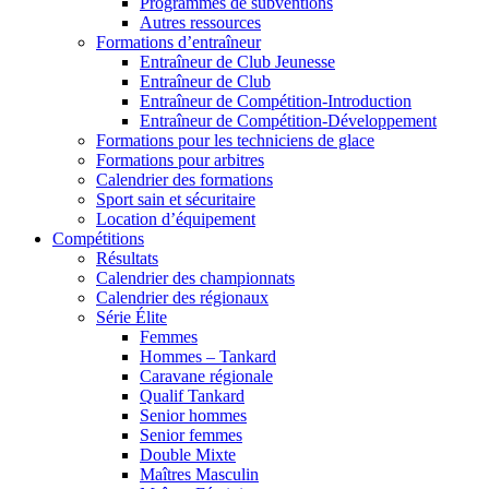
Programmes de subventions
Autres ressources
Formations d’entraîneur
Entraîneur de Club Jeunesse
Entraîneur de Club
Entraîneur de Compétition-Introduction
Entraîneur de Compétition-Développement
Formations pour les techniciens de glace
Formations pour arbitres
Calendrier des formations
Sport sain et sécuritaire
Location d’équipement
Compétitions
Résultats
Calendrier des championnats
Calendrier des régionaux
Série Élite
Femmes
Hommes – Tankard
Caravane régionale
Qualif Tankard
Senior hommes
Senior femmes
Double Mixte
Maîtres Masculin