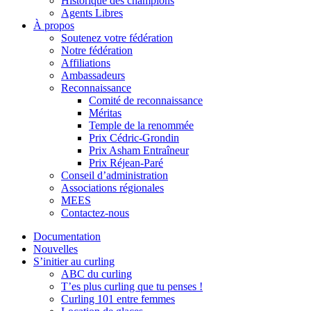
Historique des champions
Agents Libres
À propos
Soutenez votre fédération
Notre fédération
Affiliations
Ambassadeurs
Reconnaissance
Comité de reconnaissance
Méritas
Temple de la renommée
Prix Cédric-Grondin
Prix Asham Entraîneur
Prix Réjean-Paré
Conseil d’administration
Associations régionales
MEES
Contactez-nous
Documentation
Nouvelles
S’initier au curling
ABC du curling
T’es plus curling que tu penses !
Curling 101 entre femmes