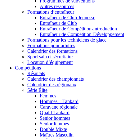
Programmes de subventions
Autres ressources
Formations d’entraîneur
Entraîneur de Club Jeunesse
Entraîneur de Club
Entraîneur de Compétition-Introduction
Entraîneur de Compétition-Développement
Formations pour les techniciens de glace
Formations pour arbitres
Calendrier des formations
Sport sain et sécuritaire
Location d’équipement
Compétitions
Résultats
Calendrier des championnats
Calendrier des régionaux
Série Élite
Femmes
Hommes – Tankard
Caravane régionale
Qualif Tankard
Senior hommes
Senior femmes
Double Mixte
Maîtres Masculin