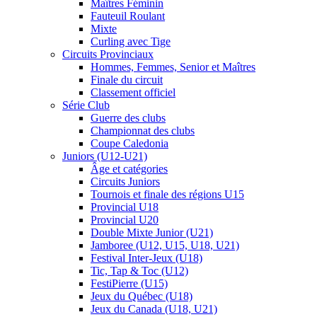
Maîtres Féminin
Fauteuil Roulant
Mixte
Curling avec Tige
Circuits Provinciaux
Hommes, Femmes, Senior et Maîtres
Finale du circuit
Classement officiel
Série Club
Guerre des clubs
Championnat des clubs
Coupe Caledonia
Juniors (U12-U21)
Âge et catégories
Circuits Juniors
Tournois et finale des régions U15
Provincial U18
Provincial U20
Double Mixte Junior (U21)
Jamboree (U12, U15, U18, U21)
Festival Inter-Jeux (U18)
Tic, Tap & Toc (U12)
FestiPierre (U15)
Jeux du Québec (U18)
Jeux du Canada (U18, U21)