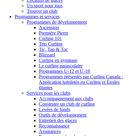
Location de glaces
Un sport pour tous
Trouver un club
Programmes et services
Programmes de développement
Ascension
Première Pierre
Curling 101
Trio Curling
Tic, Tap & Toc
Blizzard
Curling en gymnase
Le curling parascolaire
Programmes U-12 et U-18
Programmes présentés par Curling Canada :
Application habiletés en Curling et Étoiles
filantes
Services pour les clubs
Accompagnement aux clubs
Construire un club de curling
Levées de fonds
Outils de développement
Entretien des glaces
Reconnaissance
Assurances