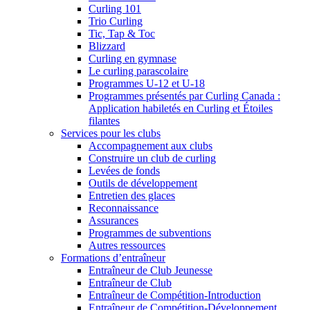
Curling 101
Trio Curling
Tic, Tap & Toc
Blizzard
Curling en gymnase
Le curling parascolaire
Programmes U-12 et U-18
Programmes présentés par Curling Canada :
Application habiletés en Curling et Étoiles
filantes
Services pour les clubs
Accompagnement aux clubs
Construire un club de curling
Levées de fonds
Outils de développement
Entretien des glaces
Reconnaissance
Assurances
Programmes de subventions
Autres ressources
Formations d’entraîneur
Entraîneur de Club Jeunesse
Entraîneur de Club
Entraîneur de Compétition-Introduction
Entraîneur de Compétition-Développement