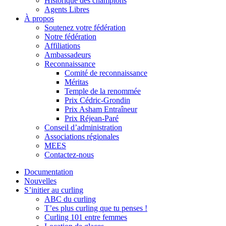
Historique des champions
Agents Libres
À propos
Soutenez votre fédération
Notre fédération
Affiliations
Ambassadeurs
Reconnaissance
Comité de reconnaissance
Méritas
Temple de la renommée
Prix Cédric-Grondin
Prix Asham Entraîneur
Prix Réjean-Paré
Conseil d’administration
Associations régionales
MEES
Contactez-nous
Documentation
Nouvelles
S’initier au curling
ABC du curling
T’es plus curling que tu penses !
Curling 101 entre femmes