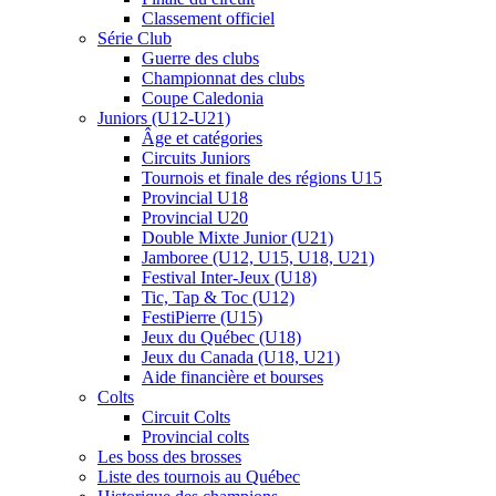
Classement officiel
Série Club
Guerre des clubs
Championnat des clubs
Coupe Caledonia
Juniors (U12-U21)
Âge et catégories
Circuits Juniors
Tournois et finale des régions U15
Provincial U18
Provincial U20
Double Mixte Junior (U21)
Jamboree (U12, U15, U18, U21)
Festival Inter-Jeux (U18)
Tic, Tap & Toc (U12)
FestiPierre (U15)
Jeux du Québec (U18)
Jeux du Canada (U18, U21)
Aide financière et bourses
Colts
Circuit Colts
Provincial colts
Les boss des brosses
Liste des tournois au Québec