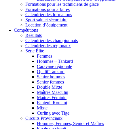
Formations pour les techniciens de glace
Formations pour arbitres
Calendrier des formations
Sport sain et sécuritaire
Location d’équipement
Compétitions
Résultats
Calendrier des championnats
Calendrier des régionaux
Série Élite
Femmes
Hommes – Tankard
Caravane régionale
Qualif Tankard
Senior hommes
Senior femmes
Double Mixte
Maîtres Masculin
Maîtres Féminin
Fauteuil Roulant
Mixte
Curling avec Tige
Circuits Provinciaux
Hommes, Femmes, Senior et Maîtres
Finale du circuit