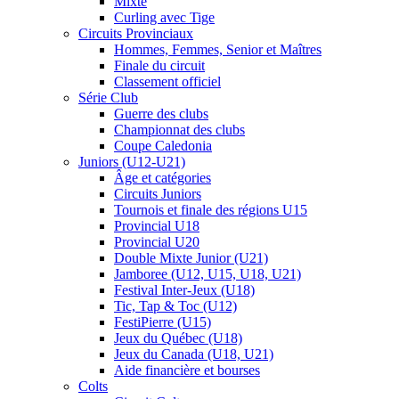
Mixte
Curling avec Tige
Circuits Provinciaux
Hommes, Femmes, Senior et Maîtres
Finale du circuit
Classement officiel
Série Club
Guerre des clubs
Championnat des clubs
Coupe Caledonia
Juniors (U12-U21)
Âge et catégories
Circuits Juniors
Tournois et finale des régions U15
Provincial U18
Provincial U20
Double Mixte Junior (U21)
Jamboree (U12, U15, U18, U21)
Festival Inter-Jeux (U18)
Tic, Tap & Toc (U12)
FestiPierre (U15)
Jeux du Québec (U18)
Jeux du Canada (U18, U21)
Aide financière et bourses
Colts