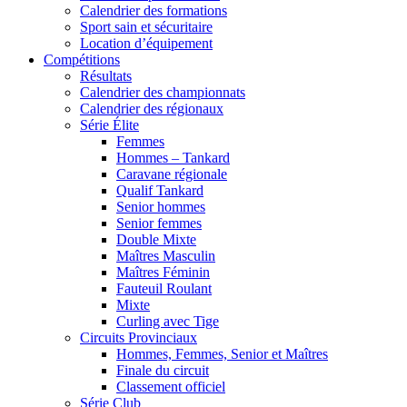
Calendrier des formations
Sport sain et sécuritaire
Location d’équipement
Compétitions
Résultats
Calendrier des championnats
Calendrier des régionaux
Série Élite
Femmes
Hommes – Tankard
Caravane régionale
Qualif Tankard
Senior hommes
Senior femmes
Double Mixte
Maîtres Masculin
Maîtres Féminin
Fauteuil Roulant
Mixte
Curling avec Tige
Circuits Provinciaux
Hommes, Femmes, Senior et Maîtres
Finale du circuit
Classement officiel
Série Club