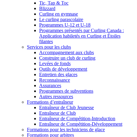
Tic, Tap & Toc
Blizzard
Curling en gymnase
Le curling parascolaire
Programmes U-12 et U-18
Programmes présentés par Curling Canada :
Application habiletés en Curling et Étoiles
filantes
Services pour les clubs
Accompagnement aux clubs
Construire un club de curling
Levées de fonds
Outils de développement
Entretien des glaces
Reconnaissance
Assurances
Programmes de subventions
Autres ressources
Formations d’entraîneur
Entraîneur de Club Jeunesse
Entraîneur de Club
Entraîneur de Compétition-Introduction
Entraîneur de Compétition-Développement
Formations pour les techniciens de glace
Formations pour arbitres