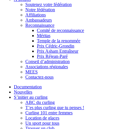
Soutenez votre fédération
Notre fédération
Affiliations
Ambassadeurs
Reconnaissance
Comité de reconnaissance
Méritas
Temple de la renommée
Prix Cédric-Grondin
Prix Asham Entraîneur
Prix Réjean-Paré
Conseil d’administration
Associations régionales
MEES
Contactez-nous
Documentation
Nouvelles
S’initier au curling
ABC du curling
T’es plus curling que tu penses !
Curling 101 entre femmes
Location de glaces
Un sport pour tous
Trouver un club