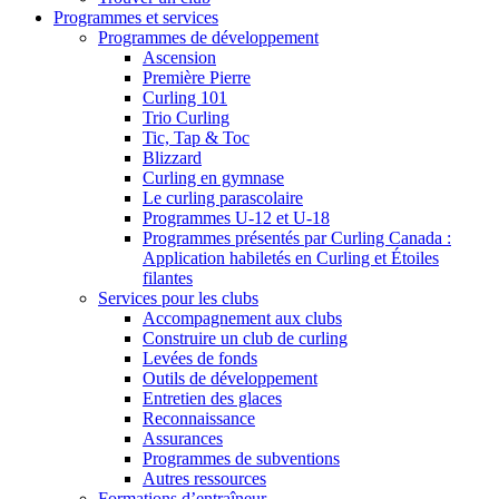
Programmes et services
Programmes de développement
Ascension
Première Pierre
Curling 101
Trio Curling
Tic, Tap & Toc
Blizzard
Curling en gymnase
Le curling parascolaire
Programmes U-12 et U-18
Programmes présentés par Curling Canada :
Application habiletés en Curling et Étoiles
filantes
Services pour les clubs
Accompagnement aux clubs
Construire un club de curling
Levées de fonds
Outils de développement
Entretien des glaces
Reconnaissance
Assurances
Programmes de subventions
Autres ressources
Formations d’entraîneur