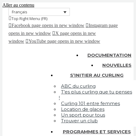
Aller au contenu
Français
Top Right Menu (FR)
Facebook page opens in new window
Instagram page
opens in new window
X page opens in new
window
YouTube page opens in new window
DOCUMENTATION
NOUVELLES
S’INITIER AU CURLING
ABC du curling
T’es plus curling que tu penses
!
Curling 101 entre femmes
Location de glaces
Un sport pour tous
Trouver un club
PROGRAMMES ET SERVICES