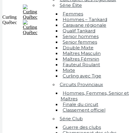
Série Élite
Femmes
Curling
Hommes – Tankard
Québec
Caravane régionale
Qualif Tankard
Senior hommes
Senior femmes
Double Mixte
Maîtres Masculin
Maîtres Féminin
Fauteuil Roulant
Mixte
Curling avec Tige
Circuits Provinciaux
Hommes, Femmes, Senior et
Maîtres
Finale du circuit
Classement officiel
Série Club
Guerre des clubs
Championnat des clubs