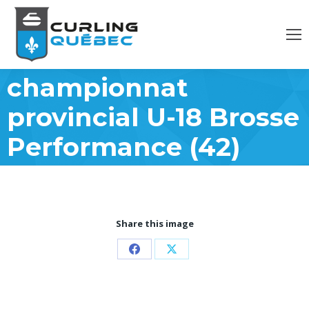
championnat
provincial U-18 Brosse
Performance (42)
Share this image
Partager
Partager
sur
sur
Facebook
X