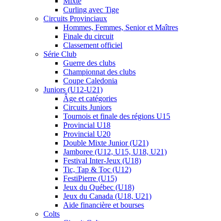
Mixte
Curling avec Tige
Circuits Provinciaux
Hommes, Femmes, Senior et Maîtres
Finale du circuit
Classement officiel
Série Club
Guerre des clubs
Championnat des clubs
Coupe Caledonia
Juniors (U12-U21)
Âge et catégories
Circuits Juniors
Tournois et finale des régions U15
Provincial U18
Provincial U20
Double Mixte Junior (U21)
Jamboree (U12, U15, U18, U21)
Festival Inter-Jeux (U18)
Tic, Tap & Toc (U12)
FestiPierre (U15)
Jeux du Québec (U18)
Jeux du Canada (U18, U21)
Aide financière et bourses
Colts