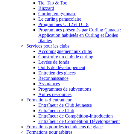
Tic, Tap & Toc
Blizzard
Curling en gymnase
Le curling parascolaire
Programmes U-12 et U-18
Programmes présentés par Curling Canada :
Application habiletés en Curling et Étoiles
filantes
Services pour les clubs
Accompagnement aux clubs
Construire un club de curling
Levées de fonds
Outils de développement
Entretien des glaces
Reconnaissance
Assurances
Programmes de subventions
Autres ressources
Formations d’entraîneur
Entraîneur de Club Jeunesse
Entraîneur de Club
Entraîneur de Compétition-Introduction
Entraîneur de Compétition-Développement
Formations pour les techniciens de glace
Formations pour arbitres