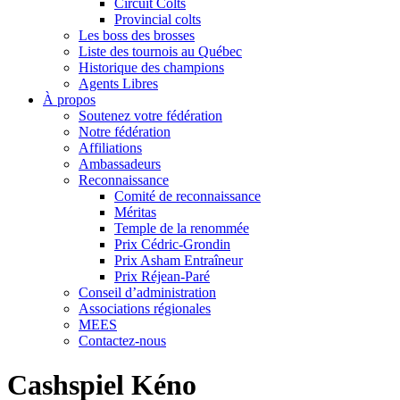
Circuit Colts
Provincial colts
Les boss des brosses
Liste des tournois au Québec
Historique des champions
Agents Libres
À propos
Soutenez votre fédération
Notre fédération
Affiliations
Ambassadeurs
Reconnaissance
Comité de reconnaissance
Méritas
Temple de la renommée
Prix Cédric-Grondin
Prix Asham Entraîneur
Prix Réjean-Paré
Conseil d’administration
Associations régionales
MEES
Contactez-nous
Cashspiel Kéno