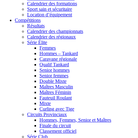
Calendrier des formations
Sport sain et sécuritaire
Location d’équipement
Compétitions
Résultats
Calendrier des championnats
Calendrier des régionaux
Série Élite
Femmes
Hommes – Tankard
Caravane régionale
Qualif Tankard
Senior hommes
Senior femmes
Double Mixte
Maîtres Masculin
Maîtres Féminin
Fauteuil Roulant
Mixte
Curling avec Tige
Circuits Provinciaux
Hommes, Femmes, Senior et Maîtres
Finale du circuit
Classement officiel
Série Club