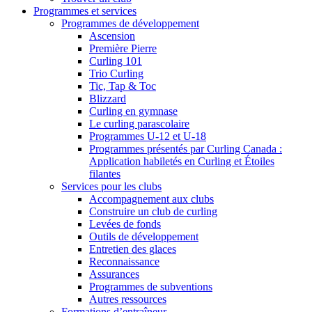
Programmes et services
Programmes de développement
Ascension
Première Pierre
Curling 101
Trio Curling
Tic, Tap & Toc
Blizzard
Curling en gymnase
Le curling parascolaire
Programmes U-12 et U-18
Programmes présentés par Curling Canada :
Application habiletés en Curling et Étoiles
filantes
Services pour les clubs
Accompagnement aux clubs
Construire un club de curling
Levées de fonds
Outils de développement
Entretien des glaces
Reconnaissance
Assurances
Programmes de subventions
Autres ressources
Formations d’entraîneur