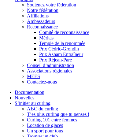
Soutenez votre fédération
Notre fédération
Affiliations
Ambassadeurs
Reconnaissance
Comité de reconnaissance
Méritas
Temple de la renommée
Prix Cédric-Grondin
Prix Asham Entraîneur
Prix Réjean-Paré
Conseil d’administration
Associations régionales
MEES
Contactez-nous
Documentation
Nouvelles
S’initier au curling
ABC du curling
T’es plus curling que tu penses !
Curling 101 entre femmes
Location de glaces
Un sport pour tous
Trouver un club