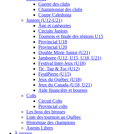
Guerre des clubs
Championnat des clubs
Coupe Caledonia
Juniors (U12-U21)
Âge et catégories
Circuits Juniors
Tournois et finale des régions U15
Provincial U18
Provincial U20
Double Mixte Junior (U21)
Jamboree (U12, U15, U18, U21)
Festival Inter-Jeux (U18)
Tic, Tap & Toc (U12)
FestiPierre (U15)
Jeux du Québec (U18)
Jeux du Canada (U18, U21)
Aide financière et bourses
Colts
Circuit Colts
Provincial colts
Les boss des brosses
Liste des tournois au Québec
Historique des champions
Agents Libres
À propos