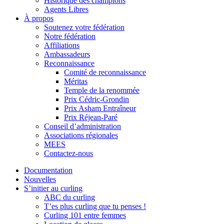
Historique des champions
Agents Libres
À propos
Soutenez votre fédération
Notre fédération
Affiliations
Ambassadeurs
Reconnaissance
Comité de reconnaissance
Méritas
Temple de la renommée
Prix Cédric-Grondin
Prix Asham Entraîneur
Prix Réjean-Paré
Conseil d’administration
Associations régionales
MEES
Contactez-nous
Documentation
Nouvelles
S’initier au curling
ABC du curling
T’es plus curling que tu penses !
Curling 101 entre femmes