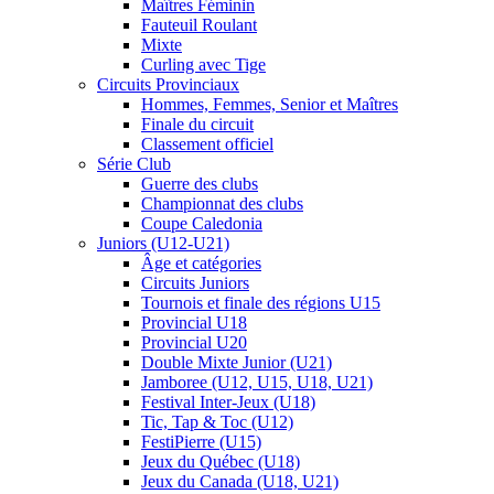
Maîtres Féminin
Fauteuil Roulant
Mixte
Curling avec Tige
Circuits Provinciaux
Hommes, Femmes, Senior et Maîtres
Finale du circuit
Classement officiel
Série Club
Guerre des clubs
Championnat des clubs
Coupe Caledonia
Juniors (U12-U21)
Âge et catégories
Circuits Juniors
Tournois et finale des régions U15
Provincial U18
Provincial U20
Double Mixte Junior (U21)
Jamboree (U12, U15, U18, U21)
Festival Inter-Jeux (U18)
Tic, Tap & Toc (U12)
FestiPierre (U15)
Jeux du Québec (U18)
Jeux du Canada (U18, U21)