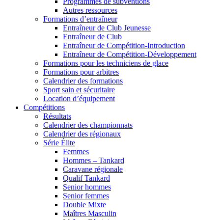
Programmes de subventions
Autres ressources
Formations d’entraîneur
Entraîneur de Club Jeunesse
Entraîneur de Club
Entraîneur de Compétition-Introduction
Entraîneur de Compétition-Développement
Formations pour les techniciens de glace
Formations pour arbitres
Calendrier des formations
Sport sain et sécuritaire
Location d’équipement
Compétitions
Résultats
Calendrier des championnats
Calendrier des régionaux
Série Élite
Femmes
Hommes – Tankard
Caravane régionale
Qualif Tankard
Senior hommes
Senior femmes
Double Mixte
Maîtres Masculin