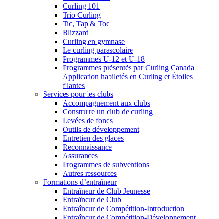
Curling 101
Trio Curling
Tic, Tap & Toc
Blizzard
Curling en gymnase
Le curling parascolaire
Programmes U-12 et U-18
Programmes présentés par Curling Canada :
Application habiletés en Curling et Étoiles
filantes
Services pour les clubs
Accompagnement aux clubs
Construire un club de curling
Levées de fonds
Outils de développement
Entretien des glaces
Reconnaissance
Assurances
Programmes de subventions
Autres ressources
Formations d’entraîneur
Entraîneur de Club Jeunesse
Entraîneur de Club
Entraîneur de Compétition-Introduction
Entraîneur de Compétition-Développement