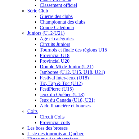
Classement officiel
Série Club
Guerre des clubs
Championnat des clubs
Coupe Caledonia
Juniors (U12-U21)
Âge et catégories
Circuits Juniors
Tournois et finale des régions U15
Provincial U18
Provincial U20
Double Mixte Junior (U21)
Jamboree (U12, U15, U18, U21)
Festival Inter-Jeux (U18)
Tic, Tap & Toc (U12)
FestiPierre (U15)
Jeux du Québec (U18)
Jeux du Canada (U18, U21)
Aide financière et bourses
Colts
Circuit Colts
Provincial colts
Les boss des brosses
Liste des tournois au Québec