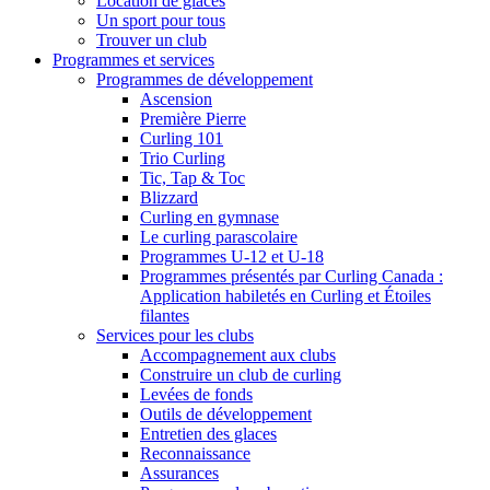
Location de glaces
Un sport pour tous
Trouver un club
Programmes et services
Programmes de développement
Ascension
Première Pierre
Curling 101
Trio Curling
Tic, Tap & Toc
Blizzard
Curling en gymnase
Le curling parascolaire
Programmes U-12 et U-18
Programmes présentés par Curling Canada :
Application habiletés en Curling et Étoiles
filantes
Services pour les clubs
Accompagnement aux clubs
Construire un club de curling
Levées de fonds
Outils de développement
Entretien des glaces
Reconnaissance
Assurances