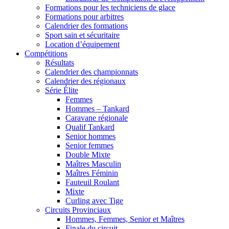
Formations pour les techniciens de glace
Formations pour arbitres
Calendrier des formations
Sport sain et sécuritaire
Location d’équipement
Compétitions
Résultats
Calendrier des championnats
Calendrier des régionaux
Série Élite
Femmes
Hommes – Tankard
Caravane régionale
Qualif Tankard
Senior hommes
Senior femmes
Double Mixte
Maîtres Masculin
Maîtres Féminin
Fauteuil Roulant
Mixte
Curling avec Tige
Circuits Provinciaux
Hommes, Femmes, Senior et Maîtres
Finale du circuit