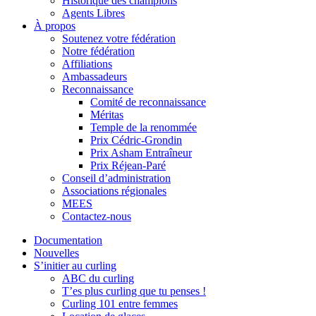
Historique des champions
Agents Libres
À propos
Soutenez votre fédération
Notre fédération
Affiliations
Ambassadeurs
Reconnaissance
Comité de reconnaissance
Méritas
Temple de la renommée
Prix Cédric-Grondin
Prix Asham Entraîneur
Prix Réjean-Paré
Conseil d’administration
Associations régionales
MEES
Contactez-nous
Documentation
Nouvelles
S’initier au curling
ABC du curling
T’es plus curling que tu penses !
Curling 101 entre femmes