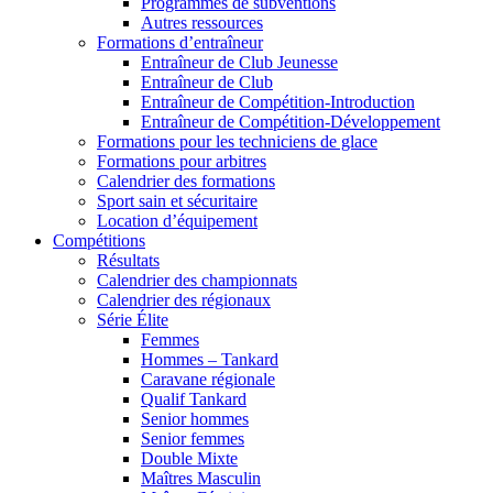
Programmes de subventions
Autres ressources
Formations d’entraîneur
Entraîneur de Club Jeunesse
Entraîneur de Club
Entraîneur de Compétition-Introduction
Entraîneur de Compétition-Développement
Formations pour les techniciens de glace
Formations pour arbitres
Calendrier des formations
Sport sain et sécuritaire
Location d’équipement
Compétitions
Résultats
Calendrier des championnats
Calendrier des régionaux
Série Élite
Femmes
Hommes – Tankard
Caravane régionale
Qualif Tankard
Senior hommes
Senior femmes
Double Mixte
Maîtres Masculin