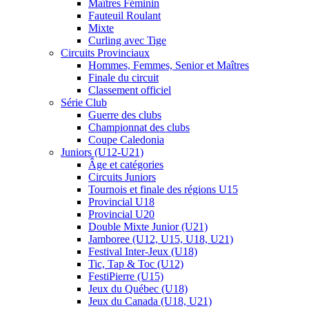
Maîtres Féminin
Fauteuil Roulant
Mixte
Curling avec Tige
Circuits Provinciaux
Hommes, Femmes, Senior et Maîtres
Finale du circuit
Classement officiel
Série Club
Guerre des clubs
Championnat des clubs
Coupe Caledonia
Juniors (U12-U21)
Âge et catégories
Circuits Juniors
Tournois et finale des régions U15
Provincial U18
Provincial U20
Double Mixte Junior (U21)
Jamboree (U12, U15, U18, U21)
Festival Inter-Jeux (U18)
Tic, Tap & Toc (U12)
FestiPierre (U15)
Jeux du Québec (U18)
Jeux du Canada (U18, U21)