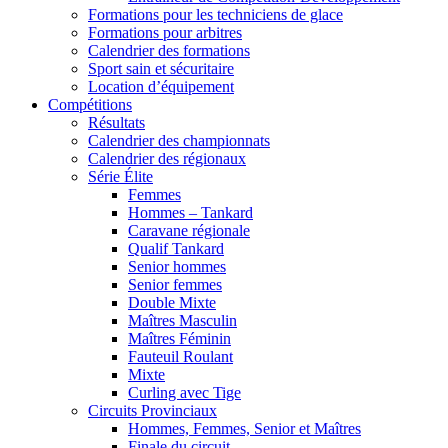
Formations pour les techniciens de glace
Formations pour arbitres
Calendrier des formations
Sport sain et sécuritaire
Location d’équipement
Compétitions
Résultats
Calendrier des championnats
Calendrier des régionaux
Série Élite
Femmes
Hommes – Tankard
Caravane régionale
Qualif Tankard
Senior hommes
Senior femmes
Double Mixte
Maîtres Masculin
Maîtres Féminin
Fauteuil Roulant
Mixte
Curling avec Tige
Circuits Provinciaux
Hommes, Femmes, Senior et Maîtres
Finale du circuit