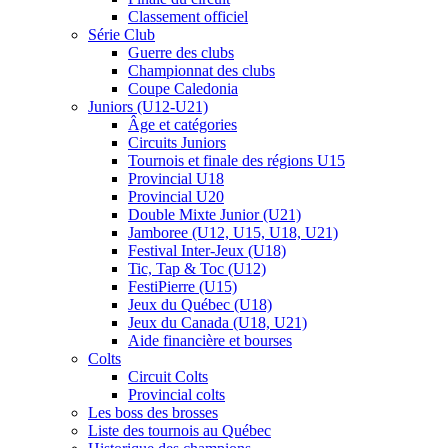
Classement officiel
Série Club
Guerre des clubs
Championnat des clubs
Coupe Caledonia
Juniors (U12-U21)
Âge et catégories
Circuits Juniors
Tournois et finale des régions U15
Provincial U18
Provincial U20
Double Mixte Junior (U21)
Jamboree (U12, U15, U18, U21)
Festival Inter-Jeux (U18)
Tic, Tap & Toc (U12)
FestiPierre (U15)
Jeux du Québec (U18)
Jeux du Canada (U18, U21)
Aide financière et bourses
Colts
Circuit Colts
Provincial colts
Les boss des brosses
Liste des tournois au Québec