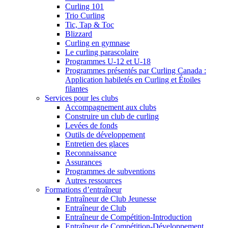
Curling 101
Trio Curling
Tic, Tap & Toc
Blizzard
Curling en gymnase
Le curling parascolaire
Programmes U-12 et U-18
Programmes présentés par Curling Canada :
Application habiletés en Curling et Étoiles
filantes
Services pour les clubs
Accompagnement aux clubs
Construire un club de curling
Levées de fonds
Outils de développement
Entretien des glaces
Reconnaissance
Assurances
Programmes de subventions
Autres ressources
Formations d’entraîneur
Entraîneur de Club Jeunesse
Entraîneur de Club
Entraîneur de Compétition-Introduction
Entraîneur de Compétition-Développement