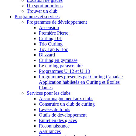
Location de glaces
Un sport pour tous
Trouver un club
Programmes et services
Programmes de développement
Ascension
Première Pierre
Curling 101
Trio Curling
Tic, Tap & Toc
Blizzard
Curling en gymnase
Le curling parascolaire
Programmes U-12 et U-18
Programmes présentés par Curling Canada :
Application habiletés en Curling et Étoiles
filantes
Services pour les clubs
Accompagnement aux clubs
Construire un club de curling
Levées de fonds
Outils de développement
Entretien des glaces
Reconnaissance
Assurances