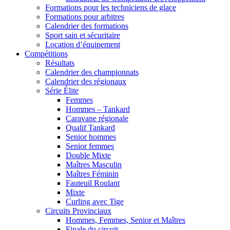
Formations pour les techniciens de glace
Formations pour arbitres
Calendrier des formations
Sport sain et sécuritaire
Location d’équipement
Compétitions
Résultats
Calendrier des championnats
Calendrier des régionaux
Série Élite
Femmes
Hommes – Tankard
Caravane régionale
Qualif Tankard
Senior hommes
Senior femmes
Double Mixte
Maîtres Masculin
Maîtres Féminin
Fauteuil Roulant
Mixte
Curling avec Tige
Circuits Provinciaux
Hommes, Femmes, Senior et Maîtres
Finale du circuit