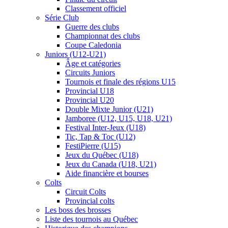
Classement officiel
Série Club
Guerre des clubs
Championnat des clubs
Coupe Caledonia
Juniors (U12-U21)
Âge et catégories
Circuits Juniors
Tournois et finale des régions U15
Provincial U18
Provincial U20
Double Mixte Junior (U21)
Jamboree (U12, U15, U18, U21)
Festival Inter-Jeux (U18)
Tic, Tap & Toc (U12)
FestiPierre (U15)
Jeux du Québec (U18)
Jeux du Canada (U18, U21)
Aide financière et bourses
Colts
Circuit Colts
Provincial colts
Les boss des brosses
Liste des tournois au Québec