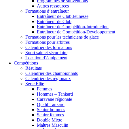
Programmes de subventions
Autres ressources
Formations d’entraîneur
Entraîneur de Club Jeunesse
Entraîneur de Club
Entraîneur de Compétition-Introduction
Entraîneur de Compétition-Développement
Formations pour les techniciens de glace
Formations pour arbitres
Calendrier des formations
Sport sain et sécuritaire
Location d’équipement
Compétitions
Résultats
Calendrier des championnats
Calendrier des régionaux
Série Élite
Femmes
Hommes – Tankard
Caravane régionale
Qualif Tankard
Senior hommes
Senior femmes
Double Mixte
Maîtres Masculin