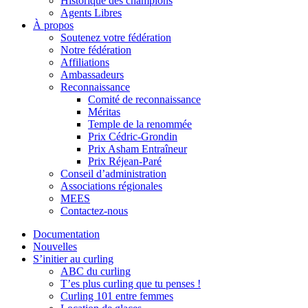
Historique des champions
Agents Libres
À propos
Soutenez votre fédération
Notre fédération
Affiliations
Ambassadeurs
Reconnaissance
Comité de reconnaissance
Méritas
Temple de la renommée
Prix Cédric-Grondin
Prix Asham Entraîneur
Prix Réjean-Paré
Conseil d’administration
Associations régionales
MEES
Contactez-nous
Documentation
Nouvelles
S’initier au curling
ABC du curling
T’es plus curling que tu penses !
Curling 101 entre femmes