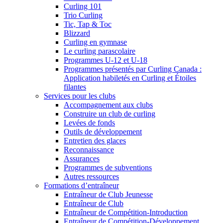
Curling 101
Trio Curling
Tic, Tap & Toc
Blizzard
Curling en gymnase
Le curling parascolaire
Programmes U-12 et U-18
Programmes présentés par Curling Canada :
Application habiletés en Curling et Étoiles
filantes
Services pour les clubs
Accompagnement aux clubs
Construire un club de curling
Levées de fonds
Outils de développement
Entretien des glaces
Reconnaissance
Assurances
Programmes de subventions
Autres ressources
Formations d’entraîneur
Entraîneur de Club Jeunesse
Entraîneur de Club
Entraîneur de Compétition-Introduction
Entraîneur de Compétition-Développement