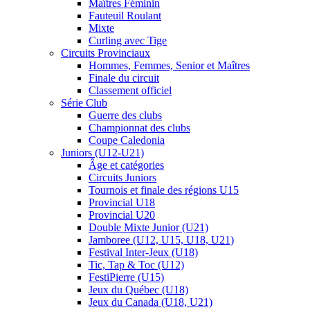
Maîtres Féminin
Fauteuil Roulant
Mixte
Curling avec Tige
Circuits Provinciaux
Hommes, Femmes, Senior et Maîtres
Finale du circuit
Classement officiel
Série Club
Guerre des clubs
Championnat des clubs
Coupe Caledonia
Juniors (U12-U21)
Âge et catégories
Circuits Juniors
Tournois et finale des régions U15
Provincial U18
Provincial U20
Double Mixte Junior (U21)
Jamboree (U12, U15, U18, U21)
Festival Inter-Jeux (U18)
Tic, Tap & Toc (U12)
FestiPierre (U15)
Jeux du Québec (U18)
Jeux du Canada (U18, U21)