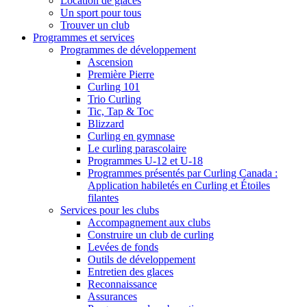
Location de glaces
Un sport pour tous
Trouver un club
Programmes et services
Programmes de développement
Ascension
Première Pierre
Curling 101
Trio Curling
Tic, Tap & Toc
Blizzard
Curling en gymnase
Le curling parascolaire
Programmes U-12 et U-18
Programmes présentés par Curling Canada :
Application habiletés en Curling et Étoiles
filantes
Services pour les clubs
Accompagnement aux clubs
Construire un club de curling
Levées de fonds
Outils de développement
Entretien des glaces
Reconnaissance
Assurances