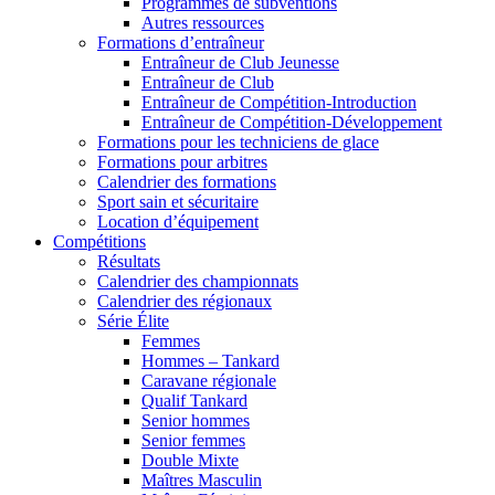
Programmes de subventions
Autres ressources
Formations d’entraîneur
Entraîneur de Club Jeunesse
Entraîneur de Club
Entraîneur de Compétition-Introduction
Entraîneur de Compétition-Développement
Formations pour les techniciens de glace
Formations pour arbitres
Calendrier des formations
Sport sain et sécuritaire
Location d’équipement
Compétitions
Résultats
Calendrier des championnats
Calendrier des régionaux
Série Élite
Femmes
Hommes – Tankard
Caravane régionale
Qualif Tankard
Senior hommes
Senior femmes
Double Mixte
Maîtres Masculin