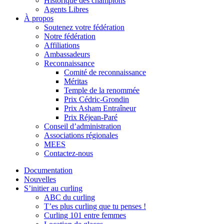
Historique des champions
Agents Libres
À propos
Soutenez votre fédération
Notre fédération
Affiliations
Ambassadeurs
Reconnaissance
Comité de reconnaissance
Méritas
Temple de la renommée
Prix Cédric-Grondin
Prix Asham Entraîneur
Prix Réjean-Paré
Conseil d’administration
Associations régionales
MEES
Contactez-nous
Documentation
Nouvelles
S’initier au curling
ABC du curling
T’es plus curling que tu penses !
Curling 101 entre femmes