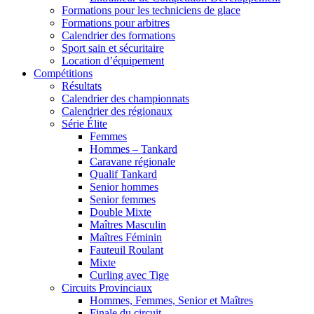
Formations pour les techniciens de glace
Formations pour arbitres
Calendrier des formations
Sport sain et sécuritaire
Location d’équipement
Compétitions
Résultats
Calendrier des championnats
Calendrier des régionaux
Série Élite
Femmes
Hommes – Tankard
Caravane régionale
Qualif Tankard
Senior hommes
Senior femmes
Double Mixte
Maîtres Masculin
Maîtres Féminin
Fauteuil Roulant
Mixte
Curling avec Tige
Circuits Provinciaux
Hommes, Femmes, Senior et Maîtres
Finale du circuit