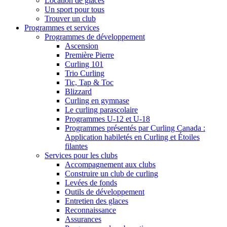
Location de glaces
Un sport pour tous
Trouver un club
Programmes et services
Programmes de développement
Ascension
Première Pierre
Curling 101
Trio Curling
Tic, Tap & Toc
Blizzard
Curling en gymnase
Le curling parascolaire
Programmes U-12 et U-18
Programmes présentés par Curling Canada :
Application habiletés en Curling et Étoiles
filantes
Services pour les clubs
Accompagnement aux clubs
Construire un club de curling
Levées de fonds
Outils de développement
Entretien des glaces
Reconnaissance
Assurances