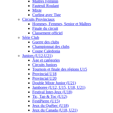
Maîtres Féminin
Fauteuil Roulant
Mixte
Curling avec Tige
Circuits Provinciaux
Hommes, Femmes, Senior et Maîtres
Finale du circuit
Classement officiel
Série Club
Guerre des clubs
Championnat des clubs
Coupe Caledonia
Juniors (U12-U21)
Âge et catégories
Circuits Juniors
Tournois et finale des régions U15
Provincial U18
Provincial U20
Double Mixte Junior (U21)
Jamboree (U12, U15, U18, U21)
Festival Inter-Jeux (U18)
Tic, Tap & Toc (U12)
FestiPierre (U15)
Jeux du Québec (U18)
Jeux du Canada (U18, U21)