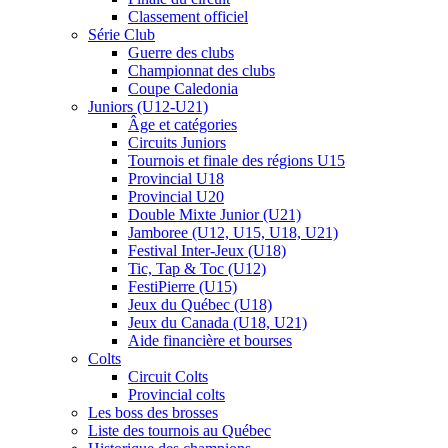
Classement officiel
Série Club
Guerre des clubs
Championnat des clubs
Coupe Caledonia
Juniors (U12-U21)
Âge et catégories
Circuits Juniors
Tournois et finale des régions U15
Provincial U18
Provincial U20
Double Mixte Junior (U21)
Jamboree (U12, U15, U18, U21)
Festival Inter-Jeux (U18)
Tic, Tap & Toc (U12)
FestiPierre (U15)
Jeux du Québec (U18)
Jeux du Canada (U18, U21)
Aide financière et bourses
Colts
Circuit Colts
Provincial colts
Les boss des brosses
Liste des tournois au Québec