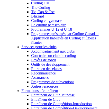
Curling 101
Trio Curling
Tic, Tap & Toc
Blizzard
Curling en gymnase
Le curling parascolaire
Programmes U-12 et U-18
Programmes présentés par Curling Canada :
Application habiletés en Curling et Étoiles
filantes
Services pour les clubs
Accompagnement aux clubs
Construire un club de curling
Levées de fonds
Outils de développement
Entretien des glaces
Reconnaissance
Assurances
Programmes de subventions
Autres ressources
Formations d’entraîneur
Entraîneur de Club Jeunesse
Entraîneur de Club
Entraîneur de Compétition-Introduction
Entraîneur de Compétition-Développement