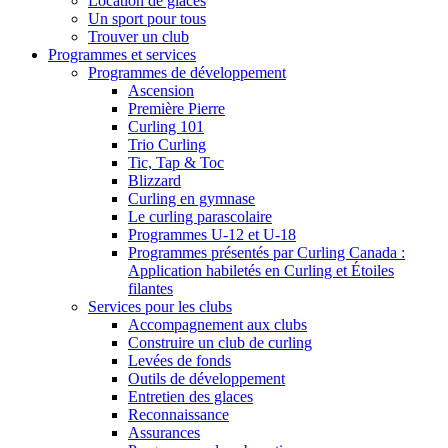
Location de glaces
Un sport pour tous
Trouver un club
Programmes et services
Programmes de développement
Ascension
Première Pierre
Curling 101
Trio Curling
Tic, Tap & Toc
Blizzard
Curling en gymnase
Le curling parascolaire
Programmes U-12 et U-18
Programmes présentés par Curling Canada :
Application habiletés en Curling et Étoiles
filantes
Services pour les clubs
Accompagnement aux clubs
Construire un club de curling
Levées de fonds
Outils de développement
Entretien des glaces
Reconnaissance
Assurances