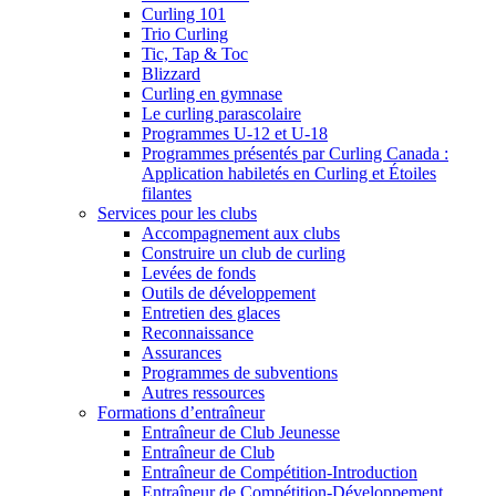
Curling 101
Trio Curling
Tic, Tap & Toc
Blizzard
Curling en gymnase
Le curling parascolaire
Programmes U-12 et U-18
Programmes présentés par Curling Canada :
Application habiletés en Curling et Étoiles
filantes
Services pour les clubs
Accompagnement aux clubs
Construire un club de curling
Levées de fonds
Outils de développement
Entretien des glaces
Reconnaissance
Assurances
Programmes de subventions
Autres ressources
Formations d’entraîneur
Entraîneur de Club Jeunesse
Entraîneur de Club
Entraîneur de Compétition-Introduction
Entraîneur de Compétition-Développement