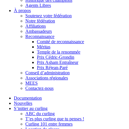
Historique des champions
Agents Libres
À propos
Soutenez votre fédération
Notre fédération
Affiliations
Ambassadeurs
Reconnaissance
Comité de reconnaissance
Méritas
Temple de la renommée
Prix Cédric-Grondin
Prix Asham Entraîneur
Prix Réjean-Paré
Conseil d’administration
Associations régionales
MEES
Contactez-nous
Documentation
Nouvelles
S’initier au curling
ABC du curling
T’es plus curling que tu penses !
Curling 101 entre femmes