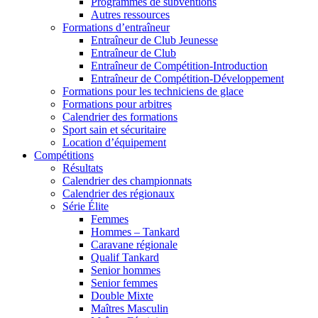
Programmes de subventions
Autres ressources
Formations d’entraîneur
Entraîneur de Club Jeunesse
Entraîneur de Club
Entraîneur de Compétition-Introduction
Entraîneur de Compétition-Développement
Formations pour les techniciens de glace
Formations pour arbitres
Calendrier des formations
Sport sain et sécuritaire
Location d’équipement
Compétitions
Résultats
Calendrier des championnats
Calendrier des régionaux
Série Élite
Femmes
Hommes – Tankard
Caravane régionale
Qualif Tankard
Senior hommes
Senior femmes
Double Mixte
Maîtres Masculin