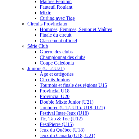
Maîtres Féminin
Fauteuil Roulant
Mixte
Curling avec Tige
Circuits Provinciaux
Hommes, Femmes, Senior et Maîtres
Finale du circuit
Classement officiel
Série Club
Guerre des clubs
Championnat des clubs
Coupe Caledonia
Juniors (U12-U21)
Âge et catégories
Circuits Juniors
Tournois et finale des régions U15
Provincial U18
Provincial U20
Double Mixte Junior (U21)
Jamboree (U12, U15, U18, U21)
Festival Inter-Jeux (U18)
Tic, Tap & Toc (U12)
FestiPierre (U15)
Jeux du Québec (U18)
Jeux du Canada (U18, U21)