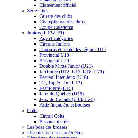
Classement officiel
Série Club
Guerre des clubs
Championnat des clubs
Coupe Caledonia
Juniors (U12-U21)
Âge et catégories
Circuits Juniors
Tournois et finale des régions U15
Provincial U18
Provincial U20
Double Mixte Junior (U21)
Jamboree (U12, U15, U18, U21)
Festival Inter-Jeux (U18)
Tic, Tap & Toc (U12)
FestiPierre (U15)
Jeux du Québec (U18)
Jeux du Canada (U18, U21)
Aide financière et bourses
Colts
Circuit Colts
Provincial colts
Les boss des brosses
Liste des tournois au Québec