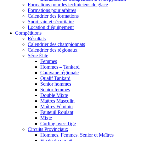
Formations pour les techniciens de glace
Formations pour arbitres
Calendrier des formations
Sport sain et sécuritaire
Location d’équipement
Compétitions
Résultats
Calendrier des championnats
Calendrier des régionaux
Série Élite
Femmes
Hommes – Tankard
Caravane régionale
Qualif Tankard
Senior hommes
Senior femmes
Double Mixte
Maîtres Masculin
Maîtres Féminin
Fauteuil Roulant
Mixte
Curling avec Tige
Circuits Provinciaux
Hommes, Femmes, Senior et Maîtres
Finale du circuit