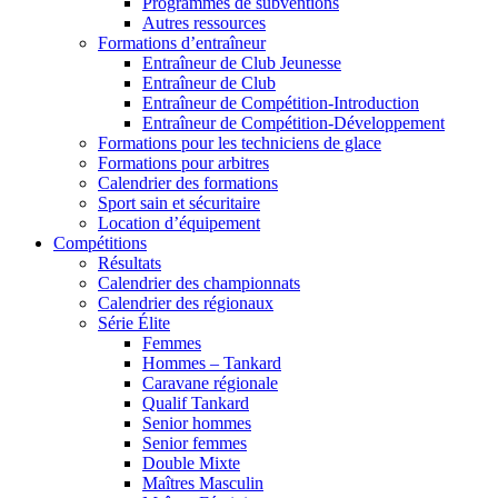
Programmes de subventions
Autres ressources
Formations d’entraîneur
Entraîneur de Club Jeunesse
Entraîneur de Club
Entraîneur de Compétition-Introduction
Entraîneur de Compétition-Développement
Formations pour les techniciens de glace
Formations pour arbitres
Calendrier des formations
Sport sain et sécuritaire
Location d’équipement
Compétitions
Résultats
Calendrier des championnats
Calendrier des régionaux
Série Élite
Femmes
Hommes – Tankard
Caravane régionale
Qualif Tankard
Senior hommes
Senior femmes
Double Mixte
Maîtres Masculin