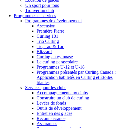
Location de glaces
Un sport pour tous
Trouver un club
Programmes et services
Programmes de développement
Ascension
Première Pierre
Curling 101
Trio Curling
Tic, Tap & Toc
Blizzard
Curling en gymnase
Le curling parascolaire
Programmes U-12 et U-18
Programmes présentés par Curling Canada :
Application habiletés en Curling et Étoiles
filantes
Services pour les clubs
Accompagnement aux clubs
Construire un club de curling
Levées de fonds
Outils de développement
Entretien des glaces
Reconnaissance
Assurances