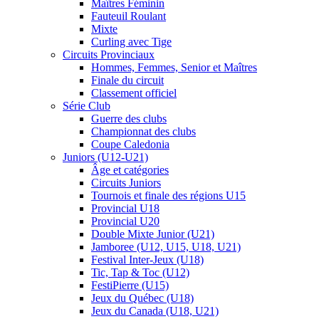
Maîtres Féminin
Fauteuil Roulant
Mixte
Curling avec Tige
Circuits Provinciaux
Hommes, Femmes, Senior et Maîtres
Finale du circuit
Classement officiel
Série Club
Guerre des clubs
Championnat des clubs
Coupe Caledonia
Juniors (U12-U21)
Âge et catégories
Circuits Juniors
Tournois et finale des régions U15
Provincial U18
Provincial U20
Double Mixte Junior (U21)
Jamboree (U12, U15, U18, U21)
Festival Inter-Jeux (U18)
Tic, Tap & Toc (U12)
FestiPierre (U15)
Jeux du Québec (U18)
Jeux du Canada (U18, U21)