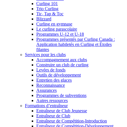
Curling 101
Trio Curling
Tic, Tap & Toc
Blizzard
Curling en gymnase
Le curling parascolaire
Programmes U-12 et U-18
Programmes présentés par Curling Canada :
Application habiletés en Curling et Étoiles
filantes
Services pour les clubs
Accompagnement aux clubs
Construire un club de curling
Levées de fonds
Outils de développement
Entretien des glaces
Reconnaissance
Assurances
Programmes de subventions
Autres ressources
Formations d’entraîneur
Entraîneur de Club Jeunesse
Entraîneur de Club
Entraîneur de Compétition-Introduction
Entraîneur de Compétition-Développement