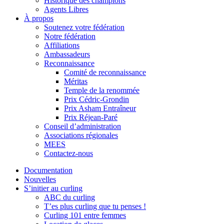
Historique des champions
Agents Libres
À propos
Soutenez votre fédération
Notre fédération
Affiliations
Ambassadeurs
Reconnaissance
Comité de reconnaissance
Méritas
Temple de la renommée
Prix Cédric-Grondin
Prix Asham Entraîneur
Prix Réjean-Paré
Conseil d’administration
Associations régionales
MEES
Contactez-nous
Documentation
Nouvelles
S’initier au curling
ABC du curling
T’es plus curling que tu penses !
Curling 101 entre femmes