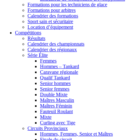
Formations pour les techniciens de glace
Formations pour arbitres
Calendrier des formations
Sport sain et sécuritaire
Location d’équipement
Compétitions
Résultats
Calendrier des championnats
Calendrier des régionaux
Série Élite
Femmes
Hommes – Tankard
Caravane régionale
Qualif Tankard
Senior hommes
Senior femmes
Double Mixte
Maîtres Masculin
Maîtres Féminin
Fauteuil Roulant
Mixte
Curling avec Tige
Circuits Provinciaux
Hommes, Femmes, Senior et Maîtres
Finale du circuit