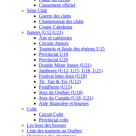
Classement officiel
Série Club
Guerre des clubs
Championnat des clubs
Coupe Caledonia
Juniors (U12-U21)
Âge et catégories
Circuits Juniors
Tournois et finale des régions U15
Provincial U18
Provincial U20
Double Mixte Junior (U21)
Jamboree (U12, U15, U18, U21)
Festival Inter-Jeux (U18)
Tic, Tap & Toc (U12)
FestiPierre (U15)
Jeux du Québec (U18)
Jeux du Canada (U18, U21)
Aide financière et bourses
Colts
Circuit Colts
Provincial colts
Les boss des brosses
Liste des tournois au Québec