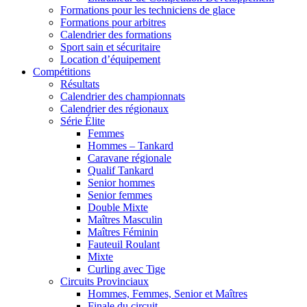
Formations pour les techniciens de glace
Formations pour arbitres
Calendrier des formations
Sport sain et sécuritaire
Location d’équipement
Compétitions
Résultats
Calendrier des championnats
Calendrier des régionaux
Série Élite
Femmes
Hommes – Tankard
Caravane régionale
Qualif Tankard
Senior hommes
Senior femmes
Double Mixte
Maîtres Masculin
Maîtres Féminin
Fauteuil Roulant
Mixte
Curling avec Tige
Circuits Provinciaux
Hommes, Femmes, Senior et Maîtres
Finale du circuit