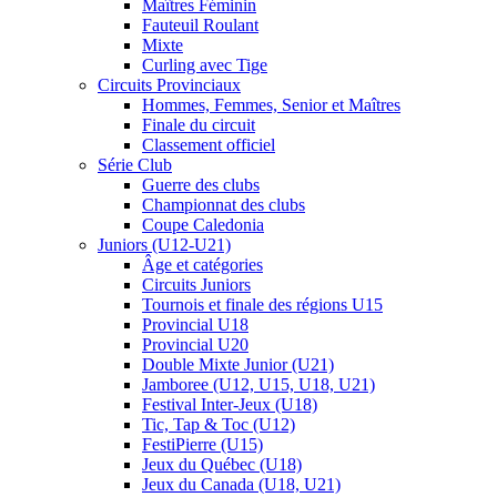
Maîtres Féminin
Fauteuil Roulant
Mixte
Curling avec Tige
Circuits Provinciaux
Hommes, Femmes, Senior et Maîtres
Finale du circuit
Classement officiel
Série Club
Guerre des clubs
Championnat des clubs
Coupe Caledonia
Juniors (U12-U21)
Âge et catégories
Circuits Juniors
Tournois et finale des régions U15
Provincial U18
Provincial U20
Double Mixte Junior (U21)
Jamboree (U12, U15, U18, U21)
Festival Inter-Jeux (U18)
Tic, Tap & Toc (U12)
FestiPierre (U15)
Jeux du Québec (U18)
Jeux du Canada (U18, U21)