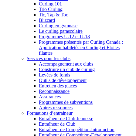
Curling 101
Trio Curling
Tic, Tap & Toc
Blizzard
Curling en gymnase
Le curling parascolaire
Programmes U-12 et U-18
Programmes présentés par Curling Canada :
Application habiletés en Curling et Étoiles
filantes
Services pour les clubs
Accompagnement aux clubs
Construire un club de curling
Levées de fonds
Outils de développement
Entretien des glaces
Reconnaissance
Assurances
Programmes de subventions
Autres ressources
Formations d’entraîneur
Entraîneur de Club Jeunesse
Entraîneur de Club
Entraîneur de Compétition-Introduction
Entraîneur de Compétition-Développement