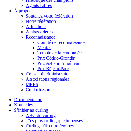
Historique des champions
Agents Libres
À propos
Soutenez votre fédération
Notre fédération
Affiliations
Ambassadeurs
Reconnaissance
Comité de reconnaissance
Méritas
Temple de la renommée
Prix Cédric-Grondin
Prix Asham Entraîneur
Prix Réjean-Paré
Conseil d’administration
Associations régionales
MEES
Contactez-nous
Documentation
Nouvelles
S’initier au curling
ABC du curling
T’es plus curling que tu penses !
Curling 101 entre femmes