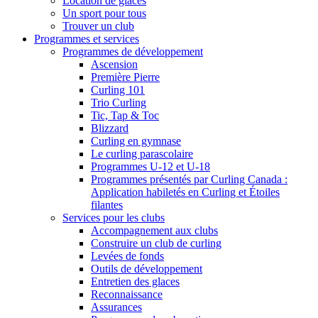
Location de glaces
Un sport pour tous
Trouver un club
Programmes et services
Programmes de développement
Ascension
Première Pierre
Curling 101
Trio Curling
Tic, Tap & Toc
Blizzard
Curling en gymnase
Le curling parascolaire
Programmes U-12 et U-18
Programmes présentés par Curling Canada :
Application habiletés en Curling et Étoiles
filantes
Services pour les clubs
Accompagnement aux clubs
Construire un club de curling
Levées de fonds
Outils de développement
Entretien des glaces
Reconnaissance
Assurances