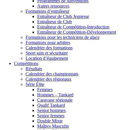
Programmes de subventions
Autres ressources
Formations d’entraîneur
Entraîneur de Club Jeunesse
Entraîneur de Club
Entraîneur de Compétition-Introduction
Entraîneur de Compétition-Développement
Formations pour les techniciens de glace
Formations pour arbitres
Calendrier des formations
Sport sain et sécuritaire
Location d’équipement
Compétitions
Résultats
Calendrier des championnats
Calendrier des régionaux
Série Élite
Femmes
Hommes – Tankard
Caravane régionale
Qualif Tankard
Senior hommes
Senior femmes
Double Mixte
Maîtres Masculin