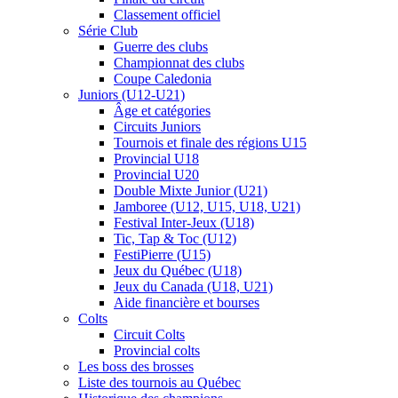
Classement officiel
Série Club
Guerre des clubs
Championnat des clubs
Coupe Caledonia
Juniors (U12-U21)
Âge et catégories
Circuits Juniors
Tournois et finale des régions U15
Provincial U18
Provincial U20
Double Mixte Junior (U21)
Jamboree (U12, U15, U18, U21)
Festival Inter-Jeux (U18)
Tic, Tap & Toc (U12)
FestiPierre (U15)
Jeux du Québec (U18)
Jeux du Canada (U18, U21)
Aide financière et bourses
Colts
Circuit Colts
Provincial colts
Les boss des brosses
Liste des tournois au Québec