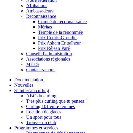
Notre fédération
Affiliations
Ambassadeurs
Reconnaissance
Comité de reconnaissance
Méritas
Temple de la renommée
Prix Cédric-Grondin
Prix Asham Entraîneur
Prix Réjean-Paré
Conseil d’administration
Associations régionales
MEES
Contactez-nous
Documentation
Nouvelles
S’initier au curling
ABC du curling
T’es plus curling que tu penses !
Curling 101 entre femmes
Location de glaces
Un sport pour tous
Trouver un club
Programmes et services