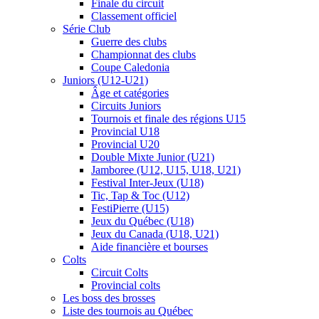
Finale du circuit
Classement officiel
Série Club
Guerre des clubs
Championnat des clubs
Coupe Caledonia
Juniors (U12-U21)
Âge et catégories
Circuits Juniors
Tournois et finale des régions U15
Provincial U18
Provincial U20
Double Mixte Junior (U21)
Jamboree (U12, U15, U18, U21)
Festival Inter-Jeux (U18)
Tic, Tap & Toc (U12)
FestiPierre (U15)
Jeux du Québec (U18)
Jeux du Canada (U18, U21)
Aide financière et bourses
Colts
Circuit Colts
Provincial colts
Les boss des brosses
Liste des tournois au Québec