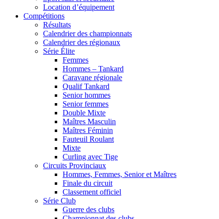
Location d’équipement
Compétitions
Résultats
Calendrier des championnats
Calendrier des régionaux
Série Élite
Femmes
Hommes – Tankard
Caravane régionale
Qualif Tankard
Senior hommes
Senior femmes
Double Mixte
Maîtres Masculin
Maîtres Féminin
Fauteuil Roulant
Mixte
Curling avec Tige
Circuits Provinciaux
Hommes, Femmes, Senior et Maîtres
Finale du circuit
Classement officiel
Série Club
Guerre des clubs
Championnat des clubs