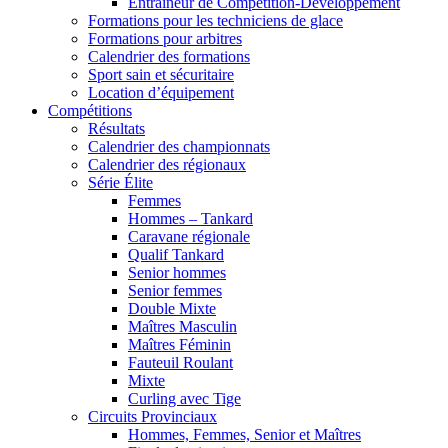
Entraîneur de Compétition-Développement
Formations pour les techniciens de glace
Formations pour arbitres
Calendrier des formations
Sport sain et sécuritaire
Location d’équipement
Compétitions
Résultats
Calendrier des championnats
Calendrier des régionaux
Série Élite
Femmes
Hommes – Tankard
Caravane régionale
Qualif Tankard
Senior hommes
Senior femmes
Double Mixte
Maîtres Masculin
Maîtres Féminin
Fauteuil Roulant
Mixte
Curling avec Tige
Circuits Provinciaux
Hommes, Femmes, Senior et Maîtres