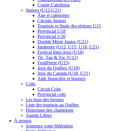
Coupe Caledonia
Juniors (U12-U21)
Âge et catégories
Circuits Juniors
Tournois et finale des régions U15
Provincial U18
Provincial U20
Double Mixte Junior (U21)
Jamboree (U12, U15, U18, U21)
Festival Inter-Jeux (U18)
Tic, Tap & Toc (U12)
FestiPierre (U15)
Jeux du Québec (U18)
Jeux du Canada (U18, U21)
Aide financière et bourses
Colts
Circuit Colts
Provincial colts
Les boss des brosses
Liste des tournois au Québec
Historique des champions
Agents Libres
À propos
Soutenez votre fédération