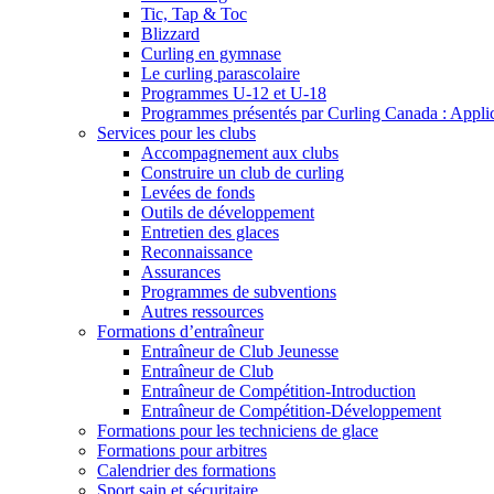
Tic, Tap & Toc
Blizzard
Curling en gymnase
Le curling parascolaire
Programmes U-12 et U-18
Programmes présentés par Curling Canada : Applicat
Services pour les clubs
Accompagnement aux clubs
Construire un club de curling
Levées de fonds
Outils de développement
Entretien des glaces
Reconnaissance
Assurances
Programmes de subventions
Autres ressources
Formations d’entraîneur
Entraîneur de Club Jeunesse
Entraîneur de Club
Entraîneur de Compétition-Introduction
Entraîneur de Compétition-Développement
Formations pour les techniciens de glace
Formations pour arbitres
Calendrier des formations
Sport sain et sécuritaire