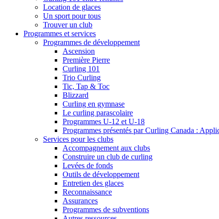
Location de glaces
Un sport pour tous
Trouver un club
Programmes et services
Programmes de développement
Ascension
Première Pierre
Curling 101
Trio Curling
Tic, Tap & Toc
Blizzard
Curling en gymnase
Le curling parascolaire
Programmes U-12 et U-18
Programmes présentés par Curling Canada : Applicat
Services pour les clubs
Accompagnement aux clubs
Construire un club de curling
Levées de fonds
Outils de développement
Entretien des glaces
Reconnaissance
Assurances
Programmes de subventions
Autres ressources