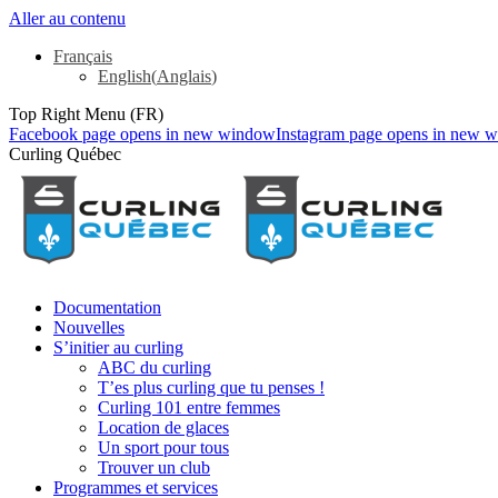
Aller au contenu
Français
English
(
Anglais
)
Top Right Menu (FR)
Facebook page opens in new window
Instagram page opens in new 
Curling Québec
Documentation
Nouvelles
S’initier au curling
ABC du curling
T’es plus curling que tu penses !
Curling 101 entre femmes
Location de glaces
Un sport pour tous
Trouver un club
Programmes et services