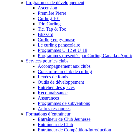
Programmes de développement
Ascension
Première Pierre
Curling 101
Trio Curling
Tic, Tap & Toc
Blizzard
Curling en gymnase
Le curling parascolaire
Programmes U-12 et U-18
Programmes présentés par Curling Canada : Applicat
Services pour les clubs
Accompagnement aux clubs
Construire un club de curling
Levées de fonds
Outils de développement
Entretien des glaces
Reconnaissance
Assurances
Programmes de subventions
Autres ressources
Formations d’entraîneur
Entraîneur de Club Jeunesse
Entraîneur de Club
Entraîneur de Compétition-Introduction