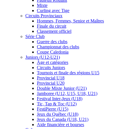
Fauteuil Roulant
Mixte
Curling avec Tige
Circuits Provinciaux
Hommes, Femmes, Senior et Maîtres
Finale du circuit
Classement officiel
Série Club
Guerre des clubs
Championnat des clubs
Coupe Caledonia
Juniors (U12-U21)
Âge et catégories
Circuits Juniors
Tournois et finale des régions U15
Provincial U18
Provincial U20
Double Mixte Junior (U21)
Jamboree (U12, U15, U18, U21)
Festival Inter-Jeux (U18)
Tic, Tap & Toc (U12)
FestiPierre (U15)
Jeux du Québec (U18)
Jeux du Canada (U18, U21)
Aide financière et bourses