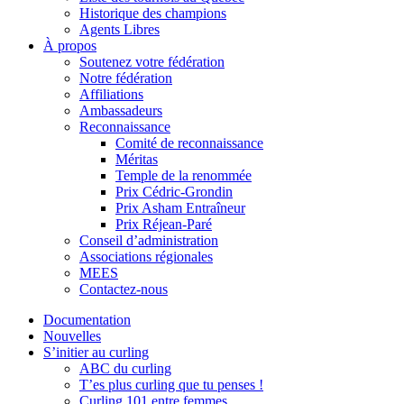
Historique des champions
Agents Libres
À propos
Soutenez votre fédération
Notre fédération
Affiliations
Ambassadeurs
Reconnaissance
Comité de reconnaissance
Méritas
Temple de la renommée
Prix Cédric-Grondin
Prix Asham Entraîneur
Prix Réjean-Paré
Conseil d’administration
Associations régionales
MEES
Contactez-nous
Documentation
Nouvelles
S’initier au curling
ABC du curling
T’es plus curling que tu penses !
Curling 101 entre femmes