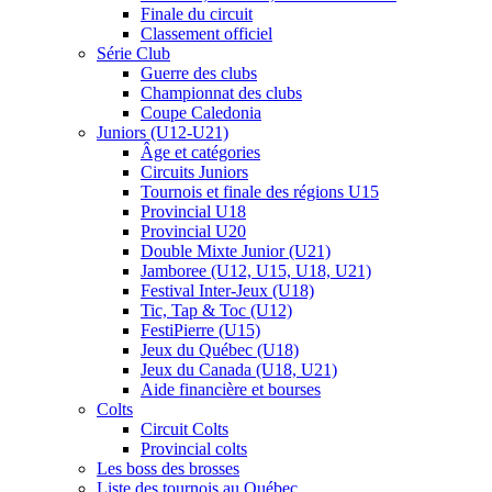
Finale du circuit
Classement officiel
Série Club
Guerre des clubs
Championnat des clubs
Coupe Caledonia
Juniors (U12-U21)
Âge et catégories
Circuits Juniors
Tournois et finale des régions U15
Provincial U18
Provincial U20
Double Mixte Junior (U21)
Jamboree (U12, U15, U18, U21)
Festival Inter-Jeux (U18)
Tic, Tap & Toc (U12)
FestiPierre (U15)
Jeux du Québec (U18)
Jeux du Canada (U18, U21)
Aide financière et bourses
Colts
Circuit Colts
Provincial colts
Les boss des brosses
Liste des tournois au Québec