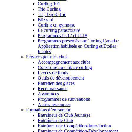
Curling 101
Trio Curling
Tic, Tap & Toc
Blizzard
Curling en gymnase
Le curling parascolaire
Programmes U-12 et U-18
Programmes présentés par Curling Canada :
Application habiletés en Curling et Étoiles
filantes
Services pour les clubs
Accompagnement aux clubs
Construire un club de curling
Levées de fonds
Outils de développement
Entretien des glaces
Reconnaissance
Assurances
Programmes de subventions
Autres ressources
Formations d’entraîneur
Entraîneur de Club Jeunesse
Entraîneur de Club
Entraîneur de Compétition-Introduction
Entraîneur de Compétition-Développement