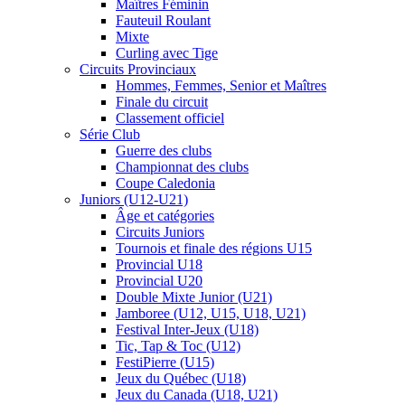
Maîtres Féminin
Fauteuil Roulant
Mixte
Curling avec Tige
Circuits Provinciaux
Hommes, Femmes, Senior et Maîtres
Finale du circuit
Classement officiel
Série Club
Guerre des clubs
Championnat des clubs
Coupe Caledonia
Juniors (U12-U21)
Âge et catégories
Circuits Juniors
Tournois et finale des régions U15
Provincial U18
Provincial U20
Double Mixte Junior (U21)
Jamboree (U12, U15, U18, U21)
Festival Inter-Jeux (U18)
Tic, Tap & Toc (U12)
FestiPierre (U15)
Jeux du Québec (U18)
Jeux du Canada (U18, U21)