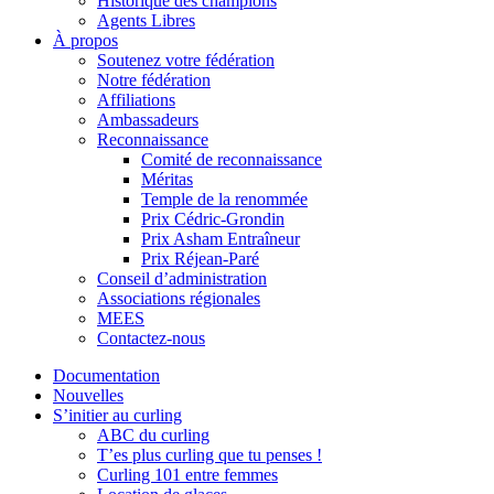
Historique des champions
Agents Libres
À propos
Soutenez votre fédération
Notre fédération
Affiliations
Ambassadeurs
Reconnaissance
Comité de reconnaissance
Méritas
Temple de la renommée
Prix Cédric-Grondin
Prix Asham Entraîneur
Prix Réjean-Paré
Conseil d’administration
Associations régionales
MEES
Contactez-nous
Documentation
Nouvelles
S’initier au curling
ABC du curling
T’es plus curling que tu penses !
Curling 101 entre femmes