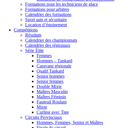
Formations pour les techniciens de glace
Formations pour arbitres
Calendrier des formations
Sport sain et sécuritaire
Location d’équipement
Compétitions
Résultats
Calendrier des championnats
Calendrier des régionaux
Série Élite
Femmes
Hommes – Tankard
Caravane régionale
Qualif Tankard
Senior hommes
Senior femmes
Double Mixte
Maîtres Masculin
Maîtres Féminin
Fauteuil Roulant
Mixte
Curling avec Tige
Circuits Provinciaux
Hommes, Femmes, Senior et Maîtres
Finale du circuit