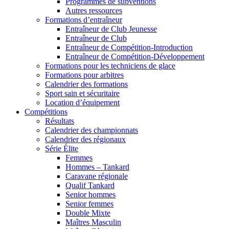
Programmes de subventions
Autres ressources
Formations d’entraîneur
Entraîneur de Club Jeunesse
Entraîneur de Club
Entraîneur de Compétition-Introduction
Entraîneur de Compétition-Développement
Formations pour les techniciens de glace
Formations pour arbitres
Calendrier des formations
Sport sain et sécuritaire
Location d’équipement
Compétitions
Résultats
Calendrier des championnats
Calendrier des régionaux
Série Élite
Femmes
Hommes – Tankard
Caravane régionale
Qualif Tankard
Senior hommes
Senior femmes
Double Mixte
Maîtres Masculin