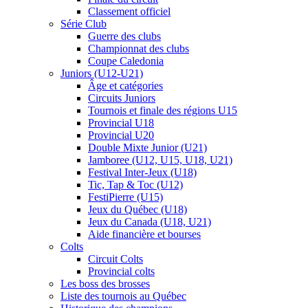
Classement officiel
Série Club
Guerre des clubs
Championnat des clubs
Coupe Caledonia
Juniors (U12-U21)
Âge et catégories
Circuits Juniors
Tournois et finale des régions U15
Provincial U18
Provincial U20
Double Mixte Junior (U21)
Jamboree (U12, U15, U18, U21)
Festival Inter-Jeux (U18)
Tic, Tap & Toc (U12)
FestiPierre (U15)
Jeux du Québec (U18)
Jeux du Canada (U18, U21)
Aide financière et bourses
Colts
Circuit Colts
Provincial colts
Les boss des brosses
Liste des tournois au Québec