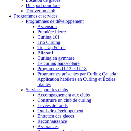
Location de glaces
Un sport pour tous
Trouver un club
Programmes et services
Programmes de développement
Ascension
Première Pierre
Curling 101
Trio Curling
Tic, Tap & Toc
Blizzard
Curling en gymnase
Le curling parascolaire
Programmes U-12 et U-18
Programmes présentés par Curling Canada :
Application habiletés en Curling et Étoiles
filantes
Services pour les clubs
Accompagnement aux clubs
Construire un club de curling
Levées de fonds
Outils de développement
Entretien des glaces
Reconnaissance
Assurances