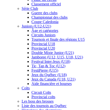
Classement officiel
Série Club
Guerre des clubs
Championnat des clubs
Coupe Caledonia
Juniors (U12-U21)
Âge et catégories
Circuits Juniors
Tournois et finale des régions U15
Provincial U18
Provincial U20
Double Mixte Junior (U21)
Jamboree (U12, U15, U18, U21)
Festival Inter-Jeux (U18)
Tic, Tap & Toc (U12)
FestiPierre (U15)
Jeux du Québec (U18)
Jeux du Canada (U18, U21)
Aide financière et bourses
Colts
Circuit Colts
Provincial colts
Les boss des brosses
Liste des tournois au Québec