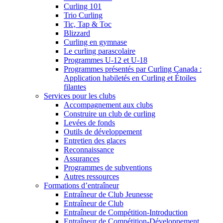
Curling 101
Trio Curling
Tic, Tap & Toc
Blizzard
Curling en gymnase
Le curling parascolaire
Programmes U-12 et U-18
Programmes présentés par Curling Canada :
Application habiletés en Curling et Étoiles
filantes
Services pour les clubs
Accompagnement aux clubs
Construire un club de curling
Levées de fonds
Outils de développement
Entretien des glaces
Reconnaissance
Assurances
Programmes de subventions
Autres ressources
Formations d’entraîneur
Entraîneur de Club Jeunesse
Entraîneur de Club
Entraîneur de Compétition-Introduction
Entraîneur de Compétition-Développement