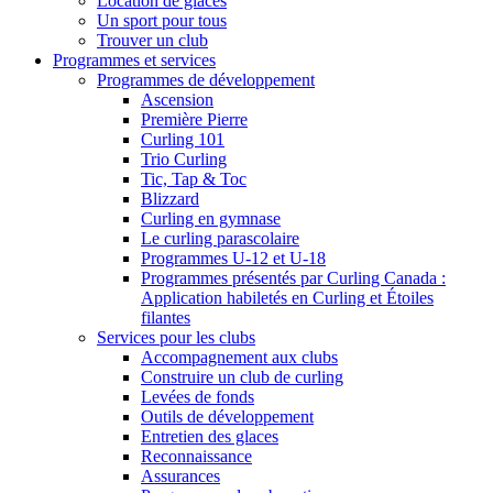
Location de glaces
Un sport pour tous
Trouver un club
Programmes et services
Programmes de développement
Ascension
Première Pierre
Curling 101
Trio Curling
Tic, Tap & Toc
Blizzard
Curling en gymnase
Le curling parascolaire
Programmes U-12 et U-18
Programmes présentés par Curling Canada :
Application habiletés en Curling et Étoiles
filantes
Services pour les clubs
Accompagnement aux clubs
Construire un club de curling
Levées de fonds
Outils de développement
Entretien des glaces
Reconnaissance
Assurances