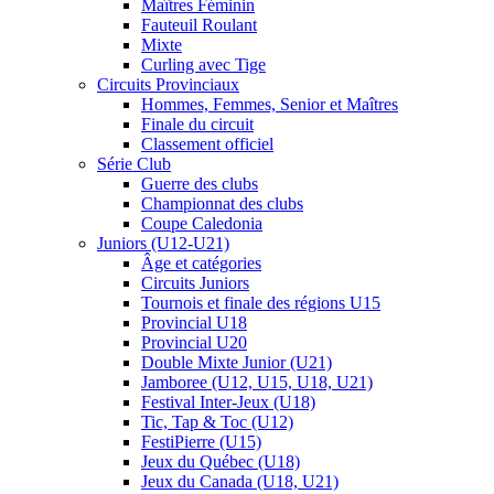
Maîtres Féminin
Fauteuil Roulant
Mixte
Curling avec Tige
Circuits Provinciaux
Hommes, Femmes, Senior et Maîtres
Finale du circuit
Classement officiel
Série Club
Guerre des clubs
Championnat des clubs
Coupe Caledonia
Juniors (U12-U21)
Âge et catégories
Circuits Juniors
Tournois et finale des régions U15
Provincial U18
Provincial U20
Double Mixte Junior (U21)
Jamboree (U12, U15, U18, U21)
Festival Inter-Jeux (U18)
Tic, Tap & Toc (U12)
FestiPierre (U15)
Jeux du Québec (U18)
Jeux du Canada (U18, U21)