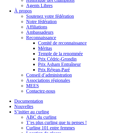
Historique des champions
Agents Libres
À propos
Soutenez votre fédération
Notre fédération
Affiliations
Ambassadeurs
Reconnaissance
Comité de reconnaissance
Méritas
Temple de la renommée
Prix Cédric-Grondin
Prix Asham Entraîneur
Prix Réjean-Paré
Conseil d’administration
Associations régionales
MEES
Contactez-nous
Documentation
Nouvelles
S’initier au curling
ABC du curling
T’es plus curling que tu penses !
Curling 101 entre femmes