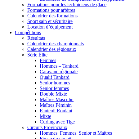
Formations pour les techniciens de glace
Formations pour arbitres
Calendrier des formations
Sport sain et sécuritaire
Location d’équipement
Compétitions
Résultats
Calendrier des championnats
Calendrier des régionaux
Série Élite
Femmes
Hommes – Tankard
Caravane régionale
Qualif Tankard
Senior hommes
Senior femmes
Double Mixte
Maîtres Masculin
Maîtres Féminin
Fauteuil Roulant
Mixte
Curling avec Tige
Circuits Provinciaux
Hommes, Femmes, Senior et Maîtres
Finale du circuit