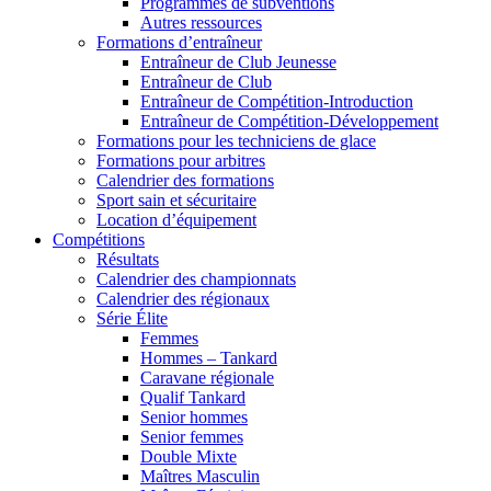
Programmes de subventions
Autres ressources
Formations d’entraîneur
Entraîneur de Club Jeunesse
Entraîneur de Club
Entraîneur de Compétition-Introduction
Entraîneur de Compétition-Développement
Formations pour les techniciens de glace
Formations pour arbitres
Calendrier des formations
Sport sain et sécuritaire
Location d’équipement
Compétitions
Résultats
Calendrier des championnats
Calendrier des régionaux
Série Élite
Femmes
Hommes – Tankard
Caravane régionale
Qualif Tankard
Senior hommes
Senior femmes
Double Mixte
Maîtres Masculin