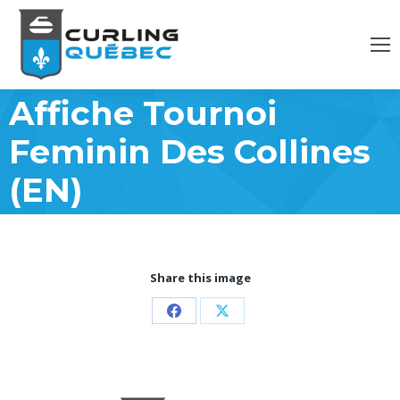
Affiche Tournoi
Feminin Des Collines
(EN)
Share this image
Partager
Partager
sur
sur
Facebook
X