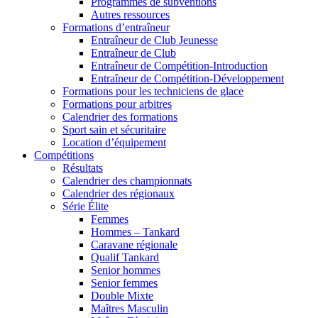
Programmes de subventions
Autres ressources
Formations d’entraîneur
Entraîneur de Club Jeunesse
Entraîneur de Club
Entraîneur de Compétition-Introduction
Entraîneur de Compétition-Développement
Formations pour les techniciens de glace
Formations pour arbitres
Calendrier des formations
Sport sain et sécuritaire
Location d’équipement
Compétitions
Résultats
Calendrier des championnats
Calendrier des régionaux
Série Élite
Femmes
Hommes – Tankard
Caravane régionale
Qualif Tankard
Senior hommes
Senior femmes
Double Mixte
Maîtres Masculin