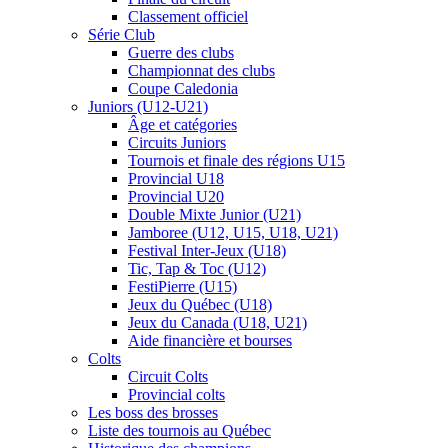
Classement officiel
Série Club
Guerre des clubs
Championnat des clubs
Coupe Caledonia
Juniors (U12-U21)
Âge et catégories
Circuits Juniors
Tournois et finale des régions U15
Provincial U18
Provincial U20
Double Mixte Junior (U21)
Jamboree (U12, U15, U18, U21)
Festival Inter-Jeux (U18)
Tic, Tap & Toc (U12)
FestiPierre (U15)
Jeux du Québec (U18)
Jeux du Canada (U18, U21)
Aide financière et bourses
Colts
Circuit Colts
Provincial colts
Les boss des brosses
Liste des tournois au Québec