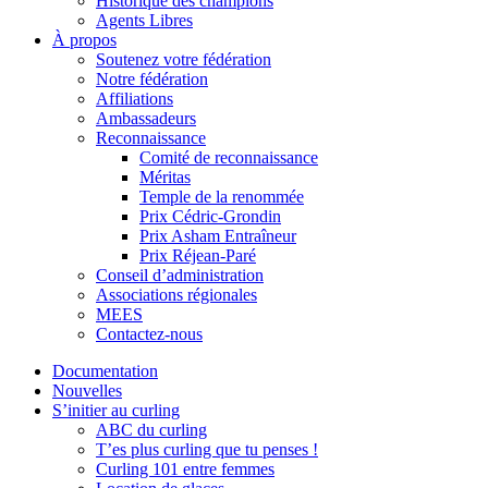
Historique des champions
Agents Libres
À propos
Soutenez votre fédération
Notre fédération
Affiliations
Ambassadeurs
Reconnaissance
Comité de reconnaissance
Méritas
Temple de la renommée
Prix Cédric-Grondin
Prix Asham Entraîneur
Prix Réjean-Paré
Conseil d’administration
Associations régionales
MEES
Contactez-nous
Documentation
Nouvelles
S’initier au curling
ABC du curling
T’es plus curling que tu penses !
Curling 101 entre femmes