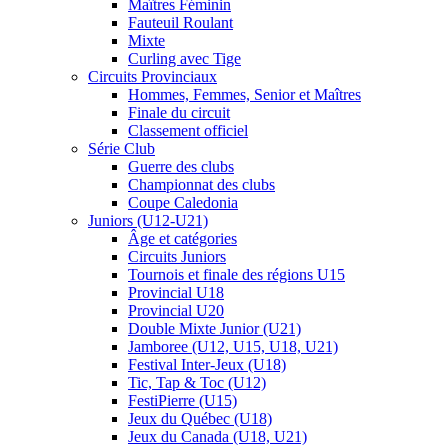
Maîtres Féminin
Fauteuil Roulant
Mixte
Curling avec Tige
Circuits Provinciaux
Hommes, Femmes, Senior et Maîtres
Finale du circuit
Classement officiel
Série Club
Guerre des clubs
Championnat des clubs
Coupe Caledonia
Juniors (U12-U21)
Âge et catégories
Circuits Juniors
Tournois et finale des régions U15
Provincial U18
Provincial U20
Double Mixte Junior (U21)
Jamboree (U12, U15, U18, U21)
Festival Inter-Jeux (U18)
Tic, Tap & Toc (U12)
FestiPierre (U15)
Jeux du Québec (U18)
Jeux du Canada (U18, U21)