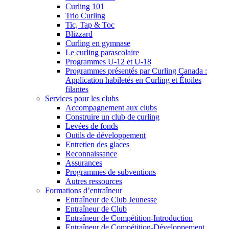
Curling 101
Trio Curling
Tic, Tap & Toc
Blizzard
Curling en gymnase
Le curling parascolaire
Programmes U-12 et U-18
Programmes présentés par Curling Canada :
Application habiletés en Curling et Étoiles
filantes
Services pour les clubs
Accompagnement aux clubs
Construire un club de curling
Levées de fonds
Outils de développement
Entretien des glaces
Reconnaissance
Assurances
Programmes de subventions
Autres ressources
Formations d’entraîneur
Entraîneur de Club Jeunesse
Entraîneur de Club
Entraîneur de Compétition-Introduction
Entraîneur de Compétition-Développement