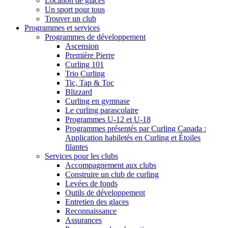
Location de glaces
Un sport pour tous
Trouver un club
Programmes et services
Programmes de développement
Ascension
Première Pierre
Curling 101
Trio Curling
Tic, Tap & Toc
Blizzard
Curling en gymnase
Le curling parascolaire
Programmes U-12 et U-18
Programmes présentés par Curling Canada :
Application habiletés en Curling et Étoiles
filantes
Services pour les clubs
Accompagnement aux clubs
Construire un club de curling
Levées de fonds
Outils de développement
Entretien des glaces
Reconnaissance
Assurances