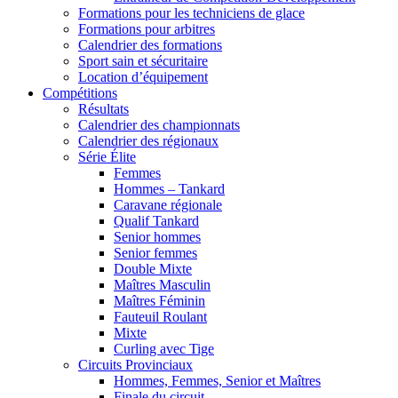
Formations pour les techniciens de glace
Formations pour arbitres
Calendrier des formations
Sport sain et sécuritaire
Location d’équipement
Compétitions
Résultats
Calendrier des championnats
Calendrier des régionaux
Série Élite
Femmes
Hommes – Tankard
Caravane régionale
Qualif Tankard
Senior hommes
Senior femmes
Double Mixte
Maîtres Masculin
Maîtres Féminin
Fauteuil Roulant
Mixte
Curling avec Tige
Circuits Provinciaux
Hommes, Femmes, Senior et Maîtres
Finale du circuit