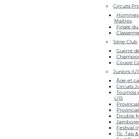
Circuits Pr
Hommes, 
Maîtres
Finale du 
Classemen
Série Club
Guerre de
Champion
Coupe Ca
Juniors (U
Âge et ca
Circuits J
Tournois 
U15
Provincia
Provincia
Double Mi
Jamboree 
Festival 
Tic, Tap &