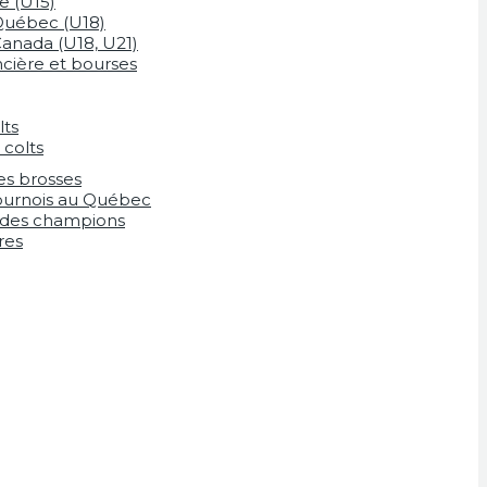
e (U15)
Québec (U18)
anada (U18, U21)
ncière et bourses
lts
 colts
es brosses
tournois au Québec
 des champions
res