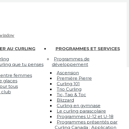
 window
IER AU CURLING
PROGRAMMES ET SERVICES
ling
Programmes de
curling que tu penses
développement
Ascension
1 entre femmes
Première Pierre
e glaces
Curling 101
our tous
Trio Curling
 club
Tic, Tap & Toc
Blizzard
Curling en gymnase
Le curling parascolaire
Programmes U-12 et U-18
Programmes présentés par
Curling Canada : Application