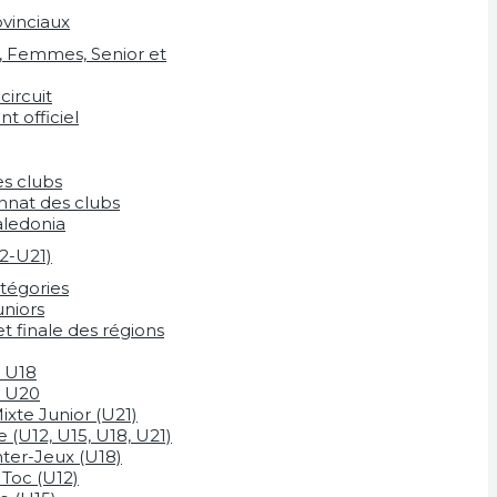
ovinciaux
Femmes, Senior et
circuit
t officiel
s clubs
nat des clubs
ledonia
12-U21)
tégories
uniors
et finale des régions
l U18
l U20
xte Junior (U21)
(U12, U15, U18, U21)
Inter-Jeux (U18)
 Toc (U12)