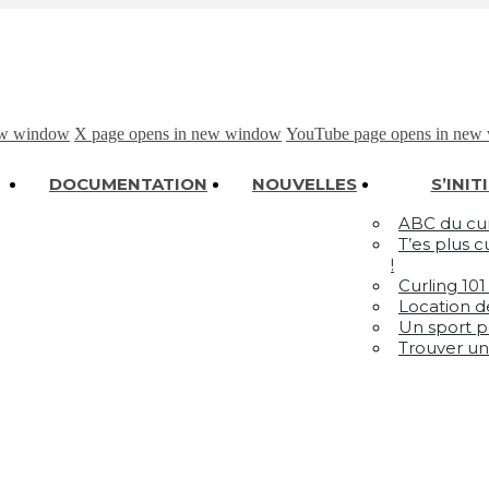
new window
X page opens in new window
YouTube page opens in new
DOCUMENTATION
NOUVELLES
S’INIT
ABC du cur
T’es plus 
!
Curling 10
Location d
Un sport p
Trouver un