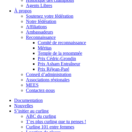
Historique des champions
Agents Libres
À propos
Soutenez votre fédération
Notre fédération
Affiliations
Ambassadeurs
Reconnaissance
Comité de reconnaissance
Méritas
Temple de la renommée
Prix Cédric-Grondin
Prix Asham Entraîneur
Prix Réjean-Paré
Conseil d’administration
Associations régionales
MEES
Contactez-nous
Documentation
Nouvelles
S’initier au curling
ABC du curling
T’es plus curling que tu penses !
Curling 101 entre femmes