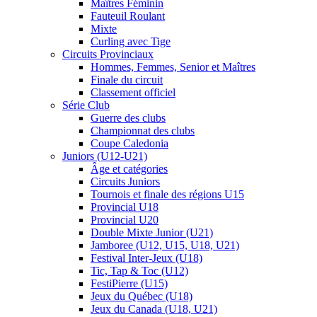
Maîtres Féminin
Fauteuil Roulant
Mixte
Curling avec Tige
Circuits Provinciaux
Hommes, Femmes, Senior et Maîtres
Finale du circuit
Classement officiel
Série Club
Guerre des clubs
Championnat des clubs
Coupe Caledonia
Juniors (U12-U21)
Âge et catégories
Circuits Juniors
Tournois et finale des régions U15
Provincial U18
Provincial U20
Double Mixte Junior (U21)
Jamboree (U12, U15, U18, U21)
Festival Inter-Jeux (U18)
Tic, Tap & Toc (U12)
FestiPierre (U15)
Jeux du Québec (U18)
Jeux du Canada (U18, U21)