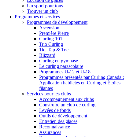
Location de glaces
Un sport pour tous
Trouver un club
Programmes et services
Programmes de développement
Ascension
Première Pierre
Curling 101
Trio Curling
Tic, Tap & Toc
Blizzard
Curling en gymnase
Le curling parascolaire
Programmes U-12 et U-18
Programmes présentés par Curling Canada :
Application habiletés en Curling et Étoiles
filantes
Services pour les clubs
Accompagnement aux clubs
Construire un club de curling
Levées de fonds
Outils de développement
Entretien des glaces
Reconnaissance
Assurances