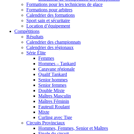
Formations pour les techniciens de glace
Formations pour arbitres
Calendrier des formations
Sport sain et sécuritaire
Location d’équipement
Compétitions
Résultats
Calendrier des championnats
Calendrier des régionaux
Série Élite
Femmes
Hommes – Tankard
Caravane régionale
Qualif Tankard
Senior hommes
Senior femmes
Double Mixte
Maîtres Masculin
Maîtres Féminin
Fauteuil Roulant
Mixte
Curling avec Tige
Circuits Provinciaux
Hommes, Femmes, Senior et Maîtres
Finale du circuit