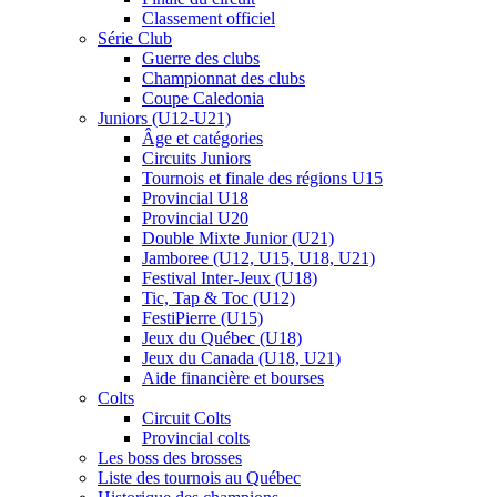
Classement officiel
Série Club
Guerre des clubs
Championnat des clubs
Coupe Caledonia
Juniors (U12-U21)
Âge et catégories
Circuits Juniors
Tournois et finale des régions U15
Provincial U18
Provincial U20
Double Mixte Junior (U21)
Jamboree (U12, U15, U18, U21)
Festival Inter-Jeux (U18)
Tic, Tap & Toc (U12)
FestiPierre (U15)
Jeux du Québec (U18)
Jeux du Canada (U18, U21)
Aide financière et bourses
Colts
Circuit Colts
Provincial colts
Les boss des brosses
Liste des tournois au Québec