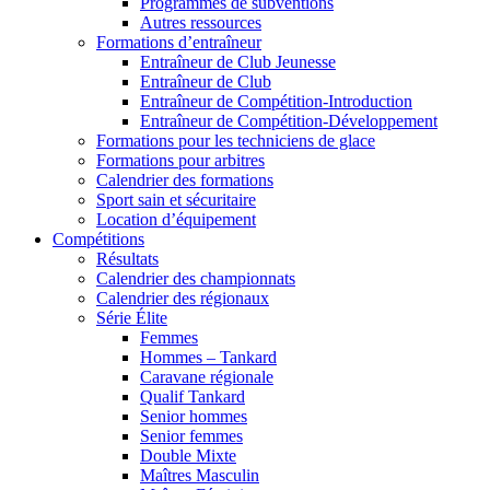
Programmes de subventions
Autres ressources
Formations d’entraîneur
Entraîneur de Club Jeunesse
Entraîneur de Club
Entraîneur de Compétition-Introduction
Entraîneur de Compétition-Développement
Formations pour les techniciens de glace
Formations pour arbitres
Calendrier des formations
Sport sain et sécuritaire
Location d’équipement
Compétitions
Résultats
Calendrier des championnats
Calendrier des régionaux
Série Élite
Femmes
Hommes – Tankard
Caravane régionale
Qualif Tankard
Senior hommes
Senior femmes
Double Mixte
Maîtres Masculin