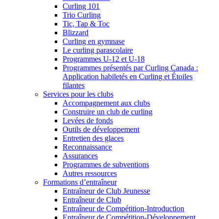
Curling 101
Trio Curling
Tic, Tap & Toc
Blizzard
Curling en gymnase
Le curling parascolaire
Programmes U-12 et U-18
Programmes présentés par Curling Canada :
Application habiletés en Curling et Étoiles
filantes
Services pour les clubs
Accompagnement aux clubs
Construire un club de curling
Levées de fonds
Outils de développement
Entretien des glaces
Reconnaissance
Assurances
Programmes de subventions
Autres ressources
Formations d’entraîneur
Entraîneur de Club Jeunesse
Entraîneur de Club
Entraîneur de Compétition-Introduction
Entraîneur de Compétition-Développement