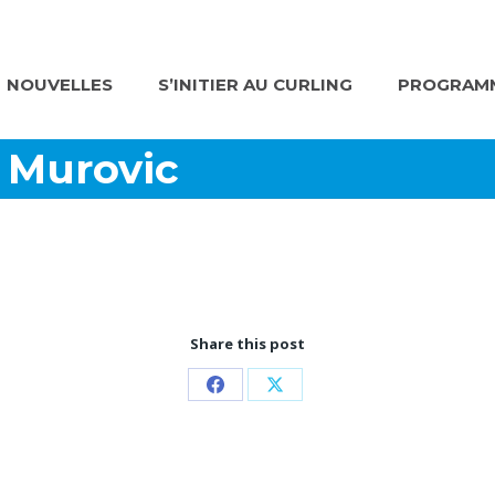
NOUVELLES
S’INITIER AU CURLING
PROGRAMM
l Murovic
Share this post
Partager
Partager
sur
sur
Facebook
X