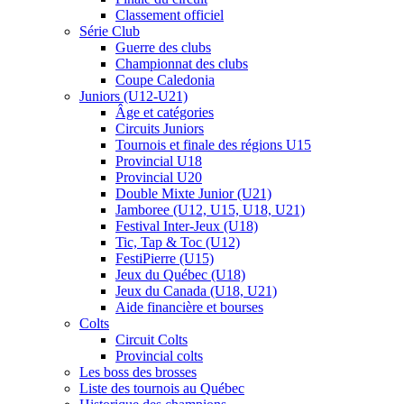
Classement officiel
Série Club
Guerre des clubs
Championnat des clubs
Coupe Caledonia
Juniors (U12-U21)
Âge et catégories
Circuits Juniors
Tournois et finale des régions U15
Provincial U18
Provincial U20
Double Mixte Junior (U21)
Jamboree (U12, U15, U18, U21)
Festival Inter-Jeux (U18)
Tic, Tap & Toc (U12)
FestiPierre (U15)
Jeux du Québec (U18)
Jeux du Canada (U18, U21)
Aide financière et bourses
Colts
Circuit Colts
Provincial colts
Les boss des brosses
Liste des tournois au Québec