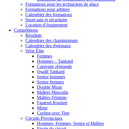
Formations pour les techniciens de glace
Formations pour arbitres
Calendrier des formations
Sport sain et sécuritaire
Location d’équipement
Compétitions
Résultats
Calendrier des championnats
Calendrier des régionaux
Série Élite
Femmes
Hommes – Tankard
Caravane régionale
Qualif Tankard
Senior hommes
Senior femmes
Double Mixte
Maîtres Masculin
Maîtres Féminin
Fauteuil Roulant
Mixte
Curling avec Tige
Circuits Provinciaux
Hommes, Femmes, Senior et Maîtres
Finale du circuit