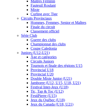
Maîtres Féminin
Fauteuil Roulant
Mixte
Curling avec Tige
Circuits Provinciaux
Hommes, Femmes, Senior et Maîtres
Finale du circuit
Classement officiel
Série Club
Guerre des clubs
Championnat des clubs
Coupe Caledonia
Juniors (U12-U21)
Âge et catégories
Circuits Juniors
Tournois et finale des régions U15
Provincial U18
Provincial U20
Double Mixte Junior (U21)
Jamboree (U12, U15, U18, U21)
Festival Inter-Jeux (U18)
Tic, Tap & Toc (U12)
FestiPierre (U15)
Jeux du Québec (U18)
Jeux du Canada (U18, U21)