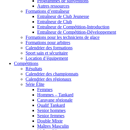
Programmes de subventions
Autres ressources
Formations d’entraîneur
Entraîneur de Club Jeunesse
Entraîneur de Club
Entraîneur de Compétition-Introduction
Entraîneur de Compétition-Développement
Formations pour les techniciens de glace
Formations pour arbitres
Calendrier des formations
Sport sain et sécuritaire
Location d’équipement
Compétitions
Résultats
Calendrier des championnats
Calendrier des régionaux
Série Élite
Femmes
Hommes – Tankard
Caravane régionale
Qualif Tankard
Senior hommes
Senior femmes
Double Mixte
Maîtres Masculin