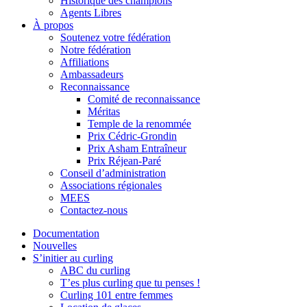
Historique des champions
Agents Libres
À propos
Soutenez votre fédération
Notre fédération
Affiliations
Ambassadeurs
Reconnaissance
Comité de reconnaissance
Méritas
Temple de la renommée
Prix Cédric-Grondin
Prix Asham Entraîneur
Prix Réjean-Paré
Conseil d’administration
Associations régionales
MEES
Contactez-nous
Documentation
Nouvelles
S’initier au curling
ABC du curling
T’es plus curling que tu penses !
Curling 101 entre femmes