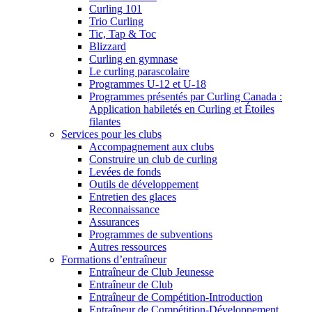
Curling 101
Trio Curling
Tic, Tap & Toc
Blizzard
Curling en gymnase
Le curling parascolaire
Programmes U-12 et U-18
Programmes présentés par Curling Canada :
Application habiletés en Curling et Étoiles
filantes
Services pour les clubs
Accompagnement aux clubs
Construire un club de curling
Levées de fonds
Outils de développement
Entretien des glaces
Reconnaissance
Assurances
Programmes de subventions
Autres ressources
Formations d’entraîneur
Entraîneur de Club Jeunesse
Entraîneur de Club
Entraîneur de Compétition-Introduction
Entraîneur de Compétition-Développement