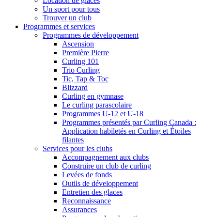
Location de glaces
Un sport pour tous
Trouver un club
Programmes et services
Programmes de développement
Ascension
Première Pierre
Curling 101
Trio Curling
Tic, Tap & Toc
Blizzard
Curling en gymnase
Le curling parascolaire
Programmes U-12 et U-18
Programmes présentés par Curling Canada :
Application habiletés en Curling et Étoiles
filantes
Services pour les clubs
Accompagnement aux clubs
Construire un club de curling
Levées de fonds
Outils de développement
Entretien des glaces
Reconnaissance
Assurances