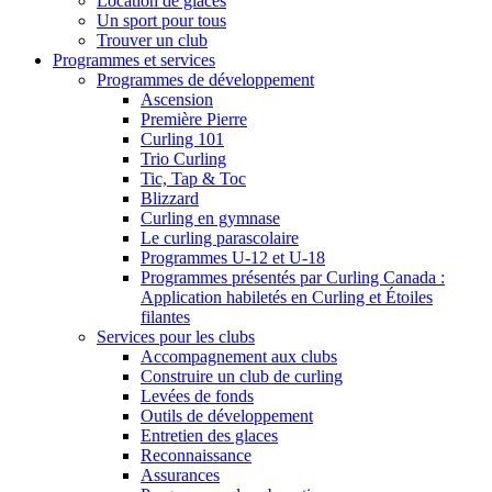
Location de glaces
Un sport pour tous
Trouver un club
Programmes et services
Programmes de développement
Ascension
Première Pierre
Curling 101
Trio Curling
Tic, Tap & Toc
Blizzard
Curling en gymnase
Le curling parascolaire
Programmes U-12 et U-18
Programmes présentés par Curling Canada :
Application habiletés en Curling et Étoiles
filantes
Services pour les clubs
Accompagnement aux clubs
Construire un club de curling
Levées de fonds
Outils de développement
Entretien des glaces
Reconnaissance
Assurances