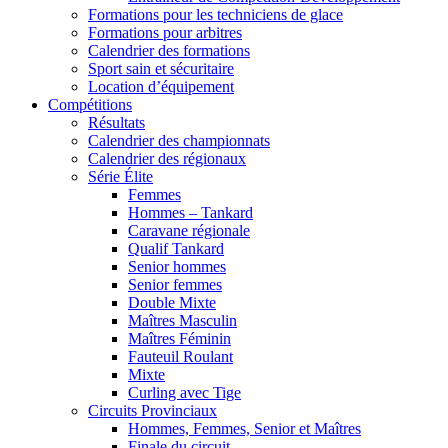
Formations pour les techniciens de glace
Formations pour arbitres
Calendrier des formations
Sport sain et sécuritaire
Location d’équipement
Compétitions
Résultats
Calendrier des championnats
Calendrier des régionaux
Série Élite
Femmes
Hommes – Tankard
Caravane régionale
Qualif Tankard
Senior hommes
Senior femmes
Double Mixte
Maîtres Masculin
Maîtres Féminin
Fauteuil Roulant
Mixte
Curling avec Tige
Circuits Provinciaux
Hommes, Femmes, Senior et Maîtres
Finale du circuit