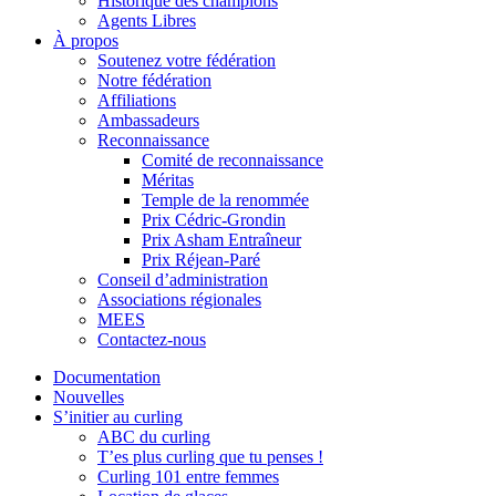
Historique des champions
Agents Libres
À propos
Soutenez votre fédération
Notre fédération
Affiliations
Ambassadeurs
Reconnaissance
Comité de reconnaissance
Méritas
Temple de la renommée
Prix Cédric-Grondin
Prix Asham Entraîneur
Prix Réjean-Paré
Conseil d’administration
Associations régionales
MEES
Contactez-nous
Documentation
Nouvelles
S’initier au curling
ABC du curling
T’es plus curling que tu penses !
Curling 101 entre femmes