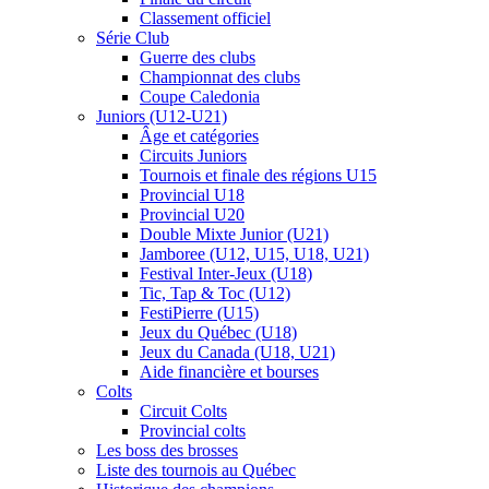
Classement officiel
Série Club
Guerre des clubs
Championnat des clubs
Coupe Caledonia
Juniors (U12-U21)
Âge et catégories
Circuits Juniors
Tournois et finale des régions U15
Provincial U18
Provincial U20
Double Mixte Junior (U21)
Jamboree (U12, U15, U18, U21)
Festival Inter-Jeux (U18)
Tic, Tap & Toc (U12)
FestiPierre (U15)
Jeux du Québec (U18)
Jeux du Canada (U18, U21)
Aide financière et bourses
Colts
Circuit Colts
Provincial colts
Les boss des brosses
Liste des tournois au Québec