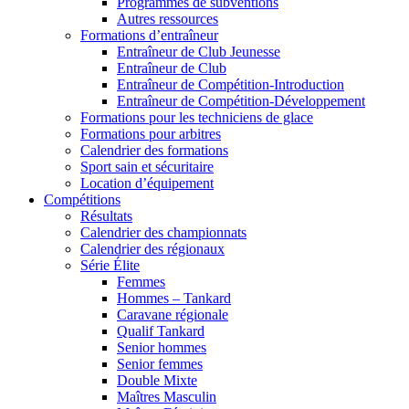
Programmes de subventions
Autres ressources
Formations d’entraîneur
Entraîneur de Club Jeunesse
Entraîneur de Club
Entraîneur de Compétition-Introduction
Entraîneur de Compétition-Développement
Formations pour les techniciens de glace
Formations pour arbitres
Calendrier des formations
Sport sain et sécuritaire
Location d’équipement
Compétitions
Résultats
Calendrier des championnats
Calendrier des régionaux
Série Élite
Femmes
Hommes – Tankard
Caravane régionale
Qualif Tankard
Senior hommes
Senior femmes
Double Mixte
Maîtres Masculin