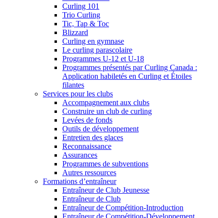
Curling 101
Trio Curling
Tic, Tap & Toc
Blizzard
Curling en gymnase
Le curling parascolaire
Programmes U-12 et U-18
Programmes présentés par Curling Canada :
Application habiletés en Curling et Étoiles
filantes
Services pour les clubs
Accompagnement aux clubs
Construire un club de curling
Levées de fonds
Outils de développement
Entretien des glaces
Reconnaissance
Assurances
Programmes de subventions
Autres ressources
Formations d’entraîneur
Entraîneur de Club Jeunesse
Entraîneur de Club
Entraîneur de Compétition-Introduction
Entraîneur de Compétition-Développement