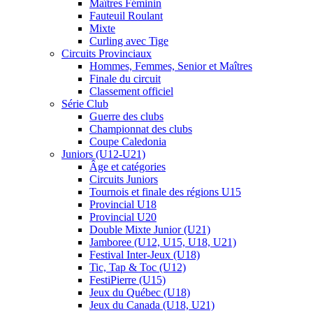
Maîtres Féminin
Fauteuil Roulant
Mixte
Curling avec Tige
Circuits Provinciaux
Hommes, Femmes, Senior et Maîtres
Finale du circuit
Classement officiel
Série Club
Guerre des clubs
Championnat des clubs
Coupe Caledonia
Juniors (U12-U21)
Âge et catégories
Circuits Juniors
Tournois et finale des régions U15
Provincial U18
Provincial U20
Double Mixte Junior (U21)
Jamboree (U12, U15, U18, U21)
Festival Inter-Jeux (U18)
Tic, Tap & Toc (U12)
FestiPierre (U15)
Jeux du Québec (U18)
Jeux du Canada (U18, U21)