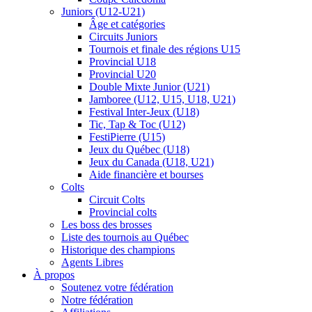
Juniors (U12-U21)
Âge et catégories
Circuits Juniors
Tournois et finale des régions U15
Provincial U18
Provincial U20
Double Mixte Junior (U21)
Jamboree (U12, U15, U18, U21)
Festival Inter-Jeux (U18)
Tic, Tap & Toc (U12)
FestiPierre (U15)
Jeux du Québec (U18)
Jeux du Canada (U18, U21)
Aide financière et bourses
Colts
Circuit Colts
Provincial colts
Les boss des brosses
Liste des tournois au Québec
Historique des champions
Agents Libres
À propos
Soutenez votre fédération
Notre fédération