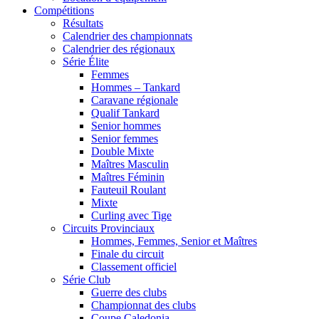
Compétitions
Résultats
Calendrier des championnats
Calendrier des régionaux
Série Élite
Femmes
Hommes – Tankard
Caravane régionale
Qualif Tankard
Senior hommes
Senior femmes
Double Mixte
Maîtres Masculin
Maîtres Féminin
Fauteuil Roulant
Mixte
Curling avec Tige
Circuits Provinciaux
Hommes, Femmes, Senior et Maîtres
Finale du circuit
Classement officiel
Série Club
Guerre des clubs
Championnat des clubs
Coupe Caledonia