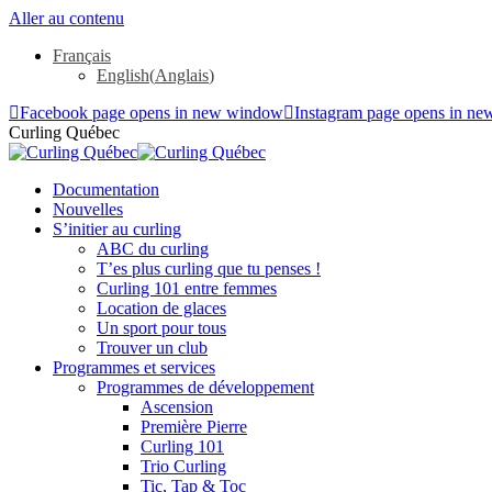
Aller au contenu
Français
English
(
Anglais
)
Facebook page opens in new window
Instagram page opens in n
Curling Québec
Documentation
Nouvelles
S’initier au curling
ABC du curling
T’es plus curling que tu penses !
Curling 101 entre femmes
Location de glaces
Un sport pour tous
Trouver un club
Programmes et services
Programmes de développement
Ascension
Première Pierre
Curling 101
Trio Curling
Tic, Tap & Toc