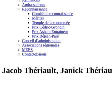
Affiliations
Ambassadeurs
Reconnaissance
Comité de reconnaissance
Méritas
Temple de la renommée
Prix Cédric-Grondin
Prix Asham Entraîneur
Prix Réjean-Paré
Conseil d’administration
Associations régionales
MEES
Contactez-nous
Jacob Thériault, Janick Thériaul