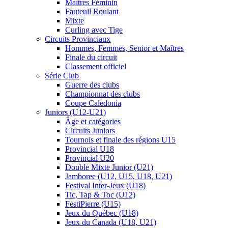
Maîtres Féminin
Fauteuil Roulant
Mixte
Curling avec Tige
Circuits Provinciaux
Hommes, Femmes, Senior et Maîtres
Finale du circuit
Classement officiel
Série Club
Guerre des clubs
Championnat des clubs
Coupe Caledonia
Juniors (U12-U21)
Âge et catégories
Circuits Juniors
Tournois et finale des régions U15
Provincial U18
Provincial U20
Double Mixte Junior (U21)
Jamboree (U12, U15, U18, U21)
Festival Inter-Jeux (U18)
Tic, Tap & Toc (U12)
FestiPierre (U15)
Jeux du Québec (U18)
Jeux du Canada (U18, U21)