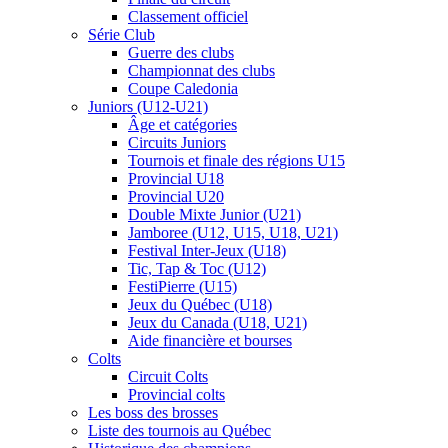
Classement officiel
Série Club
Guerre des clubs
Championnat des clubs
Coupe Caledonia
Juniors (U12-U21)
Âge et catégories
Circuits Juniors
Tournois et finale des régions U15
Provincial U18
Provincial U20
Double Mixte Junior (U21)
Jamboree (U12, U15, U18, U21)
Festival Inter-Jeux (U18)
Tic, Tap & Toc (U12)
FestiPierre (U15)
Jeux du Québec (U18)
Jeux du Canada (U18, U21)
Aide financière et bourses
Colts
Circuit Colts
Provincial colts
Les boss des brosses
Liste des tournois au Québec