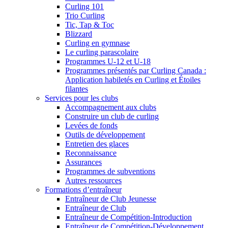
Curling 101
Trio Curling
Tic, Tap & Toc
Blizzard
Curling en gymnase
Le curling parascolaire
Programmes U-12 et U-18
Programmes présentés par Curling Canada :
Application habiletés en Curling et Étoiles
filantes
Services pour les clubs
Accompagnement aux clubs
Construire un club de curling
Levées de fonds
Outils de développement
Entretien des glaces
Reconnaissance
Assurances
Programmes de subventions
Autres ressources
Formations d’entraîneur
Entraîneur de Club Jeunesse
Entraîneur de Club
Entraîneur de Compétition-Introduction
Entraîneur de Compétition-Développement