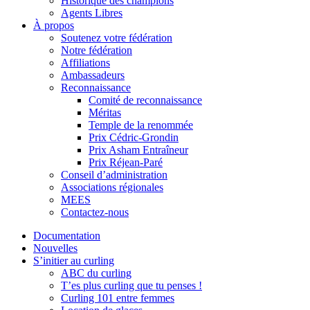
Historique des champions
Agents Libres
À propos
Soutenez votre fédération
Notre fédération
Affiliations
Ambassadeurs
Reconnaissance
Comité de reconnaissance
Méritas
Temple de la renommée
Prix Cédric-Grondin
Prix Asham Entraîneur
Prix Réjean-Paré
Conseil d’administration
Associations régionales
MEES
Contactez-nous
Documentation
Nouvelles
S’initier au curling
ABC du curling
T’es plus curling que tu penses !
Curling 101 entre femmes