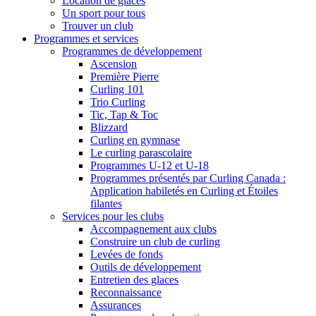
Location de glaces
Un sport pour tous
Trouver un club
Programmes et services
Programmes de développement
Ascension
Première Pierre
Curling 101
Trio Curling
Tic, Tap & Toc
Blizzard
Curling en gymnase
Le curling parascolaire
Programmes U-12 et U-18
Programmes présentés par Curling Canada :
Application habiletés en Curling et Étoiles
filantes
Services pour les clubs
Accompagnement aux clubs
Construire un club de curling
Levées de fonds
Outils de développement
Entretien des glaces
Reconnaissance
Assurances