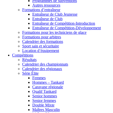
Programmes de subventions
Autres ressources
Formations d’entraîneur
Entraîneur de Club Jeunesse
Entraîneur de Club
Entraîneur de Compétition-Introduction
Entraîneur de Compétition-Développement
Formations pour les techniciens de glace
Formations pour arbitres
Calendrier des formations
Sport sain et sécuritaire
Location d’équipement
Compétitions
Résultats
Calendrier des championnats
Calendrier des régionaux
Série Élite
Femmes
Hommes – Tankard
Caravane régionale
Qualif Tankard
Senior hommes
Senior femmes
Double Mixte
Maîtres Masculin