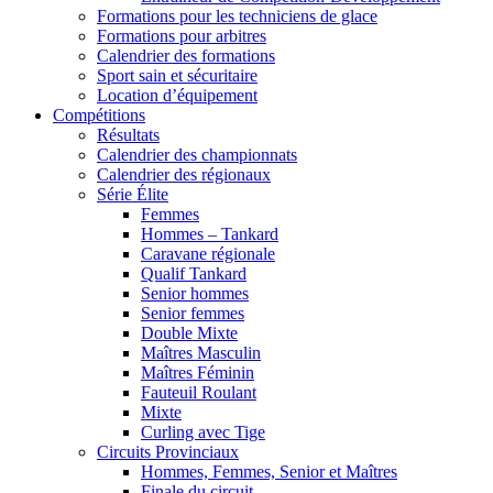
Formations pour les techniciens de glace
Formations pour arbitres
Calendrier des formations
Sport sain et sécuritaire
Location d’équipement
Compétitions
Résultats
Calendrier des championnats
Calendrier des régionaux
Série Élite
Femmes
Hommes – Tankard
Caravane régionale
Qualif Tankard
Senior hommes
Senior femmes
Double Mixte
Maîtres Masculin
Maîtres Féminin
Fauteuil Roulant
Mixte
Curling avec Tige
Circuits Provinciaux
Hommes, Femmes, Senior et Maîtres
Finale du circuit