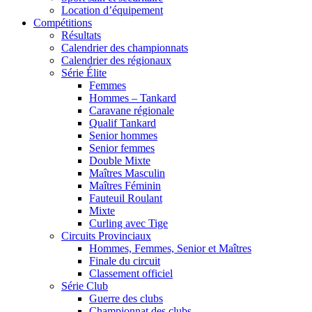
Location d’équipement
Compétitions
Résultats
Calendrier des championnats
Calendrier des régionaux
Série Élite
Femmes
Hommes – Tankard
Caravane régionale
Qualif Tankard
Senior hommes
Senior femmes
Double Mixte
Maîtres Masculin
Maîtres Féminin
Fauteuil Roulant
Mixte
Curling avec Tige
Circuits Provinciaux
Hommes, Femmes, Senior et Maîtres
Finale du circuit
Classement officiel
Série Club
Guerre des clubs
Championnat des clubs