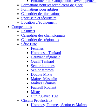
Entraîneur de Compétition-Développement
Formations pour les techniciens de glace
Formations pour arbitres
Calendrier des formations
Sport sain et sécuritaire
Location d’équipement
Compétitions
Résultats
Calendrier des championnats
Calendrier des régionaux
Série Élite
Femmes
Hommes – Tankard
Caravane régionale
Qualif Tankard
Senior hommes
Senior femmes
Double Mixte
Maîtres Masculin
Maîtres Féminin
Fauteuil Roulant
Mixte
Curling avec Tige
Circuits Provinciaux
Hommes, Femmes, Senior et Maîtres