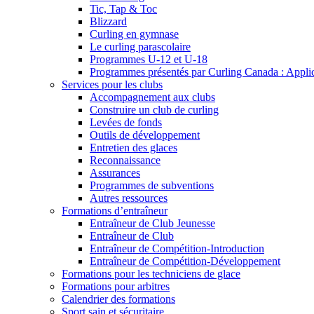
Tic, Tap & Toc
Blizzard
Curling en gymnase
Le curling parascolaire
Programmes U-12 et U-18
Programmes présentés par Curling Canada : Applicat
Services pour les clubs
Accompagnement aux clubs
Construire un club de curling
Levées de fonds
Outils de développement
Entretien des glaces
Reconnaissance
Assurances
Programmes de subventions
Autres ressources
Formations d’entraîneur
Entraîneur de Club Jeunesse
Entraîneur de Club
Entraîneur de Compétition-Introduction
Entraîneur de Compétition-Développement
Formations pour les techniciens de glace
Formations pour arbitres
Calendrier des formations
Sport sain et sécuritaire