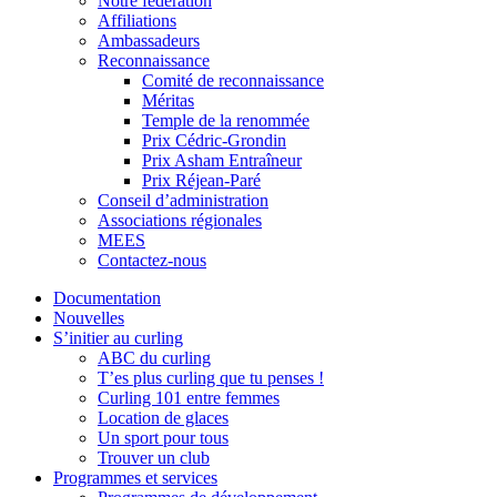
Notre fédération
Affiliations
Ambassadeurs
Reconnaissance
Comité de reconnaissance
Méritas
Temple de la renommée
Prix Cédric-Grondin
Prix Asham Entraîneur
Prix Réjean-Paré
Conseil d’administration
Associations régionales
MEES
Contactez-nous
Documentation
Nouvelles
S’initier au curling
ABC du curling
T’es plus curling que tu penses !
Curling 101 entre femmes
Location de glaces
Un sport pour tous
Trouver un club
Programmes et services