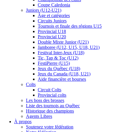
Coupe Caledonia
Juniors (U12-U21)
Âge et catégories
Circuits Juniors
Tournois et finale des régions U15
Provincial U18
Provincial U20
Double Mixte Junior (U21)
Jamboree (U12, U15, U18, U21)
Festival Inter-Jeux (U18)
Tic, Tap & Toc (U12)
FestiPierre (U15)
Jeux du Québec (U18)
Jeux du Canada (U18, U21)
Aide financière et bourses
Colts
Circuit Colts
Provincial colts
Les boss des brosses
Liste des tournois au Québec
Historique des champions
Agents Libres
À propos
Soutenez votre fédération