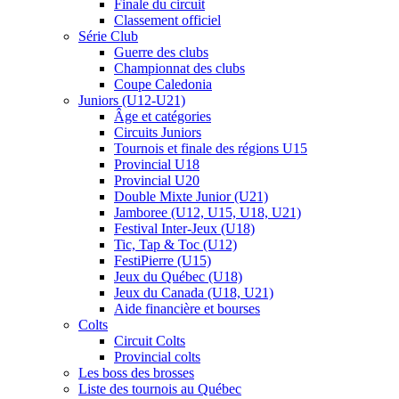
Finale du circuit
Classement officiel
Série Club
Guerre des clubs
Championnat des clubs
Coupe Caledonia
Juniors (U12-U21)
Âge et catégories
Circuits Juniors
Tournois et finale des régions U15
Provincial U18
Provincial U20
Double Mixte Junior (U21)
Jamboree (U12, U15, U18, U21)
Festival Inter-Jeux (U18)
Tic, Tap & Toc (U12)
FestiPierre (U15)
Jeux du Québec (U18)
Jeux du Canada (U18, U21)
Aide financière et bourses
Colts
Circuit Colts
Provincial colts
Les boss des brosses
Liste des tournois au Québec