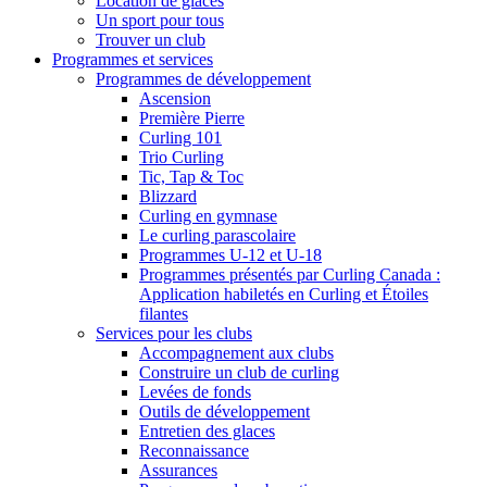
Location de glaces
Un sport pour tous
Trouver un club
Programmes et services
Programmes de développement
Ascension
Première Pierre
Curling 101
Trio Curling
Tic, Tap & Toc
Blizzard
Curling en gymnase
Le curling parascolaire
Programmes U-12 et U-18
Programmes présentés par Curling Canada :
Application habiletés en Curling et Étoiles
filantes
Services pour les clubs
Accompagnement aux clubs
Construire un club de curling
Levées de fonds
Outils de développement
Entretien des glaces
Reconnaissance
Assurances