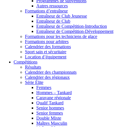
Programmes de subventions
Autres ressources
Formations d’entraîneur
Entraîneur de Club Jeunesse
Entraîneur de Club
Entraîneur de Compétition-Introduction
Entraîneur de Compétition-Développement
Formations pour les techniciens de glace
Formations pour arbitres
Calendrier des formations
Sport sain et sécuritaire
Location d’équipement
Compétitions
Résultats
Calendrier des championnats
Calendrier des régionaux
Série Élite
Femmes
Hommes – Tankard
Caravane régionale
Qualif Tankard
Senior hommes
Senior femmes
Double Mixte
Maîtres Masculin