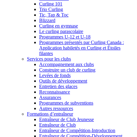
Curling 101
Trio Curling
Tic, Tap & Toc
Blizzard
Curling en gymnase
Le curling parascolaire
Programmes U-12 et U-18
Programmes présentés par Curling Canada :
Application habiletés en Curling et Étoiles
filantes
Services pour les clubs
Accompagnement aux clubs
Construire un club de curling
Levées de fonds
Outils de développement
Entretien des glaces
Reconnaissance
Assurances
Programmes de subventions
Autres ressources
Formations d’entraîneur
Entraîneur de Club Jeunesse
Entraîneur de Club
Entraîneur de Compétition-Introduction
Entraîneur de Compétition-Développement