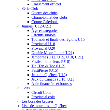
Classement officiel
Série Club
Guerre des clubs
Championnat des clubs
Coupe Caledonia
Juniors (U12-U21)
Âge et catégories
Circuits Juniors
Tournois et finale des régions U15
Provincial U18
Provincial U20
Double Mixte Junior (U21)
Jamboree (U12, U15, U18, U21)
Festival Inter-Jeux (U18)
Tic, Tap & Toc (U12)
FestiPierre (U15)
Jeux du Québec (U18)
Jeux du Canada (U18, U21)
Aide financière et bourses
Colts
Circuit Colts
Provincial colts
Les boss des brosses
Liste des tournois au Québec