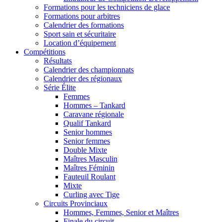
Formations pour les techniciens de glace
Formations pour arbitres
Calendrier des formations
Sport sain et sécuritaire
Location d’équipement
Compétitions
Résultats
Calendrier des championnats
Calendrier des régionaux
Série Élite
Femmes
Hommes – Tankard
Caravane régionale
Qualif Tankard
Senior hommes
Senior femmes
Double Mixte
Maîtres Masculin
Maîtres Féminin
Fauteuil Roulant
Mixte
Curling avec Tige
Circuits Provinciaux
Hommes, Femmes, Senior et Maîtres
Finale du circuit