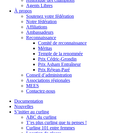
Historique des champions
Agents Libres
À propos
Soutenez votre fédération
Notre fédération
Affiliations
Ambassadeurs
Reconnaissance
Comité de reconnaissance
Méritas
Temple de la renommée
Prix Cédric-Grondin
Prix Asham Entraîneur
Prix Réjean-Paré
Conseil d’administration
Associations régionales
MEES
Contactez-nous
Documentation
Nouvelles
S’initier au curling
ABC du curling
T’es plus curling que tu penses !
Curling 101 entre femmes