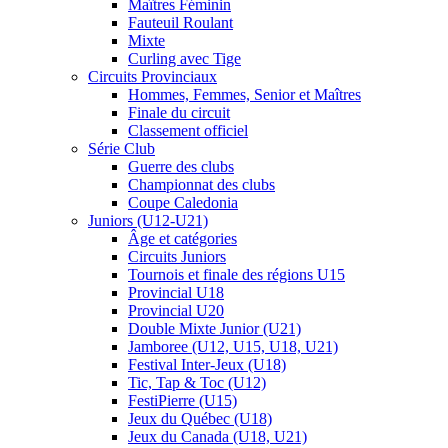
Maîtres Féminin
Fauteuil Roulant
Mixte
Curling avec Tige
Circuits Provinciaux
Hommes, Femmes, Senior et Maîtres
Finale du circuit
Classement officiel
Série Club
Guerre des clubs
Championnat des clubs
Coupe Caledonia
Juniors (U12-U21)
Âge et catégories
Circuits Juniors
Tournois et finale des régions U15
Provincial U18
Provincial U20
Double Mixte Junior (U21)
Jamboree (U12, U15, U18, U21)
Festival Inter-Jeux (U18)
Tic, Tap & Toc (U12)
FestiPierre (U15)
Jeux du Québec (U18)
Jeux du Canada (U18, U21)