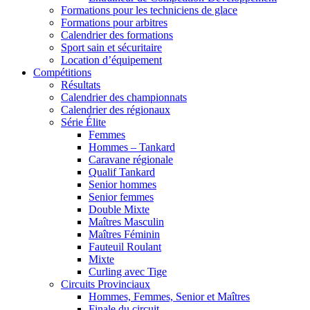
Formations pour les techniciens de glace
Formations pour arbitres
Calendrier des formations
Sport sain et sécuritaire
Location d’équipement
Compétitions
Résultats
Calendrier des championnats
Calendrier des régionaux
Série Élite
Femmes
Hommes – Tankard
Caravane régionale
Qualif Tankard
Senior hommes
Senior femmes
Double Mixte
Maîtres Masculin
Maîtres Féminin
Fauteuil Roulant
Mixte
Curling avec Tige
Circuits Provinciaux
Hommes, Femmes, Senior et Maîtres
Finale du circuit