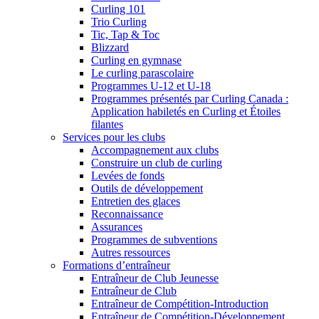
Curling 101
Trio Curling
Tic, Tap & Toc
Blizzard
Curling en gymnase
Le curling parascolaire
Programmes U-12 et U-18
Programmes présentés par Curling Canada :
Application habiletés en Curling et Étoiles
filantes
Services pour les clubs
Accompagnement aux clubs
Construire un club de curling
Levées de fonds
Outils de développement
Entretien des glaces
Reconnaissance
Assurances
Programmes de subventions
Autres ressources
Formations d’entraîneur
Entraîneur de Club Jeunesse
Entraîneur de Club
Entraîneur de Compétition-Introduction
Entraîneur de Compétition-Développement