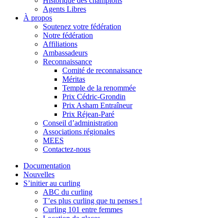
Historique des champions
Agents Libres
À propos
Soutenez votre fédération
Notre fédération
Affiliations
Ambassadeurs
Reconnaissance
Comité de reconnaissance
Méritas
Temple de la renommée
Prix Cédric-Grondin
Prix Asham Entraîneur
Prix Réjean-Paré
Conseil d’administration
Associations régionales
MEES
Contactez-nous
Documentation
Nouvelles
S’initier au curling
ABC du curling
T’es plus curling que tu penses !
Curling 101 entre femmes