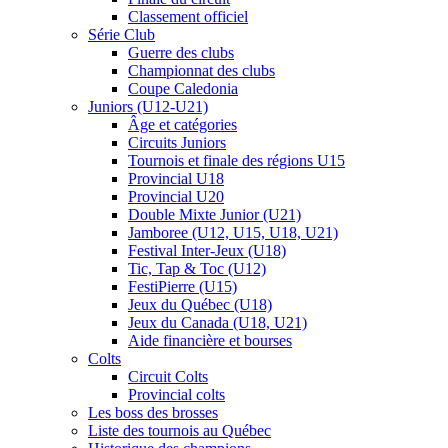
Classement officiel
Série Club
Guerre des clubs
Championnat des clubs
Coupe Caledonia
Juniors (U12-U21)
Âge et catégories
Circuits Juniors
Tournois et finale des régions U15
Provincial U18
Provincial U20
Double Mixte Junior (U21)
Jamboree (U12, U15, U18, U21)
Festival Inter-Jeux (U18)
Tic, Tap & Toc (U12)
FestiPierre (U15)
Jeux du Québec (U18)
Jeux du Canada (U18, U21)
Aide financière et bourses
Colts
Circuit Colts
Provincial colts
Les boss des brosses
Liste des tournois au Québec