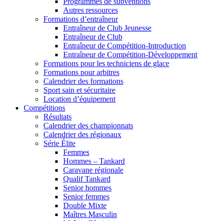
Programmes de subventions
Autres ressources
Formations d’entraîneur
Entraîneur de Club Jeunesse
Entraîneur de Club
Entraîneur de Compétition-Introduction
Entraîneur de Compétition-Développement
Formations pour les techniciens de glace
Formations pour arbitres
Calendrier des formations
Sport sain et sécuritaire
Location d’équipement
Compétitions
Résultats
Calendrier des championnats
Calendrier des régionaux
Série Élite
Femmes
Hommes – Tankard
Caravane régionale
Qualif Tankard
Senior hommes
Senior femmes
Double Mixte
Maîtres Masculin