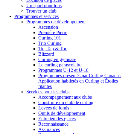
Location de glaces
Un sport pour tous
Trouver un club
Programmes et services
Programmes de développement
Ascension
Première Pierre
Curling 101
Trio Curling
Tic, Tap & Toc
Blizzard
Curling en gymnase
Le curling parascolaire
Programmes U-12 et U-18
Programmes présentés par Curling Canada :
Application habiletés en Curling et Étoiles
filantes
Services pour les clubs
Accompagnement aux clubs
Construire un club de curling
Levées de fonds
Outils de développement
Entretien des glaces
Reconnaissance
Assurances