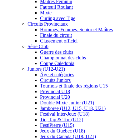
Maîtres Féminin
Fauteuil Roulant
Mixte
Curling avec Tige
Circuits Provinciaux
Hommes, Femmes, Senior et Maîtres
Finale du circuit
Classement officiel
Série Club
Guerre des clubs
Championnat des clubs
Coupe Caledonia
Juniors (U12-U21)
Âge et catégories
Circuits Juniors
Tournois et finale des régions U15
Provincial U18
Provincial U20
Double Mixte Junior (U21)
Jamboree (U12, U15, U18, U21)
Festival Inter-Jeux (U18)
Tic, Tap & Toc (U12)
FestiPierre (U15)
Jeux du Québec (U18)
Jeux du Canada (U18, U21)