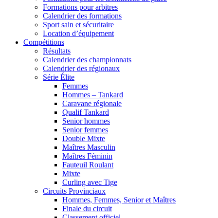
Formations pour arbitres
Calendrier des formations
Sport sain et sécuritaire
Location d’équipement
Compétitions
Résultats
Calendrier des championnats
Calendrier des régionaux
Série Élite
Femmes
Hommes – Tankard
Caravane régionale
Qualif Tankard
Senior hommes
Senior femmes
Double Mixte
Maîtres Masculin
Maîtres Féminin
Fauteuil Roulant
Mixte
Curling avec Tige
Circuits Provinciaux
Hommes, Femmes, Senior et Maîtres
Finale du circuit
Classement officiel