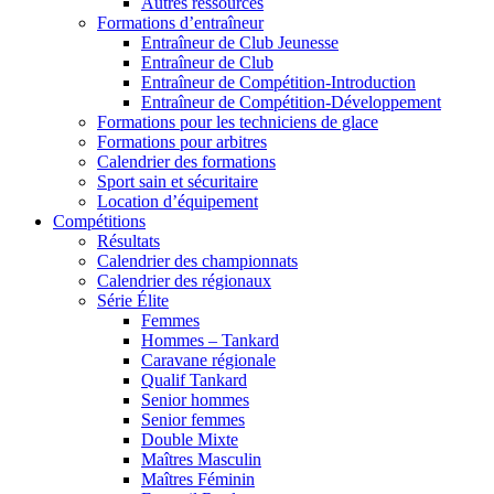
Autres ressources
Formations d’entraîneur
Entraîneur de Club Jeunesse
Entraîneur de Club
Entraîneur de Compétition-Introduction
Entraîneur de Compétition-Développement
Formations pour les techniciens de glace
Formations pour arbitres
Calendrier des formations
Sport sain et sécuritaire
Location d’équipement
Compétitions
Résultats
Calendrier des championnats
Calendrier des régionaux
Série Élite
Femmes
Hommes – Tankard
Caravane régionale
Qualif Tankard
Senior hommes
Senior femmes
Double Mixte
Maîtres Masculin
Maîtres Féminin