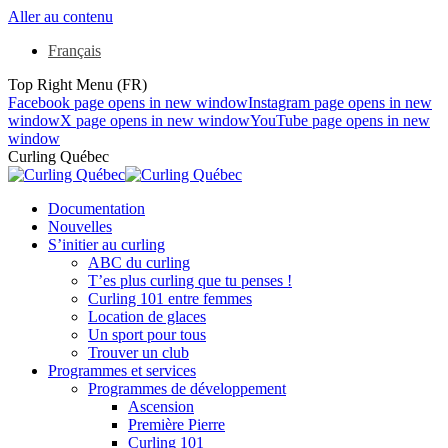
Aller au contenu
Français
Top Right Menu (FR)
Facebook page opens in new window
Instagram page opens in new
window
X page opens in new window
YouTube page opens in new
window
Curling Québec
Documentation
Nouvelles
S’initier au curling
ABC du curling
T’es plus curling que tu penses !
Curling 101 entre femmes
Location de glaces
Un sport pour tous
Trouver un club
Programmes et services
Programmes de développement
Ascension
Première Pierre
Curling 101