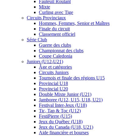
Fauteuil Roulant
Mixte
Curling avec Tige
Circuits Provinciaux
Hommes, Femmes, Senior et Maîtres
Finale du circuit
Classement officiel
Série Club
Guerre des clubs
Championnat des clubs
Coupe Caledonia
Juniors (U12-U21)
Âge et catégories
Circuits Juniors
Tournois et finale des régions U15
Provincial U18
Provincial U20
Double Mixte Junior (U21)
Jamboree (U12, U15, U18, U21)
Festival Inter-Jeux (U18)
Tic, Tap & Toc (U12)
FestiPierre (U15)
Jeux du Québec (U18)
Jeux du Canada (U18, U21)
Aide financière et bourses