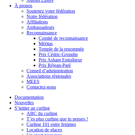
Agents Libres
À propos
Soutenez votre fédération
Notre fédération
Affiliations
Ambassadeurs
Reconnaissance
Comité de reconnaissance
Méritas
Temple de la renommée
Prix Cédric-Grondin
Prix Asham Entraîneur
Prix Réjean-Paré
Conseil d’administration
Associations régionales
MEES
Contactez-nous
Documentation
Nouvelles
S’initier au curling
ABC du curling
T’es plus curling que tu penses !
Curling 101 entre femmes
Location de glaces