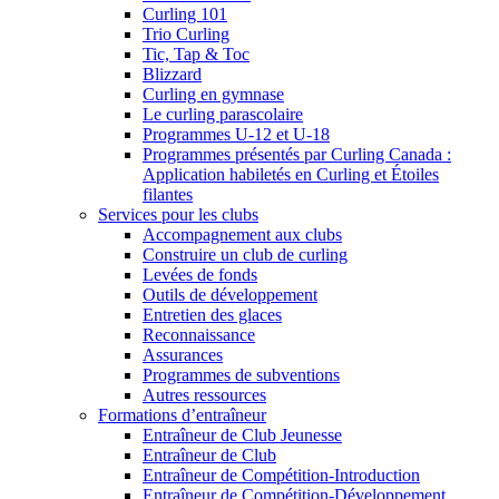
Curling 101
Trio Curling
Tic, Tap & Toc
Blizzard
Curling en gymnase
Le curling parascolaire
Programmes U-12 et U-18
Programmes présentés par Curling Canada :
Application habiletés en Curling et Étoiles
filantes
Services pour les clubs
Accompagnement aux clubs
Construire un club de curling
Levées de fonds
Outils de développement
Entretien des glaces
Reconnaissance
Assurances
Programmes de subventions
Autres ressources
Formations d’entraîneur
Entraîneur de Club Jeunesse
Entraîneur de Club
Entraîneur de Compétition-Introduction
Entraîneur de Compétition-Développement