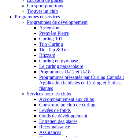
Location de glaces
Un sport pour tous
Trouver un club
Programmes et services
Programmes de développement
Ascension
Première Pierre
Curling 101
Trio Curling
Tic, Tap & Toc
Blizzard
Curling en gymnase
Le curling parascolaire
Programmes U-12 et U-18
Programmes présentés par Curling Canada :
Application habiletés en Curling et Étoiles
filantes
Services pour les clubs
Accompagnement aux clubs
Construire un club de curling
Levées de fonds
Outils de développement
Entretien des glaces
Reconnaissance
Assurances