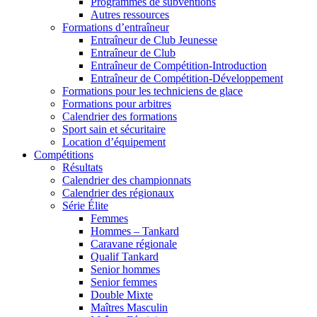
Programmes de subventions
Autres ressources
Formations d’entraîneur
Entraîneur de Club Jeunesse
Entraîneur de Club
Entraîneur de Compétition-Introduction
Entraîneur de Compétition-Développement
Formations pour les techniciens de glace
Formations pour arbitres
Calendrier des formations
Sport sain et sécuritaire
Location d’équipement
Compétitions
Résultats
Calendrier des championnats
Calendrier des régionaux
Série Élite
Femmes
Hommes – Tankard
Caravane régionale
Qualif Tankard
Senior hommes
Senior femmes
Double Mixte
Maîtres Masculin