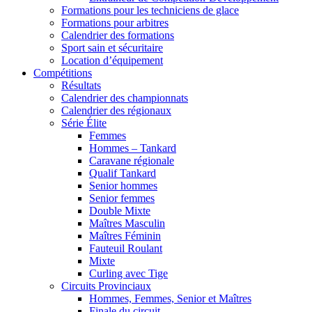
Formations pour les techniciens de glace
Formations pour arbitres
Calendrier des formations
Sport sain et sécuritaire
Location d’équipement
Compétitions
Résultats
Calendrier des championnats
Calendrier des régionaux
Série Élite
Femmes
Hommes – Tankard
Caravane régionale
Qualif Tankard
Senior hommes
Senior femmes
Double Mixte
Maîtres Masculin
Maîtres Féminin
Fauteuil Roulant
Mixte
Curling avec Tige
Circuits Provinciaux
Hommes, Femmes, Senior et Maîtres
Finale du circuit