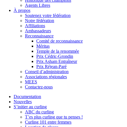
Historique des champions
Agents Libres
À propos
Soutenez votre fédération
Notre fédération
Affiliations
Ambassadeurs
Reconnaissance
Comité de reconnaissance
Méritas
Temple de la renommée
Prix Cédric-Grondin
Prix Asham Entraîneur
Prix Réjean-Paré
Conseil d’administration
Associations régionales
MEES
Contactez-nous
Documentation
Nouvelles
S’initier au curling
ABC du curling
T’es plus curling que tu penses !
Curling 101 entre femmes