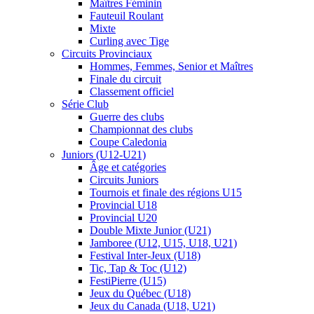
Maîtres Féminin
Fauteuil Roulant
Mixte
Curling avec Tige
Circuits Provinciaux
Hommes, Femmes, Senior et Maîtres
Finale du circuit
Classement officiel
Série Club
Guerre des clubs
Championnat des clubs
Coupe Caledonia
Juniors (U12-U21)
Âge et catégories
Circuits Juniors
Tournois et finale des régions U15
Provincial U18
Provincial U20
Double Mixte Junior (U21)
Jamboree (U12, U15, U18, U21)
Festival Inter-Jeux (U18)
Tic, Tap & Toc (U12)
FestiPierre (U15)
Jeux du Québec (U18)
Jeux du Canada (U18, U21)