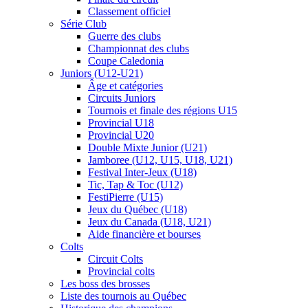
Classement officiel
Série Club
Guerre des clubs
Championnat des clubs
Coupe Caledonia
Juniors (U12-U21)
Âge et catégories
Circuits Juniors
Tournois et finale des régions U15
Provincial U18
Provincial U20
Double Mixte Junior (U21)
Jamboree (U12, U15, U18, U21)
Festival Inter-Jeux (U18)
Tic, Tap & Toc (U12)
FestiPierre (U15)
Jeux du Québec (U18)
Jeux du Canada (U18, U21)
Aide financière et bourses
Colts
Circuit Colts
Provincial colts
Les boss des brosses
Liste des tournois au Québec