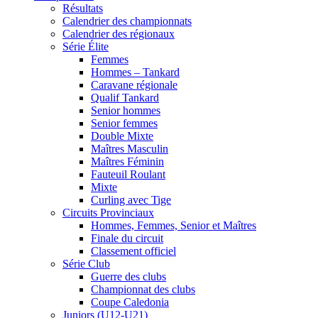
Résultats
Calendrier des championnats
Calendrier des régionaux
Série Élite
Femmes
Hommes – Tankard
Caravane régionale
Qualif Tankard
Senior hommes
Senior femmes
Double Mixte
Maîtres Masculin
Maîtres Féminin
Fauteuil Roulant
Mixte
Curling avec Tige
Circuits Provinciaux
Hommes, Femmes, Senior et Maîtres
Finale du circuit
Classement officiel
Série Club
Guerre des clubs
Championnat des clubs
Coupe Caledonia
Juniors (U12-U21)