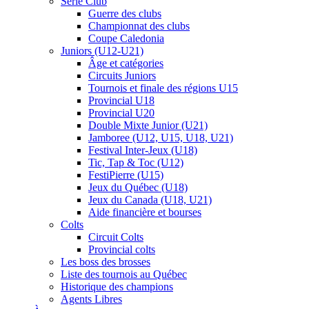
Série Club
Guerre des clubs
Championnat des clubs
Coupe Caledonia
Juniors (U12-U21)
Âge et catégories
Circuits Juniors
Tournois et finale des régions U15
Provincial U18
Provincial U20
Double Mixte Junior (U21)
Jamboree (U12, U15, U18, U21)
Festival Inter-Jeux (U18)
Tic, Tap & Toc (U12)
FestiPierre (U15)
Jeux du Québec (U18)
Jeux du Canada (U18, U21)
Aide financière et bourses
Colts
Circuit Colts
Provincial colts
Les boss des brosses
Liste des tournois au Québec
Historique des champions
Agents Libres