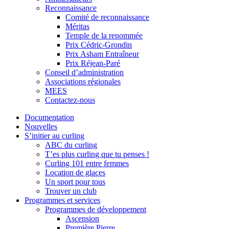
Reconnaissance
Comité de reconnaissance
Méritas
Temple de la renommée
Prix Cédric-Grondin
Prix Asham Entraîneur
Prix Réjean-Paré
Conseil d’administration
Associations régionales
MEES
Contactez-nous
Documentation
Nouvelles
S’initier au curling
ABC du curling
T’es plus curling que tu penses !
Curling 101 entre femmes
Location de glaces
Un sport pour tous
Trouver un club
Programmes et services
Programmes de développement
Ascension
Première Pierre