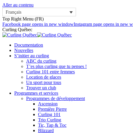
Aller au contenu
Français
Top Right Menu (FR)
Facebook page opens in new window
Instagram page opens in new 
Curling Québec
Documentation
Nouvelles
S’initier au curling
ABC du curling
T’es plus curling que tu penses !
Curling 101 entre femmes
Location de glaces
Un sport pour tous
Trouver un club
Programmes et services
Programmes de développement
Ascension
Première Pierre
Curling 101
Trio Curling
Tic, Tap & Toc
Blizzard