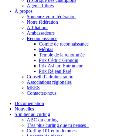
Historique des champions
Agents Libres
À propos
Soutenez votre fédération
Notre fédération
Affiliations
Ambassadeurs
Reconnaissance
Comité de reconnaissance
Méritas
Temple de la renommée
Prix Cédric-Grondin
Prix Asham Entraîneur
Prix Réjean-Paré
Conseil d’administration
Associations régionales
MEES
Contactez-nous
Documentation
Nouvelles
S’initier au curling
ABC du curling
T’es plus curling que tu penses !
Curling 101 entre femmes