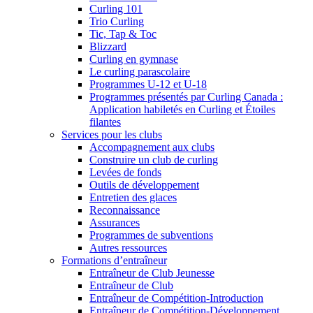
Curling 101
Trio Curling
Tic, Tap & Toc
Blizzard
Curling en gymnase
Le curling parascolaire
Programmes U-12 et U-18
Programmes présentés par Curling Canada :
Application habiletés en Curling et Étoiles
filantes
Services pour les clubs
Accompagnement aux clubs
Construire un club de curling
Levées de fonds
Outils de développement
Entretien des glaces
Reconnaissance
Assurances
Programmes de subventions
Autres ressources
Formations d’entraîneur
Entraîneur de Club Jeunesse
Entraîneur de Club
Entraîneur de Compétition-Introduction
Entraîneur de Compétition-Développement