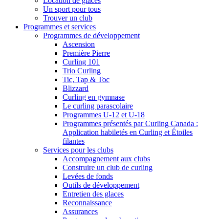
Location de glaces
Un sport pour tous
Trouver un club
Programmes et services
Programmes de développement
Ascension
Première Pierre
Curling 101
Trio Curling
Tic, Tap & Toc
Blizzard
Curling en gymnase
Le curling parascolaire
Programmes U-12 et U-18
Programmes présentés par Curling Canada :
Application habiletés en Curling et Étoiles
filantes
Services pour les clubs
Accompagnement aux clubs
Construire un club de curling
Levées de fonds
Outils de développement
Entretien des glaces
Reconnaissance
Assurances