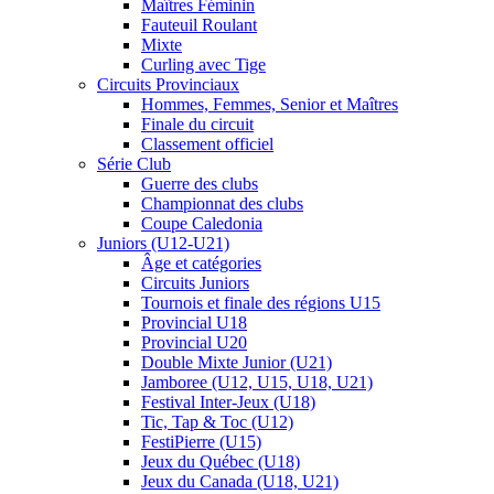
Maîtres Féminin
Fauteuil Roulant
Mixte
Curling avec Tige
Circuits Provinciaux
Hommes, Femmes, Senior et Maîtres
Finale du circuit
Classement officiel
Série Club
Guerre des clubs
Championnat des clubs
Coupe Caledonia
Juniors (U12-U21)
Âge et catégories
Circuits Juniors
Tournois et finale des régions U15
Provincial U18
Provincial U20
Double Mixte Junior (U21)
Jamboree (U12, U15, U18, U21)
Festival Inter-Jeux (U18)
Tic, Tap & Toc (U12)
FestiPierre (U15)
Jeux du Québec (U18)
Jeux du Canada (U18, U21)