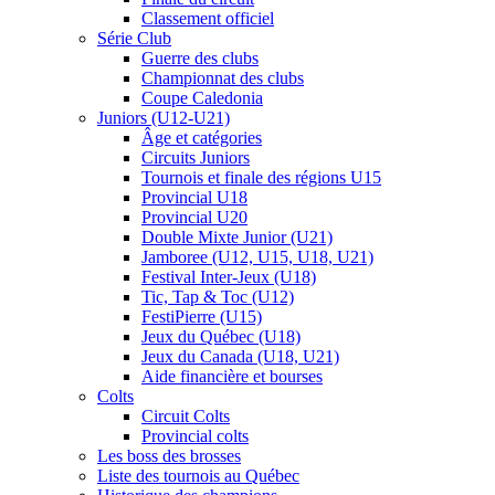
Classement officiel
Série Club
Guerre des clubs
Championnat des clubs
Coupe Caledonia
Juniors (U12-U21)
Âge et catégories
Circuits Juniors
Tournois et finale des régions U15
Provincial U18
Provincial U20
Double Mixte Junior (U21)
Jamboree (U12, U15, U18, U21)
Festival Inter-Jeux (U18)
Tic, Tap & Toc (U12)
FestiPierre (U15)
Jeux du Québec (U18)
Jeux du Canada (U18, U21)
Aide financière et bourses
Colts
Circuit Colts
Provincial colts
Les boss des brosses
Liste des tournois au Québec