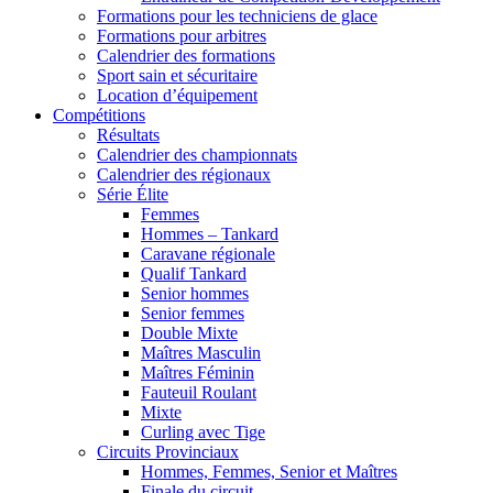
Formations pour les techniciens de glace
Formations pour arbitres
Calendrier des formations
Sport sain et sécuritaire
Location d’équipement
Compétitions
Résultats
Calendrier des championnats
Calendrier des régionaux
Série Élite
Femmes
Hommes – Tankard
Caravane régionale
Qualif Tankard
Senior hommes
Senior femmes
Double Mixte
Maîtres Masculin
Maîtres Féminin
Fauteuil Roulant
Mixte
Curling avec Tige
Circuits Provinciaux
Hommes, Femmes, Senior et Maîtres
Finale du circuit