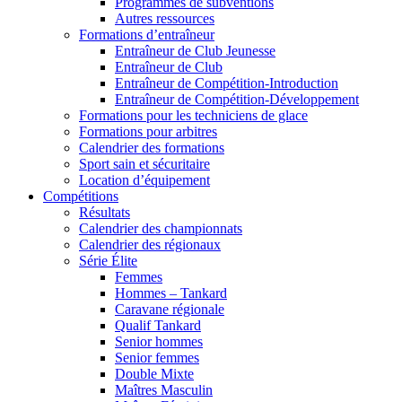
Programmes de subventions
Autres ressources
Formations d’entraîneur
Entraîneur de Club Jeunesse
Entraîneur de Club
Entraîneur de Compétition-Introduction
Entraîneur de Compétition-Développement
Formations pour les techniciens de glace
Formations pour arbitres
Calendrier des formations
Sport sain et sécuritaire
Location d’équipement
Compétitions
Résultats
Calendrier des championnats
Calendrier des régionaux
Série Élite
Femmes
Hommes – Tankard
Caravane régionale
Qualif Tankard
Senior hommes
Senior femmes
Double Mixte
Maîtres Masculin