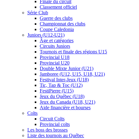
Finale du circuit
Classement officiel
Série Club
Guerre des clubs
Championnat des clubs
Coupe Caledonia
Juniors (U12-U21)
Âge et catégories
Circuits Juniors
Tournois et finale des régions U15
Provincial U18
Provincial U20
Double Mixte Junior (U21)
Jamboree (U12, U15, U18, U21)
Festival Inter-Jeux (U18)
Tic, Tap & Toc (U12)
FestiPierre (U15)
Jeux du Québec (U18)
Jeux du Canada (U18, U21)
Aide financière et bourses
Colts
Circuit Colts
Provincial colts
Les boss des brosses
Liste des tournois au Québec