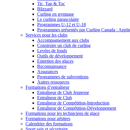
Tic, Tap & Toc
Blizzard
Curling en gymnase
Le curling parascolaire
Programmes U-12 et U-18
Programmes présentés par Curling Canada : Applicat
Services pour les clubs
Accompagnement aux clubs
Construire un club de curling
Levées de fonds
Outils de développement
Entretien des glaces
Reconnaissance
Assurances
Programmes de subventions
Autres ressources
Formations d’entraîneur
Entraîneur de Club Jeunesse
Entraîneur de Club
Entraîneur de Compétition-Introduction
Entraîneur de Compétition-Développement
Formations pour les techniciens de glace
Formations pour arbitres
Calendrier des formations
Sport sain et sécuritaire