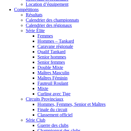
Location d’équipement
Compétitions
Résultats
Calendrier des championnats
Calendrier des régionaux
Série Élite
Femmes
Hommes – Tankard
Caravane régionale
Qualif Tankard
Senior hommes
Senior femmes
Double Mixte
Maîtres Masculin
Maîtres Féminin
Fauteuil Roulant
Mixte
Curling avec Tige
Circuits Provinciaux
Hommes, Femmes, Senior et Maîtres
Finale du circuit
Classement officiel
Série Club
Guerre des clubs
Championnat des clubs