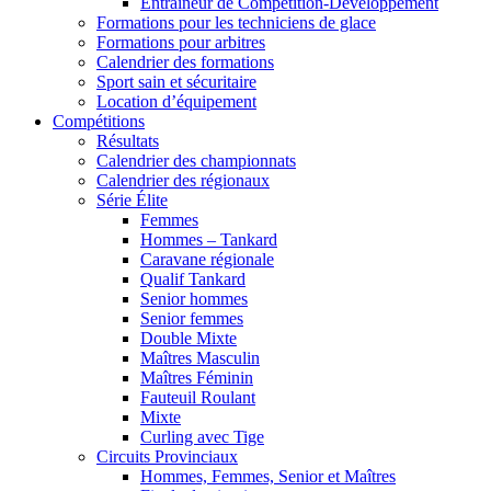
Entraîneur de Compétition-Développement
Formations pour les techniciens de glace
Formations pour arbitres
Calendrier des formations
Sport sain et sécuritaire
Location d’équipement
Compétitions
Résultats
Calendrier des championnats
Calendrier des régionaux
Série Élite
Femmes
Hommes – Tankard
Caravane régionale
Qualif Tankard
Senior hommes
Senior femmes
Double Mixte
Maîtres Masculin
Maîtres Féminin
Fauteuil Roulant
Mixte
Curling avec Tige
Circuits Provinciaux
Hommes, Femmes, Senior et Maîtres