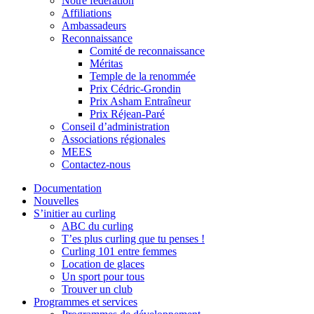
Notre fédération
Affiliations
Ambassadeurs
Reconnaissance
Comité de reconnaissance
Méritas
Temple de la renommée
Prix Cédric-Grondin
Prix Asham Entraîneur
Prix Réjean-Paré
Conseil d’administration
Associations régionales
MEES
Contactez-nous
Documentation
Nouvelles
S’initier au curling
ABC du curling
T’es plus curling que tu penses !
Curling 101 entre femmes
Location de glaces
Un sport pour tous
Trouver un club
Programmes et services