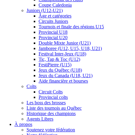
Coupe Caledonia
Juniors (U12-U21)
Âge et catégories
Circuits Juniors
Tournois et finale des régions U15
Provincial U18
Provincial U20
Double Mixte Junior (U21)
Jamboree (U12, U15, U18, U21)
Festival Inter-Jeux (U18)
Tic, Tap & Toc (U12)
FestiPierre (U15)
Jeux du Québec (U18)
Jeux du Canada (U18, U21)
Aide financière et bourses
Colts
Circuit Colts
Provincial colts
Les boss des brosses
Liste des tournois au Québec
Historique des champions
Agents Libres
À propos
Soutenez votre fédération