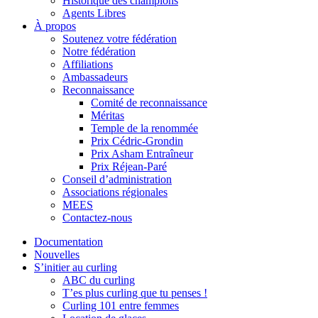
Historique des champions
Agents Libres
À propos
Soutenez votre fédération
Notre fédération
Affiliations
Ambassadeurs
Reconnaissance
Comité de reconnaissance
Méritas
Temple de la renommée
Prix Cédric-Grondin
Prix Asham Entraîneur
Prix Réjean-Paré
Conseil d’administration
Associations régionales
MEES
Contactez-nous
Documentation
Nouvelles
S’initier au curling
ABC du curling
T’es plus curling que tu penses !
Curling 101 entre femmes