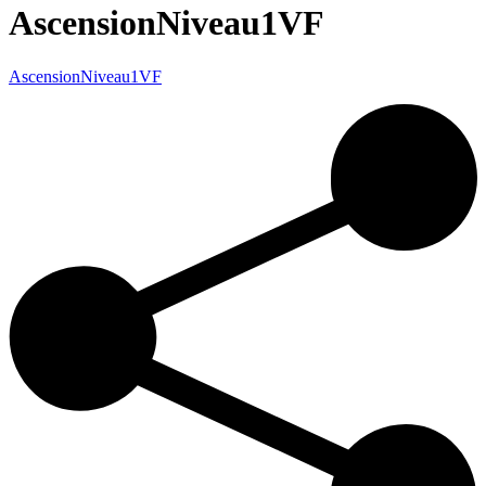
AscensionNiveau1VF
AscensionNiveau1VF