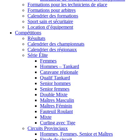
Formations pour les techniciens de glace
Formations pour arbitres
Calendrier des formations
Sport sain et sécuritaire
Location d’équipement
Compétitions
Résultats
Calendrier des championnats
Calendrier des régionaux
Série Élite
Femmes
Hommes – Tankard
Caravane régionale
Qualif Tankard
Senior hommes
Senior femmes
Double Mixte
Maîtres Masculin
Maîtres Féminin
Fauteuil Roulant
Mixte
Curling avec Tige
Circuits Provinciaux
Hommes, Femmes, Senior et Maîtres
Finale du circuit