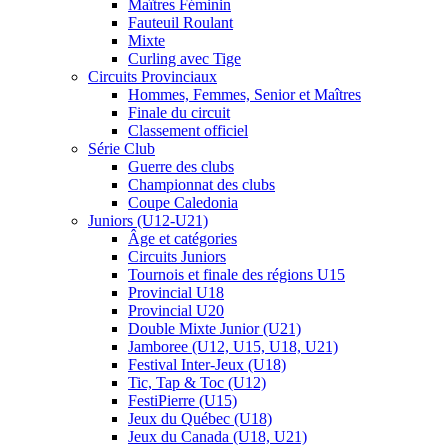
Maîtres Féminin
Fauteuil Roulant
Mixte
Curling avec Tige
Circuits Provinciaux
Hommes, Femmes, Senior et Maîtres
Finale du circuit
Classement officiel
Série Club
Guerre des clubs
Championnat des clubs
Coupe Caledonia
Juniors (U12-U21)
Âge et catégories
Circuits Juniors
Tournois et finale des régions U15
Provincial U18
Provincial U20
Double Mixte Junior (U21)
Jamboree (U12, U15, U18, U21)
Festival Inter-Jeux (U18)
Tic, Tap & Toc (U12)
FestiPierre (U15)
Jeux du Québec (U18)
Jeux du Canada (U18, U21)