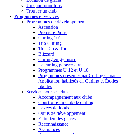
Location de glaces
Un sport pour tous
Trouver un club
Programmes et services
Programmes de développement
Ascension
Première Pierre
Curling 101
Trio Curling
Tic, Tap & Toc
Blizzard
Curling en gymnase
Le curling parascolaire
Programmes U-12 et U-18
Programmes présentés par Curling Canada :
Application habiletés en Curling et Étoiles
filantes
Services pour les clubs
Accompagnement aux clubs
Construire un club de curling
Levées de fonds
Outils de développement
Entretien des glaces
Reconnaissance
Assurances