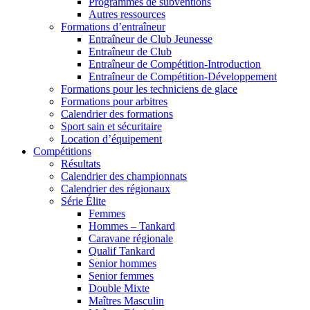
Programmes de subventions
Autres ressources
Formations d’entraîneur
Entraîneur de Club Jeunesse
Entraîneur de Club
Entraîneur de Compétition-Introduction
Entraîneur de Compétition-Développement
Formations pour les techniciens de glace
Formations pour arbitres
Calendrier des formations
Sport sain et sécuritaire
Location d’équipement
Compétitions
Résultats
Calendrier des championnats
Calendrier des régionaux
Série Élite
Femmes
Hommes – Tankard
Caravane régionale
Qualif Tankard
Senior hommes
Senior femmes
Double Mixte
Maîtres Masculin