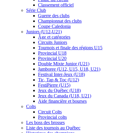
Classement officiel
Série Club
Guerre des clubs
Championnat des clubs
Coupe Caledonia
Juniors (U12-U21)
Âge et catégories
Circuits Juniors
Tournois et finale des régions U15
Provincial U18
Provincial U20
Double Mixte Junior (U21)
Jamboree (U12, U15, U18, U21)
Festival Inter-Jeux (U18)
Tic, Tap & Toc (U12)
FestiPierre (U15)
Jeux du Québec (U18)
Jeux du Canada (U18, U21)
Aide financière et bourses
Colts
Circuit Colts
Provincial colts
Les boss des brosses
Liste des tournois au Québec