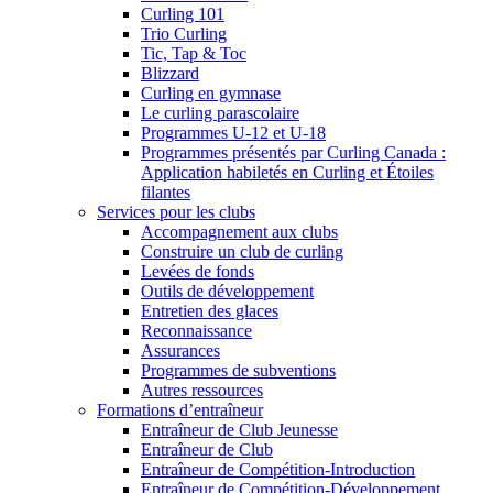
Curling 101
Trio Curling
Tic, Tap & Toc
Blizzard
Curling en gymnase
Le curling parascolaire
Programmes U-12 et U-18
Programmes présentés par Curling Canada :
Application habiletés en Curling et Étoiles
filantes
Services pour les clubs
Accompagnement aux clubs
Construire un club de curling
Levées de fonds
Outils de développement
Entretien des glaces
Reconnaissance
Assurances
Programmes de subventions
Autres ressources
Formations d’entraîneur
Entraîneur de Club Jeunesse
Entraîneur de Club
Entraîneur de Compétition-Introduction
Entraîneur de Compétition-Développement