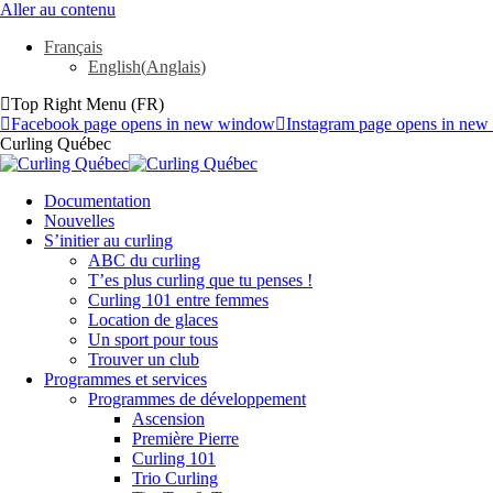
Aller au contenu
Français
English
(
Anglais
)
Top Right Menu (FR)
Facebook page opens in new window
Instagram page opens in ne
Curling Québec
Documentation
Nouvelles
S’initier au curling
ABC du curling
T’es plus curling que tu penses !
Curling 101 entre femmes
Location de glaces
Un sport pour tous
Trouver un club
Programmes et services
Programmes de développement
Ascension
Première Pierre
Curling 101
Trio Curling