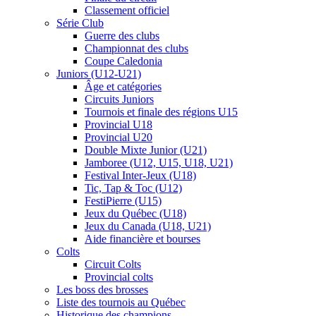
Classement officiel
Série Club
Guerre des clubs
Championnat des clubs
Coupe Caledonia
Juniors (U12-U21)
Âge et catégories
Circuits Juniors
Tournois et finale des régions U15
Provincial U18
Provincial U20
Double Mixte Junior (U21)
Jamboree (U12, U15, U18, U21)
Festival Inter-Jeux (U18)
Tic, Tap & Toc (U12)
FestiPierre (U15)
Jeux du Québec (U18)
Jeux du Canada (U18, U21)
Aide financière et bourses
Colts
Circuit Colts
Provincial colts
Les boss des brosses
Liste des tournois au Québec
Historique des champions