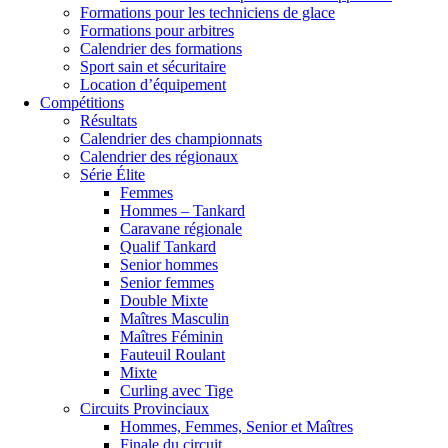
Formations pour les techniciens de glace
Formations pour arbitres
Calendrier des formations
Sport sain et sécuritaire
Location d’équipement
Compétitions
Résultats
Calendrier des championnats
Calendrier des régionaux
Série Élite
Femmes
Hommes – Tankard
Caravane régionale
Qualif Tankard
Senior hommes
Senior femmes
Double Mixte
Maîtres Masculin
Maîtres Féminin
Fauteuil Roulant
Mixte
Curling avec Tige
Circuits Provinciaux
Hommes, Femmes, Senior et Maîtres
Finale du circuit