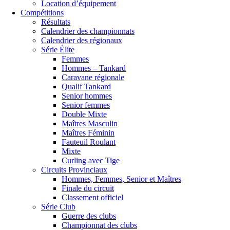
Location d’équipement
Compétitions
Résultats
Calendrier des championnats
Calendrier des régionaux
Série Élite
Femmes
Hommes – Tankard
Caravane régionale
Qualif Tankard
Senior hommes
Senior femmes
Double Mixte
Maîtres Masculin
Maîtres Féminin
Fauteuil Roulant
Mixte
Curling avec Tige
Circuits Provinciaux
Hommes, Femmes, Senior et Maîtres
Finale du circuit
Classement officiel
Série Club
Guerre des clubs
Championnat des clubs