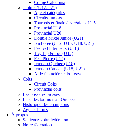
Coupe Caledonia
Juniors (U12-U21)
Âge et catégories
Circuits Juniors
Tournois et finale des régions U15
Provincial U18
Provincial U20
Double Mixte Junior (U21)
Jamboree (U12, U15, U18, U21)
Festival Inter-Jeux (U18)
Tic, Tap & Toc (U12)
FestiPierre (U15)
Jeux du Québec (U18)
Jeux du Canada (U18, U21)
Aide financière et bourses
Colts
Circuit Colts
Provincial colts
Les boss des brosses
Liste des tournois au Québec
Historique des champions
Agents Libres
À propos
Soutenez votre fédération
Notre fédération