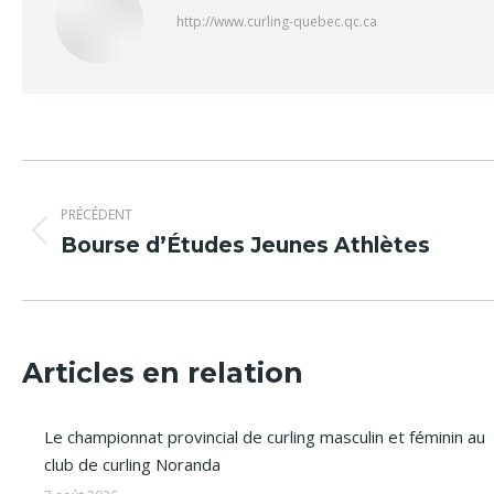
http://www.curling-quebec.qc.ca
Navigation
PRÉCÉDENT
article
Article
Bourse d’Études Jeunes Athlètes
précédent
:
Articles en relation
Le championnat provincial de curling masculin et féminin au
club de curling Noranda