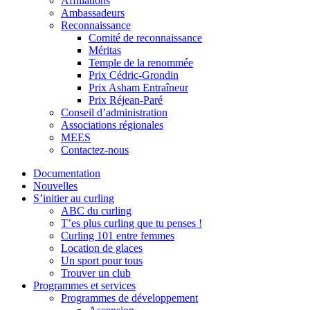
Affiliations
Ambassadeurs
Reconnaissance
Comité de reconnaissance
Méritas
Temple de la renommée
Prix Cédric-Grondin
Prix Asham Entraîneur
Prix Réjean-Paré
Conseil d’administration
Associations régionales
MEES
Contactez-nous
Documentation
Nouvelles
S’initier au curling
ABC du curling
T’es plus curling que tu penses !
Curling 101 entre femmes
Location de glaces
Un sport pour tous
Trouver un club
Programmes et services
Programmes de développement