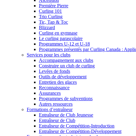
Ascension
Première Pierre
Curling 101
Trio Curling
Tic, Tap & Toc
Blizzard
Curling en gymnase
Le curling parascolaire
Programmes U-12 et U-18
Programmes présentés par Curling Canada : Applicat
Services pour les clubs
Accompagnement aux clubs
Construire un club de curling
Levées de fonds
Outils de développement
Entretien des glaces
Reconnaissance
Assurances
Programmes de subventions
Autres ressources
Formations d’entraîneur
Entraîneur de Club Jeunesse
Entraîneur de Club
Entraîneur de Compétition-Introduction
Entraîneur de Compétition-Développement