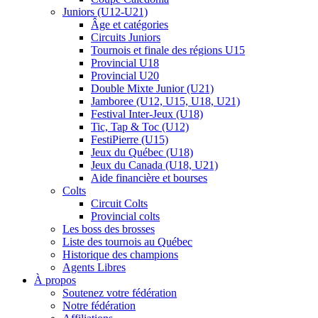
Juniors (U12-U21)
Âge et catégories
Circuits Juniors
Tournois et finale des régions U15
Provincial U18
Provincial U20
Double Mixte Junior (U21)
Jamboree (U12, U15, U18, U21)
Festival Inter-Jeux (U18)
Tic, Tap & Toc (U12)
FestiPierre (U15)
Jeux du Québec (U18)
Jeux du Canada (U18, U21)
Aide financière et bourses
Colts
Circuit Colts
Provincial colts
Les boss des brosses
Liste des tournois au Québec
Historique des champions
Agents Libres
À propos
Soutenez votre fédération
Notre fédération