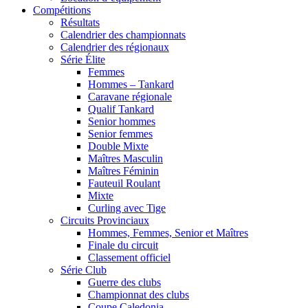
Compétitions
Résultats
Calendrier des championnats
Calendrier des régionaux
Série Élite
Femmes
Hommes – Tankard
Caravane régionale
Qualif Tankard
Senior hommes
Senior femmes
Double Mixte
Maîtres Masculin
Maîtres Féminin
Fauteuil Roulant
Mixte
Curling avec Tige
Circuits Provinciaux
Hommes, Femmes, Senior et Maîtres
Finale du circuit
Classement officiel
Série Club
Guerre des clubs
Championnat des clubs
Coupe Caledonia