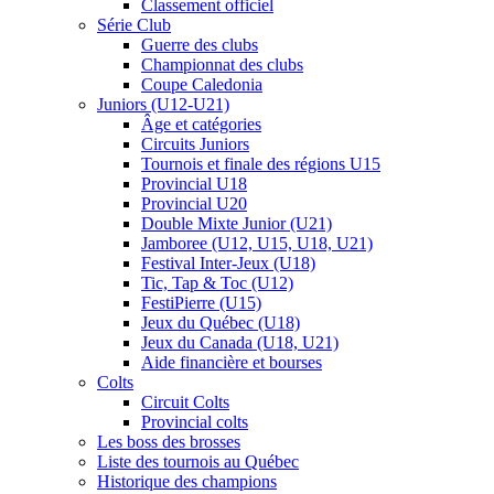
Classement officiel
Série Club
Guerre des clubs
Championnat des clubs
Coupe Caledonia
Juniors (U12-U21)
Âge et catégories
Circuits Juniors
Tournois et finale des régions U15
Provincial U18
Provincial U20
Double Mixte Junior (U21)
Jamboree (U12, U15, U18, U21)
Festival Inter-Jeux (U18)
Tic, Tap & Toc (U12)
FestiPierre (U15)
Jeux du Québec (U18)
Jeux du Canada (U18, U21)
Aide financière et bourses
Colts
Circuit Colts
Provincial colts
Les boss des brosses
Liste des tournois au Québec
Historique des champions