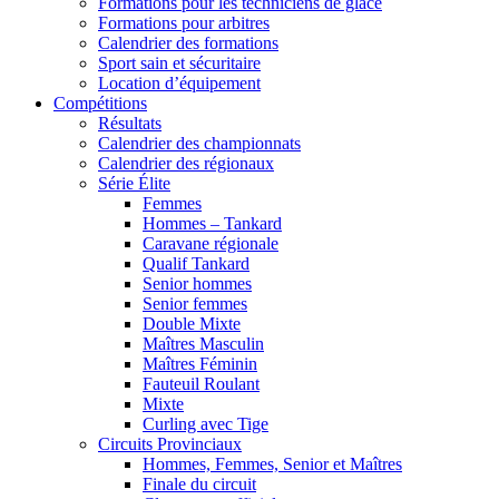
Formations pour les techniciens de glace
Formations pour arbitres
Calendrier des formations
Sport sain et sécuritaire
Location d’équipement
Compétitions
Résultats
Calendrier des championnats
Calendrier des régionaux
Série Élite
Femmes
Hommes – Tankard
Caravane régionale
Qualif Tankard
Senior hommes
Senior femmes
Double Mixte
Maîtres Masculin
Maîtres Féminin
Fauteuil Roulant
Mixte
Curling avec Tige
Circuits Provinciaux
Hommes, Femmes, Senior et Maîtres
Finale du circuit