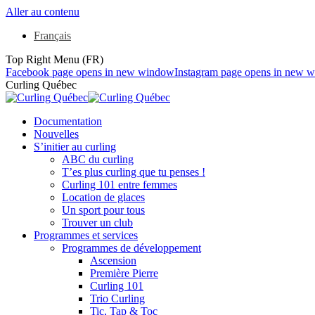
Aller au contenu
Français
Top Right Menu (FR)
Facebook page opens in new window
Instagram page opens in new 
Curling Québec
Documentation
Nouvelles
S’initier au curling
ABC du curling
T’es plus curling que tu penses !
Curling 101 entre femmes
Location de glaces
Un sport pour tous
Trouver un club
Programmes et services
Programmes de développement
Ascension
Première Pierre
Curling 101
Trio Curling
Tic, Tap & Toc