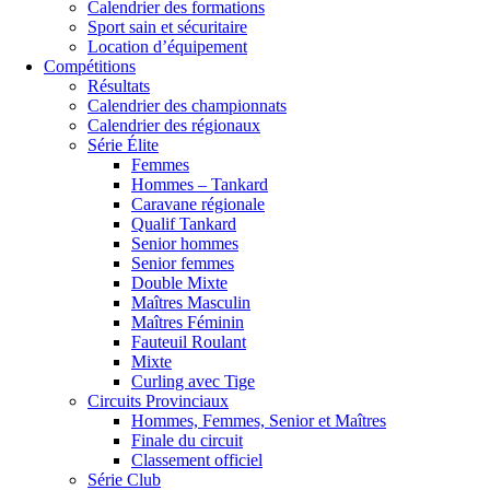
Calendrier des formations
Sport sain et sécuritaire
Location d’équipement
Compétitions
Résultats
Calendrier des championnats
Calendrier des régionaux
Série Élite
Femmes
Hommes – Tankard
Caravane régionale
Qualif Tankard
Senior hommes
Senior femmes
Double Mixte
Maîtres Masculin
Maîtres Féminin
Fauteuil Roulant
Mixte
Curling avec Tige
Circuits Provinciaux
Hommes, Femmes, Senior et Maîtres
Finale du circuit
Classement officiel
Série Club