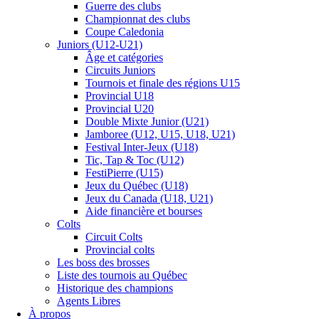
Guerre des clubs
Championnat des clubs
Coupe Caledonia
Juniors (U12-U21)
Âge et catégories
Circuits Juniors
Tournois et finale des régions U15
Provincial U18
Provincial U20
Double Mixte Junior (U21)
Jamboree (U12, U15, U18, U21)
Festival Inter-Jeux (U18)
Tic, Tap & Toc (U12)
FestiPierre (U15)
Jeux du Québec (U18)
Jeux du Canada (U18, U21)
Aide financière et bourses
Colts
Circuit Colts
Provincial colts
Les boss des brosses
Liste des tournois au Québec
Historique des champions
Agents Libres
À propos