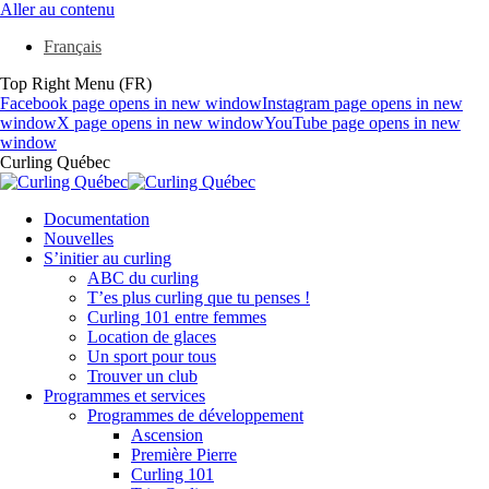
Aller au contenu
Français
Top Right Menu (FR)
Facebook page opens in new window
Instagram page opens in new
window
X page opens in new window
YouTube page opens in new
window
Curling Québec
Documentation
Nouvelles
S’initier au curling
ABC du curling
T’es plus curling que tu penses !
Curling 101 entre femmes
Location de glaces
Un sport pour tous
Trouver un club
Programmes et services
Programmes de développement
Ascension
Première Pierre
Curling 101