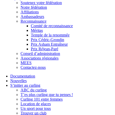
Soutenez votre fédération
Notre fédération
Affiliations
Ambassadeurs
Reconnaissance
Comité de reconnaissance
Méritas
Temple de la renommée
Prix Cédric-Grondin
Prix Asham Entraîneur
Prix Réjean-Paré
Conseil d’administration
Associations régionales
MEES
Contactez-nous
Documentation
Nouvelles
S’initier au curling
ABC du curling
T’es plus curling que tu penses !
Curling 101 entre femmes
Location de glaces
Un sport pour tous
Trouver un club