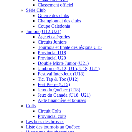
Classement officiel
Série Club
Guerre des clubs
Championnat des clubs
Coupe Caledonia
Juniors (U12-U21)
Âge et catégories
Circuits Juniors
Tournois et finale des régions U15
Provincial U18
Provincial U20
Double Mixte Junior (U21)
Jamboree (U12, U15, U18, U21)
Festival Inter-Jeux (U18)
Tic, Tap & Toc (U12)
FestiPierre (U15)
Jeux du Québec (U18)
Jeux du Canada (U18, U21)
Aide financière et bourses
Colts
Circuit Colts
Provincial colts
Les boss des brosses
Liste des tournois au Québec