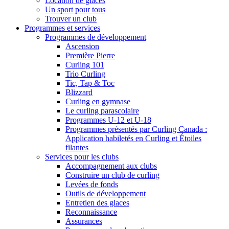
Location de glaces
Un sport pour tous
Trouver un club
Programmes et services
Programmes de développement
Ascension
Première Pierre
Curling 101
Trio Curling
Tic, Tap & Toc
Blizzard
Curling en gymnase
Le curling parascolaire
Programmes U-12 et U-18
Programmes présentés par Curling Canada :
Application habiletés en Curling et Étoiles
filantes
Services pour les clubs
Accompagnement aux clubs
Construire un club de curling
Levées de fonds
Outils de développement
Entretien des glaces
Reconnaissance
Assurances