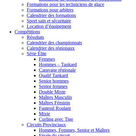
Formations pour les techniciens de glace
Formations pour arbitres
Calendrier des formations
Sport sain et sécuritaire
Location d’équipement
Compétitions
Résultats
Calendrier des championnats
Calendrier des régionaux
Série Élite
Femmes
Hommes – Tankard
Caravane régionale
Qualif Tankard
Senior hommes
Senior femmes
Double Mixte
Maîtres Masculin
Maîtres Féminin
Fauteuil Roulant
Mixte
Curling avec Tige
Circuits Provinciaux
Hommes, Femmes, Senior et Maîtres
Finale du circuit