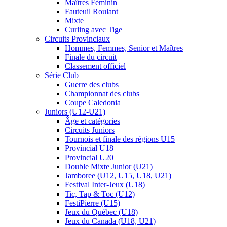
Maîtres Féminin
Fauteuil Roulant
Mixte
Curling avec Tige
Circuits Provinciaux
Hommes, Femmes, Senior et Maîtres
Finale du circuit
Classement officiel
Série Club
Guerre des clubs
Championnat des clubs
Coupe Caledonia
Juniors (U12-U21)
Âge et catégories
Circuits Juniors
Tournois et finale des régions U15
Provincial U18
Provincial U20
Double Mixte Junior (U21)
Jamboree (U12, U15, U18, U21)
Festival Inter-Jeux (U18)
Tic, Tap & Toc (U12)
FestiPierre (U15)
Jeux du Québec (U18)
Jeux du Canada (U18, U21)