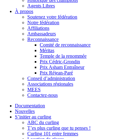
Historique des champions
Agents Libres
À propos
Soutenez votre fédération
Notre fédération
Affiliations
Ambassadeurs
Reconnaissance
Comité de reconnaissance
Méritas
Temple de la renommée
Prix Cédric-Grondin
Prix Asham Entraîneur
Prix Réjean-Paré
Conseil d’administration
Associations régionales
MEES
Contactez-nous
Documentation
Nouvelles
S’initier au curling
ABC du curling
T’es plus curling que tu penses !
Curling 101 entre femmes