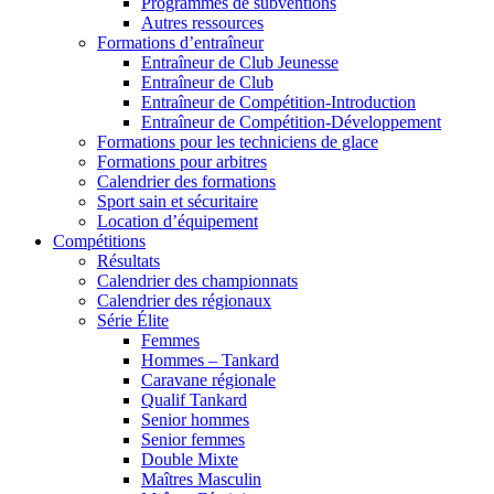
Programmes de subventions
Autres ressources
Formations d’entraîneur
Entraîneur de Club Jeunesse
Entraîneur de Club
Entraîneur de Compétition-Introduction
Entraîneur de Compétition-Développement
Formations pour les techniciens de glace
Formations pour arbitres
Calendrier des formations
Sport sain et sécuritaire
Location d’équipement
Compétitions
Résultats
Calendrier des championnats
Calendrier des régionaux
Série Élite
Femmes
Hommes – Tankard
Caravane régionale
Qualif Tankard
Senior hommes
Senior femmes
Double Mixte
Maîtres Masculin