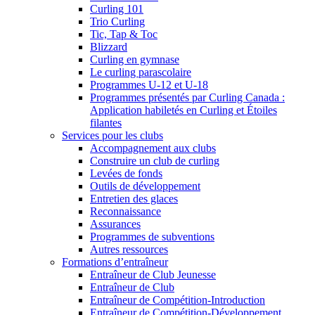
Curling 101
Trio Curling
Tic, Tap & Toc
Blizzard
Curling en gymnase
Le curling parascolaire
Programmes U-12 et U-18
Programmes présentés par Curling Canada :
Application habiletés en Curling et Étoiles
filantes
Services pour les clubs
Accompagnement aux clubs
Construire un club de curling
Levées de fonds
Outils de développement
Entretien des glaces
Reconnaissance
Assurances
Programmes de subventions
Autres ressources
Formations d’entraîneur
Entraîneur de Club Jeunesse
Entraîneur de Club
Entraîneur de Compétition-Introduction
Entraîneur de Compétition-Développement