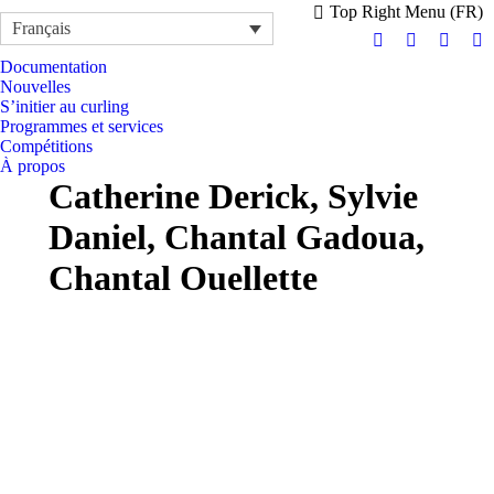
Top Right Menu (FR)
Français
Facebook
Instagram
X
Y
Documentation
page
page
page
pa
Nouvelles
opens
opens
opens
op
S’initier au curling
in
in
in
in
Programmes et services
Compétitions
new
new
new
n
À propos
window
window
windo
w
Catherine Derick, Sylvie
Daniel, Chantal Gadoua,
Chantal Ouellette