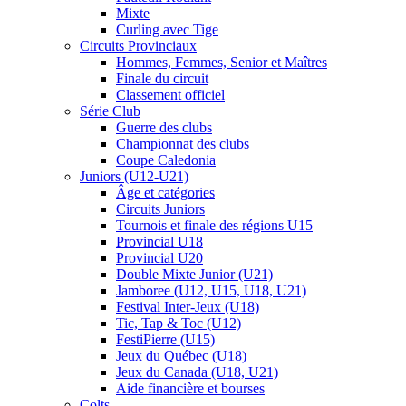
Mixte
Curling avec Tige
Circuits Provinciaux
Hommes, Femmes, Senior et Maîtres
Finale du circuit
Classement officiel
Série Club
Guerre des clubs
Championnat des clubs
Coupe Caledonia
Juniors (U12-U21)
Âge et catégories
Circuits Juniors
Tournois et finale des régions U15
Provincial U18
Provincial U20
Double Mixte Junior (U21)
Jamboree (U12, U15, U18, U21)
Festival Inter-Jeux (U18)
Tic, Tap & Toc (U12)
FestiPierre (U15)
Jeux du Québec (U18)
Jeux du Canada (U18, U21)
Aide financière et bourses
Colts