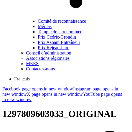
Comité de reconnaissance
Méritas
Temple de la renommée
Prix Cédric-Grondin
Prix Asham Entraîneur
Prix Réjean-Paré
Conseil d’administration
Associations régionales
MEES
Contactez-nous
Français
Facebook page opens in new window
Instagram page opens in
new window
X page opens in new window
YouTube page opens
in new window
1297809603033_ORIGINAL