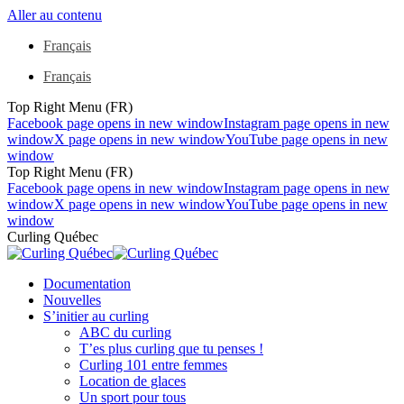
Aller au contenu
Français
Français
Top Right Menu (FR)
Facebook page opens in new window
Instagram page opens in new
window
X page opens in new window
YouTube page opens in new
window
Top Right Menu (FR)
Facebook page opens in new window
Instagram page opens in new
window
X page opens in new window
YouTube page opens in new
window
Curling Québec
Documentation
Nouvelles
S’initier au curling
ABC du curling
T’es plus curling que tu penses !
Curling 101 entre femmes
Location de glaces
Un sport pour tous