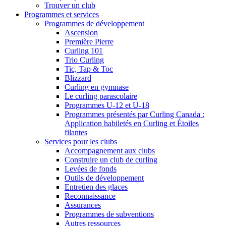
Trouver un club
Programmes et services
Programmes de développement
Ascension
Première Pierre
Curling 101
Trio Curling
Tic, Tap & Toc
Blizzard
Curling en gymnase
Le curling parascolaire
Programmes U-12 et U-18
Programmes présentés par Curling Canada :
Application habiletés en Curling et Étoiles
filantes
Services pour les clubs
Accompagnement aux clubs
Construire un club de curling
Levées de fonds
Outils de développement
Entretien des glaces
Reconnaissance
Assurances
Programmes de subventions
Autres ressources