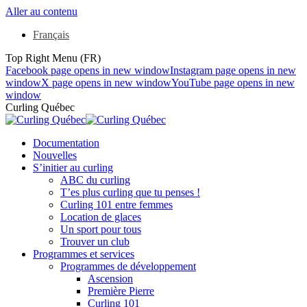
Aller au contenu
Français
Top Right Menu (FR)
Facebook page opens in new window
Instagram page opens in new
window
X page opens in new window
YouTube page opens in new
window
Curling Québec
Documentation
Nouvelles
S’initier au curling
ABC du curling
T’es plus curling que tu penses !
Curling 101 entre femmes
Location de glaces
Un sport pour tous
Trouver un club
Programmes et services
Programmes de développement
Ascension
Première Pierre
Curling 101