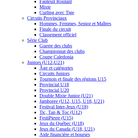
Fauteuil Roulant
Mixte
Curling avec Tige
Circuits Provinciaux
Hommes, Femmes, Senior et Maîtres
Finale du circuit
Classement officiel
Série Club
Guerre des clubs
Championnat des clubs
Coupe Caledonia
Juniors (U12-U21)
Âge et catégories
Circuits Juniors
Tournois et finale des régions U15
Provincial U18
Provincial U20
Double Mixte Junior (U21)
Jamboree (U12, U15, U18, U21)
Festival Inter-Jeux (U18)
Tic, Tap & Toc (U12)
FestiPierre (U15)
Jeux du Québec (U18)
Jeux du Canada (U18, U21)
Aide financière et bourses