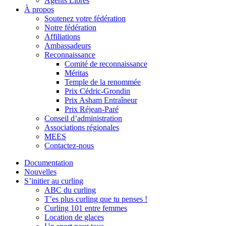
Agents Libres
À propos
Soutenez votre fédération
Notre fédération
Affiliations
Ambassadeurs
Reconnaissance
Comité de reconnaissance
Méritas
Temple de la renommée
Prix Cédric-Grondin
Prix Asham Entraîneur
Prix Réjean-Paré
Conseil d’administration
Associations régionales
MEES
Contactez-nous
Documentation
Nouvelles
S’initier au curling
ABC du curling
T’es plus curling que tu penses !
Curling 101 entre femmes
Location de glaces