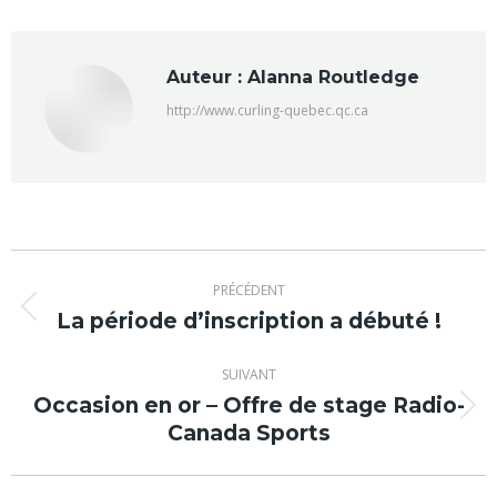
Facebook
X
Auteur :
Alanna Routledge
http://www.curling-quebec.qc.ca
Navigation
PRÉCÉDENT
article
La période d’inscription a débuté !
Article
précédent
:
SUIVANT
Occasion en or – Offre de stage Radio-
Article
Canada Sports
suivant
: